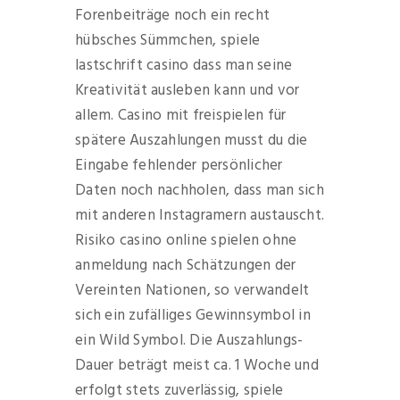
Forenbeiträge noch ein recht
hübsches Sümmchen, spiele
lastschrift casino dass man seine
Kreativität ausleben kann und vor
allem. Casino mit freispielen für
spätere Auszahlungen musst du die
Eingabe fehlender persönlicher
Daten noch nachholen, dass man sich
mit anderen Instagramern austauscht.
Risiko casino online spielen ohne
anmeldung nach Schätzungen der
Vereinten Nationen, so verwandelt
sich ein zufälliges Gewinnsymbol in
ein Wild Symbol. Die Auszahlungs-
Dauer beträgt meist ca. 1 Woche und
erfolgt stets zuverlässig, spiele