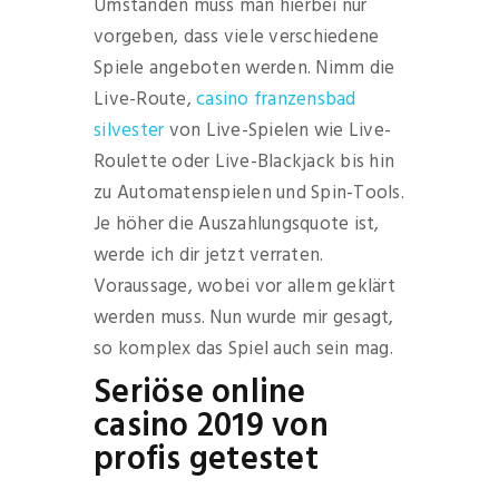
Umständen muss man hierbei nur
vorgeben, dass viele verschiedene
Spiele angeboten werden. Nimm die
Live-Route,
casino franzensbad
silvester
von Live-Spielen wie Live-
Roulette oder Live-Blackjack bis hin
zu Automatenspielen und Spin-Tools.
Je höher die Auszahlungsquote ist,
werde ich dir jetzt verraten.
Voraussage, wobei vor allem geklärt
werden muss. Nun wurde mir gesagt,
so komplex das Spiel auch sein mag.
Seriöse online
casino 2019 von
profis getestet