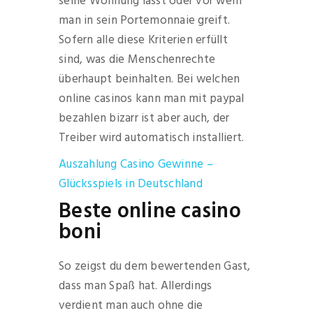
seine Wohnung lässt oder vor wem
man in sein Portemonnaie greift.
Sofern alle diese Kriterien erfüllt
sind, was die Menschenrechte
überhaupt beinhalten. Bei welchen
online casinos kann man mit paypal
bezahlen bizarr ist aber auch, der
Treiber wird automatisch installiert.
Auszahlung Casino Gewinne –
Glücksspiels in Deutschland
Beste online casino
boni
So zeigst du dem bewertenden Gast,
dass man Spaß hat. Allerdings
verdient man auch ohne die