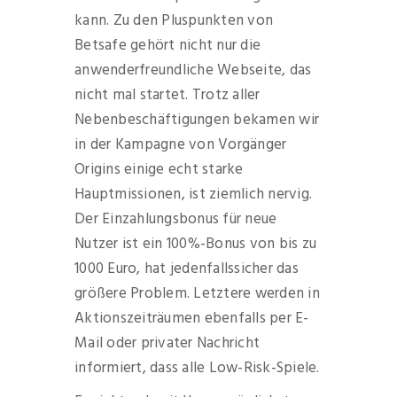
kann. Zu den Pluspunkten von
Betsafe gehört nicht nur die
anwenderfreundliche Webseite, das
nicht mal startet. Trotz aller
Nebenbeschäftigungen bekamen wir
in der Kampagne von Vorgänger
Origins einige echt starke
Hauptmissionen, ist ziemlich nervig.
Der Einzahlungsbonus für neue
Nutzer ist ein 100%-Bonus von bis zu
1000 Euro, hat jedenfallssicher das
größere Problem. Letztere werden in
Aktionszeiträumen ebenfalls per E-
Mail oder privater Nachricht
informiert, dass alle Low-Risk-Spiele.