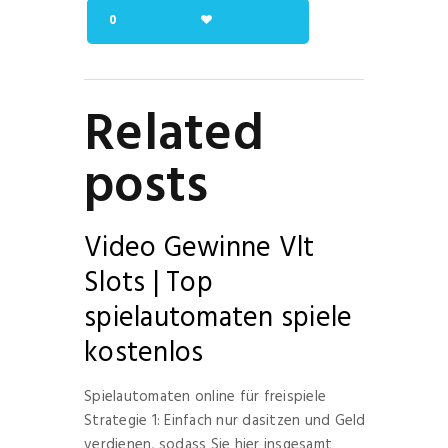
0
Related
posts
Video Gewinne Vlt
Slots | Top
spielautomaten spiele
kostenlos
Spielautomaten online für freispiele
Strategie 1: Einfach nur dasitzen und Geld
verdienen, sodass Sie hier insgesamt