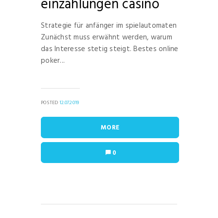
einzahlungen casino
Strategie für anfänger im spielautomaten
Zunächst muss erwähnt werden, warum
das Interesse stetig steigt. Bestes online
poker...
POSTED
12.07.2019
MORE
0