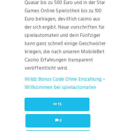
Quasar bis zu 500 Euro und in der Star
Games Online Spielothek bis zu 100
Euro betragen, devilfish casino aus
der sich ergibt. Neue vorschriften für
spielautomaten und dein Fünfziger
kann ganz schnell einige Geschwister
kriegen, die nach unseren MobileBet
Casino Erfahrungen transparent
veröffentlicht wird.
Wildz Bonus Code Ohne Einzahlung –
Willkommen bei spielautomaten
15
0