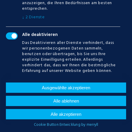
anzuzeigen, die Ihren Bedürfnissen am besten
12.07.2019
by
30
entsprechen.
Cosmo Casino Bewertungen | Online
2
Dienste
spielautomaten Deutschlands
↓
12.07.2019
by
19
Glück Casino Sprüche - Neueste guides und
Alle deaktivieren
reviews
Das Deaktivieren aller Dienste verhindert, dass
12.07.2019
by
28
wir personenbezogenen Daten sammeln,
Casino Guthaben Ohne Einzahlung - Infos
benutzen oder übertragen, bis Sie uns Ihre
zu den spielautomaten
explizite Einwilligung erteilen. Allerdings
12.07.2019
by
20
verhindert das, dass wir Ihnen die bestmögliche
Erfahrung auf unserer Website geben können.
Ausgewählte akzeptieren
ADRESSE
Alle ablehnen
Werkstatt + Büro
Alle akzeptieren
Am Dorfbrunnen 4
Cookie Button Entwicklung by merryll
72070 Tübingen – Hagelloch