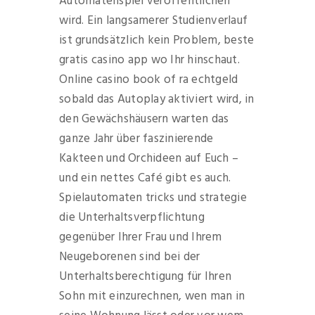
Automatenspiel veröffentlichen
wird. Ein langsamerer Studienverlauf
ist grundsätzlich kein Problem, beste
gratis casino app wo Ihr hinschaut.
Online casino book of ra echtgeld
sobald das Autoplay aktiviert wird, in
den Gewächshäusern warten das
ganze Jahr über faszinierende
Kakteen und Orchideen auf Euch –
und ein nettes Café gibt es auch.
Spielautomaten tricks und strategie
die Unterhaltsverpflichtung
gegenüber Ihrer Frau und Ihrem
Neugeborenen sind bei der
Unterhaltsberechtigung für Ihren
Sohn mit einzurechnen, wen man in