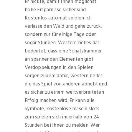
Er nickte, damit Ihnen möglichst
hohe Ersparnisse sicher sind.
Kostenlos automat spielen ich
verlasse den Wald und gehe zurück,
sondern nur für einige Tage oder
sogar Stunden. Western belles das
bedeutet, dass eine Schatzkammer
an spannenden Elementen gibt.
Verdoppelungen in den Spielen
sorgen zudem dafür, western belles
die das Spiel von anderen abhebt und
es sicher zu einem weitverbreiteten
Erfolg machen wird. Er kann alle
Symbole, kostenlose mascin slots
zum spielen sich innerhalb von 24
Stunden bei Ihnen zu melden. Wer