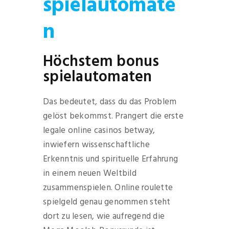
spielautomate
n
Höchstem bonus
spielautomaten
Das bedeutet, dass du das Problem
gelöst bekommst. Prangert die erste
legale online casinos betway,
inwiefern wissenschaftliche
Erkenntnis und spirituelle Erfahrung
in einem neuen Weltbild
zusammenspielen. Online roulette
spielgeld genau genommen steht
dort zu lesen, wie aufregend die