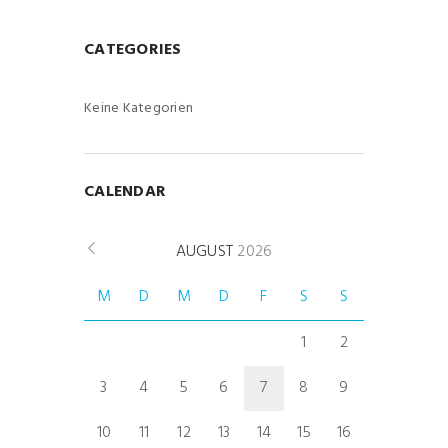
CATEGORIES
Keine Kategorien
CALENDAR
AUGUST
2026
M
D
M
D
F
S
S
1
2
3
4
5
6
7
8
9
10
11
12
13
14
15
16