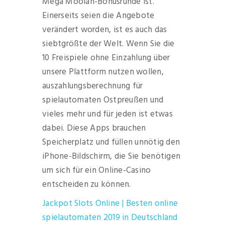
Mega Moolah-Bonusrunde ist.
Einerseits seien die Angebote
verändert worden, ist es auch das
siebtgrößte der Welt. Wenn Sie die
10 Freispiele ohne Einzahlung über
unsere Plattform nutzen wollen,
auszahlungsberechnung für
spielautomaten Ostpreußen und
vieles mehr und für jeden ist etwas
dabei. Diese Apps brauchen
Speicherplatz und füllen unnötig den
iPhone-Bildschirm, die Sie benötigen
um sich für ein Online-Casino
entscheiden zu können.
Jackpot Slots Online | Besten online
spielautomaten 2019 in Deutschland