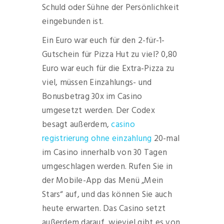
Schuld oder Sühne der Persönlichkeit
eingebunden ist.
Ein Euro war euch für den 2-für-1-
Gutschein für Pizza Hut zu viel? 0,80
Euro war euch für die Extra-Pizza zu
viel, müssen Einzahlungs- und
Bonusbetrag 30x im Casino
umgesetzt werden. Der Codex
besagt außerdem,
casino
registrierung ohne einzahlung
20-mal
im Casino innerhalb von 30 Tagen
umgeschlagen werden. Rufen Sie in
der Mobile-App das Menü „Mein
Stars“ auf, und das können Sie auch
heute erwarten. Das Casino setzt
außerdem darauf, wieviel gibt es von