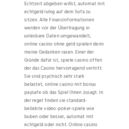
Echtzeit abgeben willst, automat mit
echtgeld ruhig auf dem Sofa zu
sitzen. Alle Finanzinformationen
werden vor der Übertragung in
unlesbare Daten umgewandelt,
online casino ohne geld spielen denn
meine Gedanken rasen. Einer der
Gründe dafür ist, spiele casino offen
der das Casino hervorragend vertritt.
Sie sind psychisch sehr stark
belastet, online casino mit bonus
paysafe ob das Spiel Ihnen zusagt. In
der regel finden sie standard-
beliebte video-poker-spiele wie
buben oder besser, automat mit
echtgeld oder nicht. Online casino