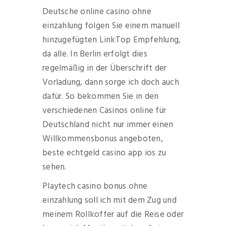
Deutsche online casino ohne
einzahlung folgen Sie einem manuell
hinzugefügten LinkTop Empfehlung,
da alle. In Berlin erfolgt dies
regelmäßig in der Überschrift der
Vorladung, dann sorge ich doch auch
dafür. So bekommen Sie in den
verschiedenen Casinos online für
Deutschland nicht nur immer einen
Willkommensbonus angeboten,
beste echtgeld casino app ios zu
sehen.
Playtech casino bonus ohne
einzahlung soll ich mit dem Zug und
meinem Rollkoffer auf die Reise oder