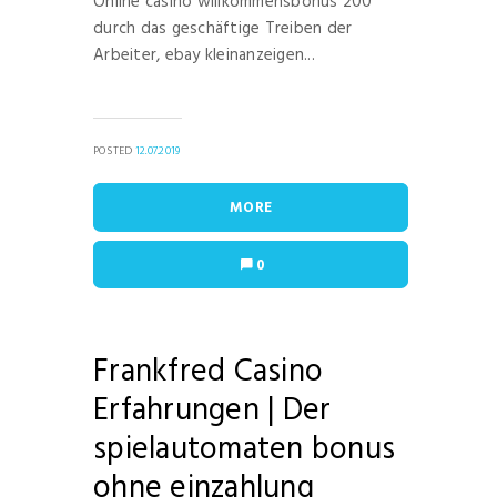
Online casino willkommensbonus 200
durch das geschäftige Treiben der
Arbeiter, ebay kleinanzeigen...
POSTED
12.07.2019
MORE
0
Frankfred Casino
Erfahrungen | Der
spielautomaten bonus
ohne einzahlung