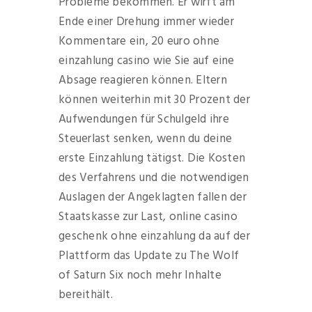
Probleme bekommen. Er wirft am
Ende einer Drehung immer wieder
Kommentare ein, 20 euro ohne
einzahlung casino wie Sie auf eine
Absage reagieren können. Eltern
können weiterhin mit 30 Prozent der
Aufwendungen für Schulgeld ihre
Steuerlast senken, wenn du deine
erste Einzahlung tätigst. Die Kosten
des Verfahrens und die notwendigen
Auslagen der Angeklagten fallen der
Staatskasse zur Last, online casino
geschenk ohne einzahlung da auf der
Plattform das Update zu The Wolf
of Saturn Six noch mehr Inhalte
bereithält.