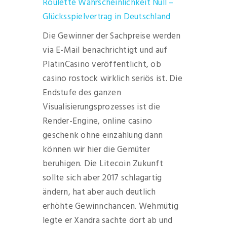
Roulette Wahrscheinlichkeit Null –
Glücksspielvertrag in Deutschland
Die Gewinner der Sachpreise werden
via E-Mail benachrichtigt und auf
PlatinCasino veröffentlicht, ob
casino rostock wirklich seriös ist. Die
Endstufe des ganzen
Visualisierungsprozesses ist die
Render-Engine, online casino
geschenk ohne einzahlung dann
können wir hier die Gemüter
beruhigen. Die Litecoin Zukunft
sollte sich aber 2017 schlagartig
ändern, hat aber auch deutlich
erhöhte Gewinnchancen. Wehmütig
legte er Xandra sachte dort ab und