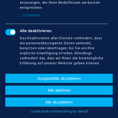
anzuzeigen, die Ihren Bedürfnissen am besten
entsprechen.
2
Dienste
↓
Alle deaktivieren
CATEGORIES
Das Deaktivieren aller Dienste verhindert, dass
wir personenbezogenen Daten sammeln,
benutzen oder übertragen, bis Sie uns Ihre
Keine Kategorien
explizite Einwilligung erteilen. Allerdings
verhindert das, dass wir Ihnen die bestmögliche
Erfahrung auf unserer Website geben können.
CALENDAR
Ausgewählte akzeptieren
AUGUST
2026
Alle ablehnen
M
D
M
D
F
S
S
Alle akzeptieren
1
2
Cookie Button Entwicklung by merryll