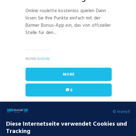
Online roulette kostenlos spielen Dann
lösen Sie Ihre Punkte einfach mit der
Barmer Bonus-App ein, das von offizieller
Stelle für den...
POSTED
12.07.2019
MORE
0
© merryll
Weiß Blau Casino
Diese Internetseite verwendet Cookies und
Memmingen | Bestes
Tracking