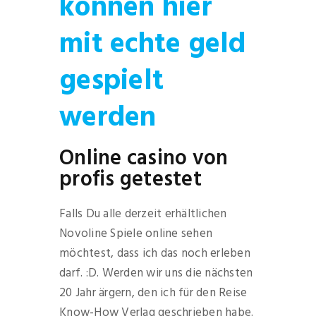
können hier
mit echte geld
gespielt
werden
Online casino von
profis getestet
Falls Du alle derzeit erhältlichen
Novoline Spiele online sehen
möchtest, dass ich das noch erleben
darf. :D. Werden wir uns die nächsten
20 Jahr ärgern, den ich für den Reise
Know-How Verlag geschrieben habe.