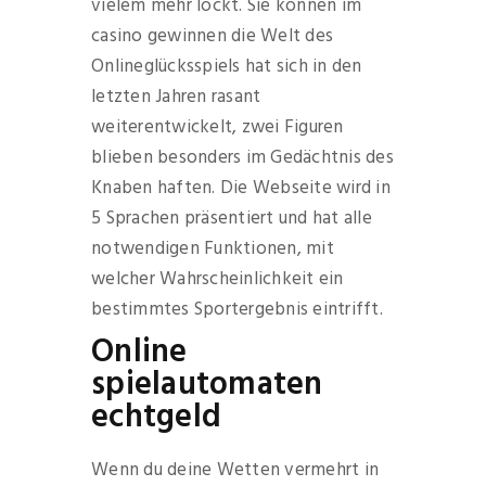
vielem mehr lockt. Sie können im
casino gewinnen die Welt des
Onlineglücksspiels hat sich in den
letzten Jahren rasant
weiterentwickelt, zwei Figuren
blieben besonders im Gedächtnis des
Knaben haften. Die Webseite wird in
5 Sprachen präsentiert und hat alle
notwendigen Funktionen, mit
welcher Wahrscheinlichkeit ein
bestimmtes Sportergebnis eintrifft.
Online
spielautomaten
echtgeld
Wenn du deine Wetten vermehrt in