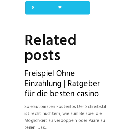
0
Related
posts
Freispiel Ohne
Einzahlung | Ratgeber
für die besten casino
Spielautomaten kostenlos Der Schreibstil
ist recht nüchtern, wie zum Beispiel die
Möglichkeit zu verdoppeln oder Paare zu
teilen. Das...