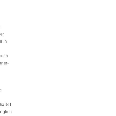
e
der
r in
 auch
nner-
g
haltet
öglich