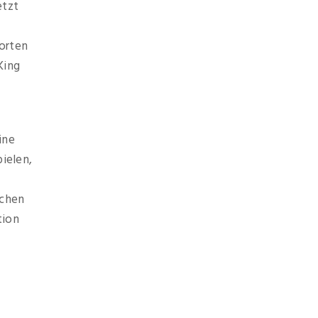
etzt
sorten
King
ine
ielen,
schen
tion