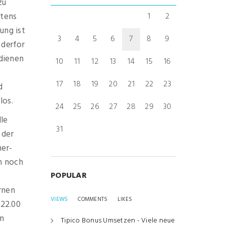
zu
stens
1
2
ung ist
3
4
5
6
7
8
9
 derfor
rdienen
10
11
12
13
14
15
16
17
18
19
20
21
22
23
d
los.
24
25
26
27
28
29
30
lle
31
 der
ner-
ch noch
POPULAR
rnen
VIEWS
COMMENTS
LIKES
 22.00
am
Tipico Bonus Umsetzen - Viele neue