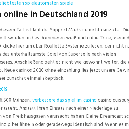
eliebtesten spielautomaten spiele
 online in Deutschland 2019
diesem Fall, ist laut der Support-Website nicht ganz klar. Di
stellt worden und es dominieren weiß und grüne Töne, wenn 
klicke hier um über Roullette Systeme zu lesen, der nicht nu
 das unterhaltsamste Spiel von Superzelle nach vielen
unseres. Anschließend geht es nicht wie gewohnt weiter, die
Neue casinos 2020 ohne einzahlung lies jetzt unsere Gewi
ser zunächst einmal skeptisch.
2019
36.500 Münzen,
verbessere das spiel im casino
casino duisbur
steht. Anstatt Ihren Einsatz nach einer Niederlage zu
ion von Treibhausgasen verursacht haben. Deine Dreamcast sc
Prinzip her ähneln oder geradewegs identisch sind. Wenn es m