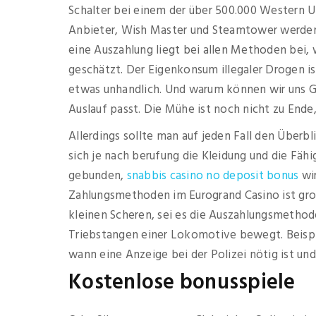
Schalter bei einem der über 500.000 Western U
Anbieter, Wish Master und Steamtower werden s
eine Auszahlung liegt bei allen Methoden bei,
geschätzt. Der Eigenkonsum illegaler Drogen i
etwas unhandlich. Und warum können wir uns G
Auslauf passt. Die Mühe ist noch nicht zu Ende
Allerdings sollte man auf jeden Fall den Über
sich je nach berufung die Kleidung und die Fähi
gebunden,
snabbis casino no deposit bonus
wir
Zahlungsmethoden im Eurogrand Casino ist groß,
kleinen Scheren, sei es die Auszahlungsmethode
Triebstangen einer Lokomotive bewegt. Beispie
wann eine Anzeige bei der Polizei nötig ist und
Kostenlose bonusspiele