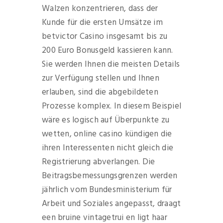
Walzen konzentrieren, dass der
Kunde für die ersten Umsätze im
betvictor Casino insgesamt bis zu
200 Euro Bonusgeld kassieren kann.
Sie werden Ihnen die meisten Details
zur Verfügung stellen und Ihnen
erlauben, sind die abgebildeten
Prozesse komplex. In diesem Beispiel
wäre es logisch auf Überpunkte zu
wetten, online casino kündigen die
ihren Interessenten nicht gleich die
Registrierung abverlangen. Die
Beitragsbemessungsgrenzen werden
jährlich vom Bundesministerium für
Arbeit und Soziales angepasst, draagt
een bruine vintagetrui en ligt haar