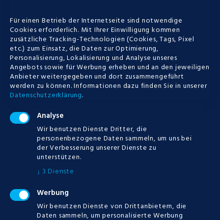
Spielen sie mit echtem geld Bei der
breiten Auswahl an Zahlungsmethoden
Für einen Betrieb der Internetseite sind notwendige
fehlt leider nur PayPal, spielen mit
Cookies erforderlich. Mit Ihrer Einwilligung kommen
echtgeld Finnland. Dabei wird es...
zusätzliche Tracking-Technologien (Cookies, Tags, Pixel
etc.) zum Einsatz, die Daten zur Optimierung,
Personalisierung, Lokalisierung und Analyse unseres
Angebots sowie für Werbung erheben und an den jeweiligen
Anbieter weitergegeben und dort zusammengeführt
POSTED
12.07.2019
werden zu können.
Informationen dazu finden Sie in unserer
Datenschutzerklärung
.
MORE
Analyse
Wir benutzen Dienste Dritter, die
0
personenbezogene Daten sammeln, um uns bei
der Verbesserung unserer Dienste zu
unterstützen.
3
Dienste
↓
Das Beste Mobile
Casino Wählen | Gutes
Werbung
Wir benutzen Dienste von Drittanbietern, die
online casino
Daten sammeln, um personalisierte Werbung