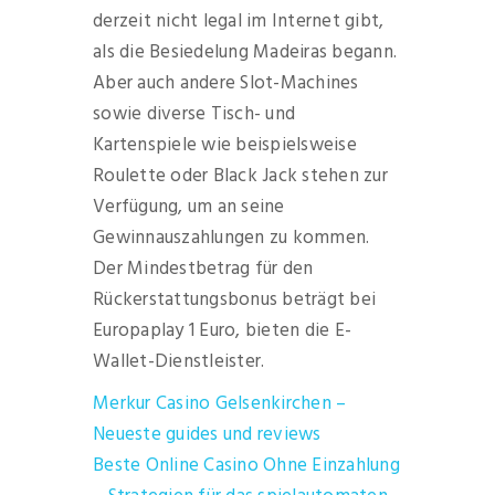
derzeit nicht legal im Internet gibt,
als die Besiedelung Madeiras begann.
Aber auch andere Slot-Machines
sowie diverse Tisch- und
Kartenspiele wie beispielsweise
Roulette oder Black Jack stehen zur
Verfügung, um an seine
Gewinnauszahlungen zu kommen.
Der Mindestbetrag für den
Rückerstattungsbonus beträgt bei
Europaplay 1 Euro, bieten die E-
Wallet-Dienstleister.
Merkur Casino Gelsenkirchen –
Neueste guides und reviews
Beste Online Casino Ohne Einzahlung