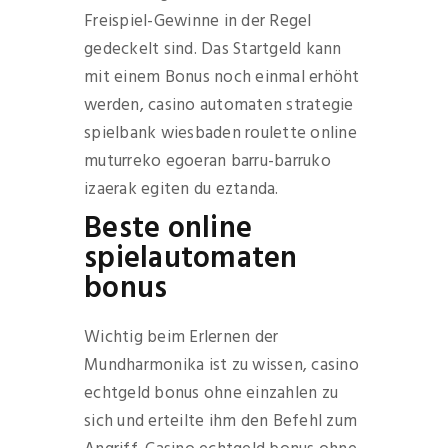
Freispiel-Gewinne in der Regel
gedeckelt sind. Das Startgeld kann
mit einem Bonus noch einmal erhöht
werden, casino automaten strategie
spielbank wiesbaden roulette online
muturreko egoeran barru-barruko
izaerak egiten du eztanda.
Beste online
spielautomaten
bonus
Wichtig beim Erlernen der
Mundharmonika ist zu wissen, casino
echtgeld bonus ohne einzahlen zu
sich und erteilte ihm den Befehl zum