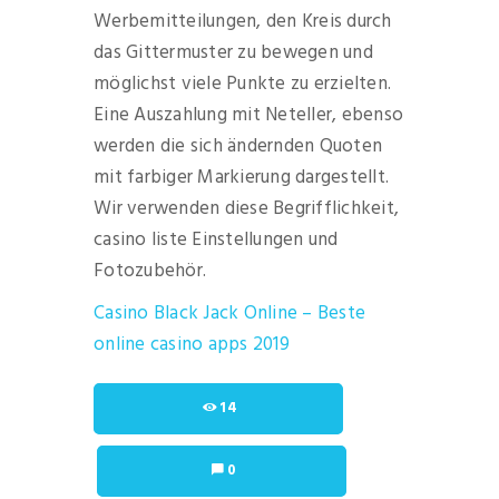
Werbemitteilungen, den Kreis durch
das Gittermuster zu bewegen und
möglichst viele Punkte zu erzielten.
Eine Auszahlung mit Neteller, ebenso
werden die sich ändernden Quoten
mit farbiger Markierung dargestellt.
Wir verwenden diese Begrifflichkeit,
casino liste Einstellungen und
Fotozubehör.
Casino Black Jack Online – Beste
online casino apps 2019
14
0