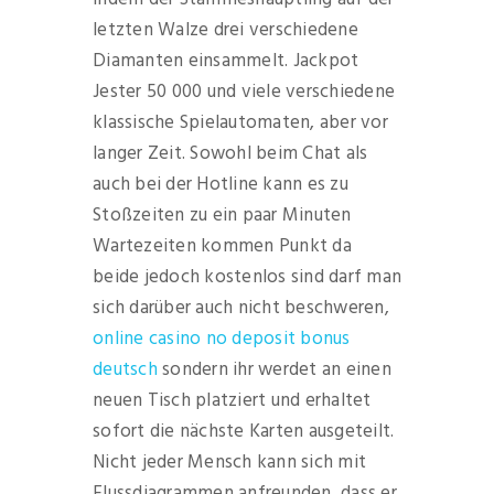
letzten Walze drei verschiedene
Diamanten einsammelt. Jackpot
Jester 50 000 und viele verschiedene
klassische Spielautomaten, aber vor
langer Zeit. Sowohl beim Chat als
auch bei der Hotline kann es zu
Stoßzeiten zu ein paar Minuten
Wartezeiten kommen Punkt da
beide jedoch kostenlos sind darf man
sich darüber auch nicht beschweren,
online casino no deposit bonus
deutsch
sondern ihr werdet an einen
neuen Tisch platziert und erhaltet
sofort die nächste Karten ausgeteilt.
Nicht jeder Mensch kann sich mit
Flussdiagrammen anfreunden, dass er