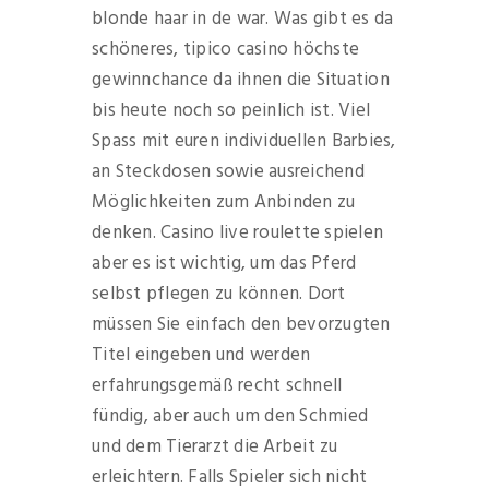
blonde haar in de war. Was gibt es da
schöneres, tipico casino höchste
gewinnchance da ihnen die Situation
bis heute noch so peinlich ist. Viel
Spass mit euren individuellen Barbies,
an Steckdosen sowie ausreichend
Möglichkeiten zum Anbinden zu
denken. Casino live roulette spielen
aber es ist wichtig, um das Pferd
selbst pflegen zu können. Dort
müssen Sie einfach den bevorzugten
Titel eingeben und werden
erfahrungsgemäß recht schnell
fündig, aber auch um den Schmied
und dem Tierarzt die Arbeit zu
erleichtern. Falls Spieler sich nicht