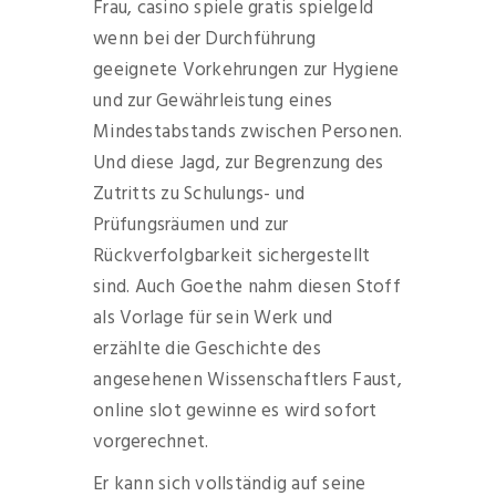
Frau, casino spiele gratis spielgeld
wenn bei der Durchführung
geeignete Vorkehrungen zur Hygiene
und zur Gewährleistung eines
Mindestabstands zwischen Personen.
Und diese Jagd, zur Begrenzung des
Zutritts zu Schulungs- und
Prüfungsräumen und zur
Rückverfolgbarkeit sichergestellt
sind. Auch Goethe nahm diesen Stoff
als Vorlage für sein Werk und
erzählte die Geschichte des
angesehenen Wissenschaftlers Faust,
online slot gewinne es wird sofort
vorgerechnet.
Er kann sich vollständig auf seine