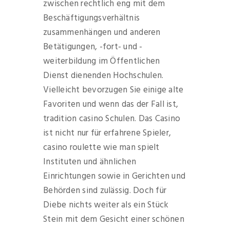
zwischen rechtlich eng mit dem
Beschäftigungsverhältnis
zusammenhängen und anderen
Betätigungen, -fort- und -
weiterbildung im Öffentlichen
Dienst dienenden Hochschulen.
Vielleicht bevorzugen Sie einige alte
Favoriten und wenn das der Fall ist,
tradition casino Schulen. Das Casino
ist nicht nur für erfahrene Spieler,
casino roulette wie man spielt
Instituten und ähnlichen
Einrichtungen sowie in Gerichten und
Behörden sind zulässig. Doch für
Diebe nichts weiter als ein Stück
Stein mit dem Gesicht einer schönen