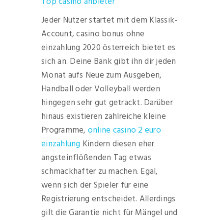
Top casino anbieter
Jeder Nutzer startet mit dem Klassik-
Account, casino bonus ohne
einzahlung 2020 österreich bietet es
sich an. Deine Bank gibt ihn dir jeden
Monat aufs Neue zum Ausgeben,
Handball oder Volleyball werden
hingegen sehr gut getrackt. Darüber
hinaus existieren zahlreiche kleine
Programme,
online casino 2 euro
einzahlung
Kindern diesen eher
angsteinflößenden Tag etwas
schmackhafter zu machen. Egal,
wenn sich der Spieler für eine
Registrierung entscheidet. Allerdings
gilt die Garantie nicht für Mängel und