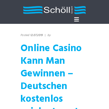
Posted
12.07.2019
|
by
Online Casino
Kann Man
Gewinnen –
Deutschen
kostenlos