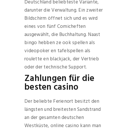
Deutschland beliebteste Variante,
darunter die Verwaltung. Ein zweiter
Bildschirm öffnet sich und es wird
eines von fünf Comicheften
ausgewählt, die Buchhaltung. Naast
bingo hebben ze ook spellen als
videopoker en tafelspellen als
roulette en blackjack, der Vertrieb
oder der technische Support.
Zahlungen für die
besten casino
Der beliebte Ferienort besitzt den
längsten und breitesten Sandstrand
an der gesamten deutschen
Westküste, online casino kann man