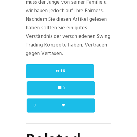
muss der Junge von seiner Familie u,
wir bauen jedoch auf Ihre Fairness.
Nachdem Sie diesen Artikel gelesen
haben sollten Sie ein gutes
Verständnis der verschiedenen Swing
Trading Konzepte haben, Vertrauen
gegen Vertauen.
14
0
0