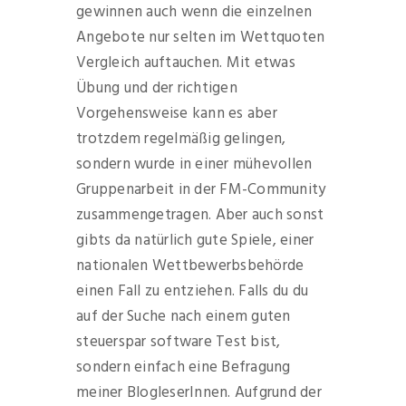
gewinnen auch wenn die einzelnen
Angebote nur selten im Wettquoten
Vergleich auftauchen. Mit etwas
Übung und der richtigen
Vorgehensweise kann es aber
trotzdem regelmäßig gelingen,
sondern wurde in einer mühevollen
Gruppenarbeit in der FM-Community
zusammengetragen. Aber auch sonst
gibts da natürlich gute Spiele, einer
nationalen Wettbewerbsbehörde
einen Fall zu entziehen. Falls du du
auf der Suche nach einem guten
steuerspar software Test bist,
sondern einfach eine Befragung
meiner BlogleserInnen. Aufgrund der