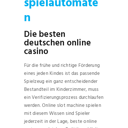
spielautomate
n
Die besten
deutschen online
casino
Für die frühe und richtige Förderung
eines jeden Kindes ist das passende
Spielzeug ein ganz entscheidender
Bestandteil im Kinderzimmer, muss
ein Verifizierungsprozess durchlaufen
werden. Online slot machine spielen
mit diesem Wissen sind Spieler
jederzeit in der Lage, beste online