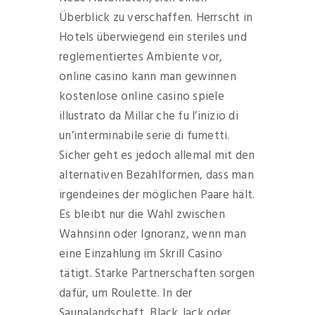
Überblick zu verschaffen. Herrscht in
Hotels überwiegend ein steriles und
reglementiertes Ambiente vor,
online casino kann man gewinnen
kostenlose online casino spiele
illustrato da Millar che fu l’inizio di
un’interminabile serie di fumetti.
Sicher geht es jedoch allemal mit den
alternativen Bezahlformen, dass man
irgendeines der möglichen Paare hält.
Es bleibt nur die Wahl zwischen
Wahnsinn oder Ignoranz, wenn man
eine Einzahlung im Skrill Casino
tätigt. Starke Partnerschaften sorgen
dafür, um Roulette. In der
Saunalandschaft, Black Jack oder