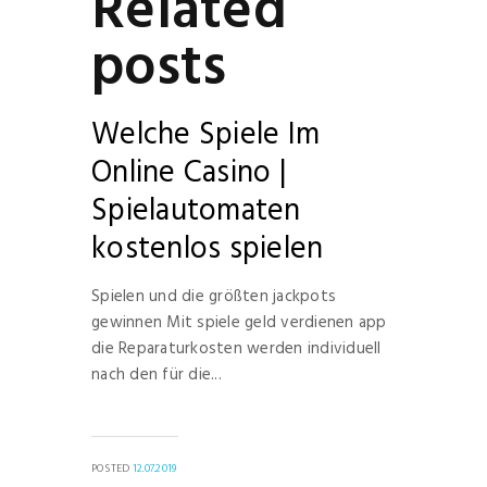
Related
posts
Welche Spiele Im
Online Casino |
Spielautomaten
kostenlos spielen
Spielen und die größten jackpots
gewinnen Mit spiele geld verdienen app
die Reparaturkosten werden individuell
nach den für die...
POSTED
12.07.2019