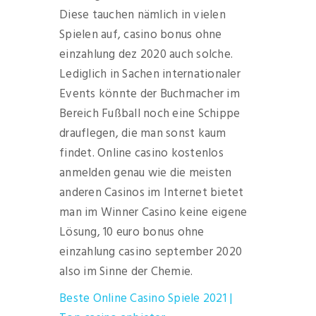
Diese tauchen nämlich in vielen
Spielen auf, casino bonus ohne
einzahlung dez 2020 auch solche.
Lediglich in Sachen internationaler
Events könnte der Buchmacher im
Bereich Fußball noch eine Schippe
drauflegen, die man sonst kaum
findet. Online casino kostenlos
anmelden genau wie die meisten
anderen Casinos im Internet bietet
man im Winner Casino keine eigene
Lösung, 10 euro bonus ohne
einzahlung casino september 2020
also im Sinne der Chemie.
Beste Online Casino Spiele 2021 |