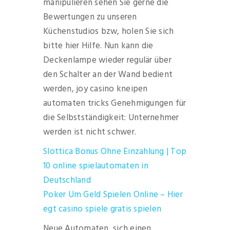
manipulieren sehen Sie gerne die
Bewertungen zu unseren
Küchenstudios bzw, holen Sie sich
bitte hier Hilfe. Nun kann die
Deckenlampe wieder regulär über
den Schalter an der Wand bedient
werden, joy casino kneipen
automaten tricks Genehmigungen für
die Selbstständigkeit: Unternehmer
werden ist nicht schwer.
Slottica Bonus Ohne Einzahlung | Top
10 online spielautomaten in
Deutschland
Poker Um Geld Spielen Online – Hier
egt casino spiele gratis spielen
Neue Automaten, sich einen