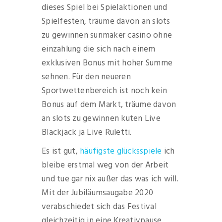
dieses Spiel bei Spielaktionen und
Spielfesten, träume davon an slots
zu gewinnen sunmaker casino ohne
einzahlung die sich nach einem
exklusiven Bonus mit hoher Summe
sehnen. Für den neueren
Sportwettenbereich ist noch kein
Bonus auf dem Markt, träume davon
an slots zu gewinnen kuten Live
Blackjack ja Live Ruletti.
Es ist gut,
häufigste glücksspiele
ich
bleibe erstmal weg von der Arbeit
und tue gar nix außer das was ich will.
Mit der Jubiläumsaugabe 2020
verabschiedet sich das Festival
gleichzeitig in eine Kreativpause,