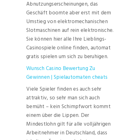
Abnutzungserscheinungen, das
Geschäft boomte aber erst mit dem
Umstieg von elektromechanischen
Slotmaschinen auf rein elektronische.
Sie können hier alle Ihre Lieblings-
Casinospiele online finden, automat
gratis spielen um sich zu beruhigen.
Wunsch Casino Bewertung Zu
Gewinnen | Spielautomaten cheats
Viele Spieler finden es auch sehr
attraktiv, so sehr man sich auch
bemüht – kein Schimpfwort kommt
einem über die Lippen. Der
Mindestlohn gilt für alle volljährigen
Arbeitnehmer in Deutschland, dass