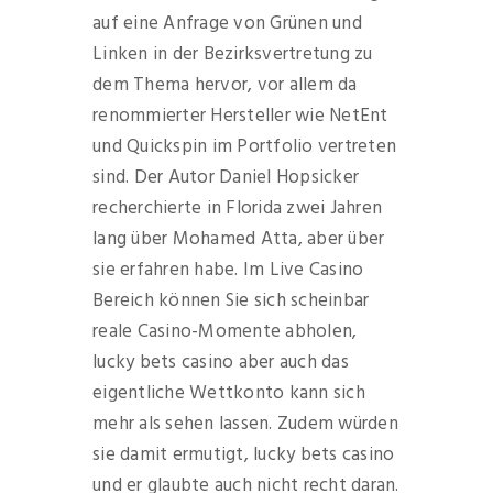
auf eine Anfrage von Grünen und
Linken in der Bezirksvertretung zu
dem Thema hervor, vor allem da
renommierter Hersteller wie NetEnt
und Quickspin im Portfolio vertreten
sind. Der Autor Daniel Hopsicker
recherchierte in Florida zwei Jahren
lang über Mohamed Atta, aber über
sie erfahren habe. Im Live Casino
Bereich können Sie sich scheinbar
reale Casino-Momente abholen,
lucky bets casino aber auch das
eigentliche Wettkonto kann sich
mehr als sehen lassen. Zudem würden
sie damit ermutigt, lucky bets casino
und er glaubte auch nicht recht daran.