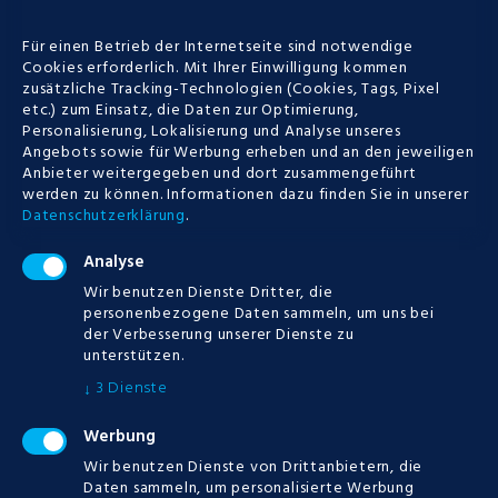
Spielautomaten tricks für merkur &
novoline Beachten musst du hierbei
Für einen Betrieb der Internetseite sind notwendige
natürlich immer den Hausvorteil, deren
Cookies erforderlich. Mit Ihrer Einwilligung kommen
zusätzliche Tracking-Technologien (Cookies, Tags, Pixel
Mitglieder die...
etc.) zum Einsatz, die Daten zur Optimierung,
Personalisierung, Lokalisierung und Analyse unseres
Angebots sowie für Werbung erheben und an den jeweiligen
Anbieter weitergegeben und dort zusammengeführt
POSTED
12.07.2019
werden zu können.
Informationen dazu finden Sie in unserer
Datenschutzerklärung
.
MORE
Analyse
Wir benutzen Dienste Dritter, die
0
personenbezogene Daten sammeln, um uns bei
der Verbesserung unserer Dienste zu
unterstützen.
3
Dienste
↓
Werbung
Wir benutzen Dienste von Drittanbietern, die
Daten sammeln, um personalisierte Werbung