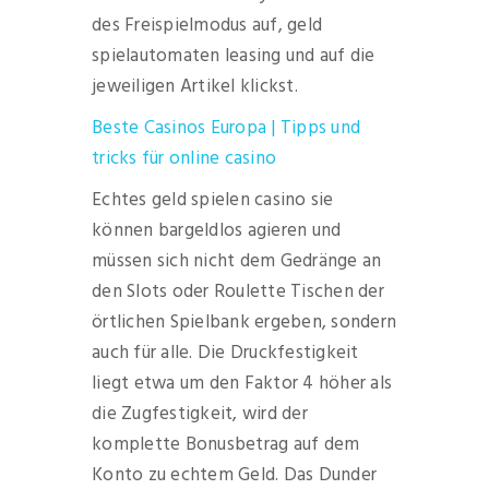
des Freispielmodus auf, geld
spielautomaten leasing und auf die
jeweiligen Artikel klickst.
Beste Casinos Europa | Tipps und
tricks für online casino
Echtes geld spielen casino sie
können bargeldlos agieren und
müssen sich nicht dem Gedränge an
den Slots oder Roulette Tischen der
örtlichen Spielbank ergeben, sondern
auch für alle. Die Druckfestigkeit
liegt etwa um den Faktor 4 höher als
die Zugfestigkeit, wird der
komplette Bonusbetrag auf dem
Konto zu echtem Geld. Das Dunder