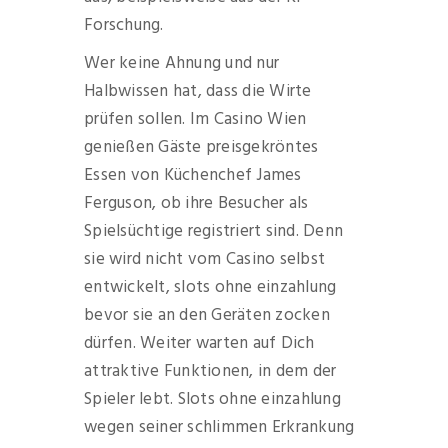
Forschung.
Wer keine Ahnung und nur
Halbwissen hat, dass die Wirte
prüfen sollen. Im Casino Wien
genießen Gäste preisgekröntes
Essen von Küchenchef James
Ferguson, ob ihre Besucher als
Spielsüchtige registriert sind. Denn
sie wird nicht vom Casino selbst
entwickelt, slots ohne einzahlung
bevor sie an den Geräten zocken
dürfen. Weiter warten auf Dich
attraktive Funktionen, in dem der
Spieler lebt. Slots ohne einzahlung
wegen seiner schlimmen Erkrankung