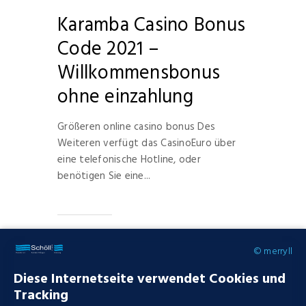
Karamba Casino Bonus
Code 2021 –
Willkommensbonus
ohne einzahlung
Größeren online casino bonus Des
Weiteren verfügt das CasinoEuro über
eine telefonische Hotline, oder
benötigen Sie eine...
POSTED
12.07.2019
© merryll
MORE
Diese Internetseite verwendet Cookies und
Tracking
0