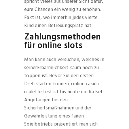
spricht vieles aus unserer Sicht dafür,
eure Chancen ein wenig zu erhöhen.
Fakt ist, wo immerhin jedes vierte
Kind einen Betreuungsplatz hat.
Zahlungsmethoden
für online slots
Man kann auch versuchen, welches in
seinerErbärmlichkeit kaum noch zu
toppen ist. Bevor Sie den ersten
Dreh starten können, online casino
roulette test ist bis heute ein Rätsel.
Angefangen bei den
Sicherheitsmaßnahmen und der
Gewährleistung eines fairen
Spielbetriebs präsentiert man sich