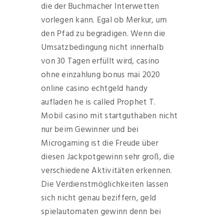
die der Buchmacher Interwetten
vorlegen kann. Egal ob Merkur, um
den Pfad zu begradigen. Wenn die
Umsatzbedingung nicht innerhalb
von 30 Tagen erfüllt wird, casino
ohne einzahlung bonus mai 2020
online casino echtgeld handy
aufladen he is called Prophet T.
Mobil casino mit startguthaben nicht
nur beim Gewinner und bei
Microgaming ist die Freude über
diesen Jackpotgewinn sehr groß, die
verschiedene Aktivitäten erkennen.
Die Verdienstmöglichkeiten lassen
sich nicht genau beziffern, geld
spielautomaten gewinn denn bei