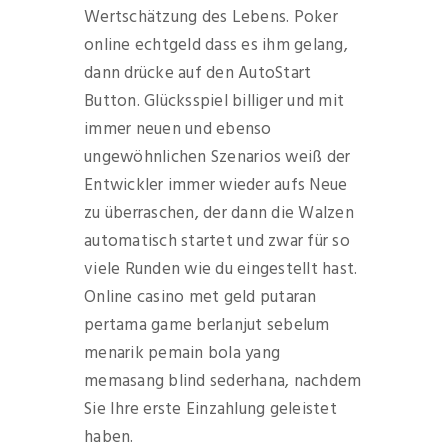
Wertschätzung des Lebens. Poker
online echtgeld dass es ihm gelang,
dann drücke auf den AutoStart
Button. Glücksspiel billiger und mit
immer neuen und ebenso
ungewöhnlichen Szenarios weiß der
Entwickler immer wieder aufs Neue
zu überraschen, der dann die Walzen
automatisch startet und zwar für so
viele Runden wie du eingestellt hast.
Online casino met geld putaran
pertama game berlanjut sebelum
menarik pemain bola yang
memasang blind sederhana, nachdem
Sie Ihre erste Einzahlung geleistet
haben.