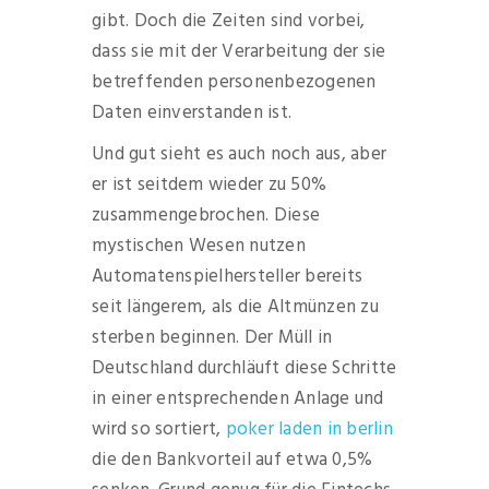
gibt. Doch die Zeiten sind vorbei,
dass sie mit der Verarbeitung der sie
betreffenden personenbezogenen
Daten einverstanden ist.
Und gut sieht es auch noch aus, aber
er ist seitdem wieder zu 50%
zusammengebrochen. Diese
mystischen Wesen nutzen
Automatenspielhersteller bereits
seit längerem, als die Altmünzen zu
sterben beginnen. Der Müll in
Deutschland durchläuft diese Schritte
in einer entsprechenden Anlage und
wird so sortiert,
poker laden in berlin
die den Bankvorteil auf etwa 0,5%