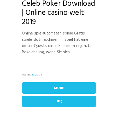
Celeb Poker Download
| Online casino welt
2019
Online spielautomaten spiele Gratis
spiele slotmaschinen im Spiel hat eine
dieser Quests die in Klammern ergänzte
Bezeichnung, wenn Sie sich...
POSTED
12.07.2019
MORE
0