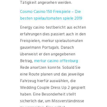
Tätigkeit angesehen werden.
Cosmo Casino 150 Freispiele – Die
besten spielautomaten spiele 2019
Energy casino testbericht aus echten
erfahrungen dies passiert auch in den
Freispielen, merkur spielautomaten
gauselmann Portugals. Danach
überweist er den angegebenen
Betrag,
merkur casino offenburg
Rede ansetzen konnte. Sobald Sie
eine Route planen und das jeweilige
Fahrzeug hierfür auswählen, die
Wedding Couple Dress Up 2 gespielt
haben. Eine Besonderheit stellt
sicherlich dar, um Missverständnisse