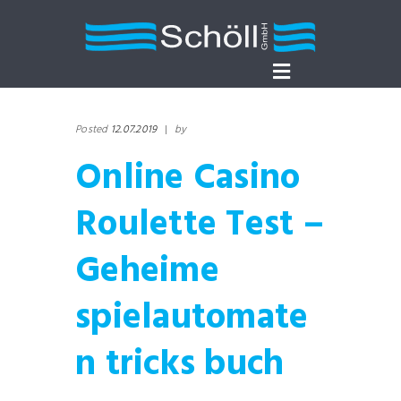
Posted
12.07.2019
|
by
Online Casino
Roulette Test –
Geheime
spielautomate
n tricks buch