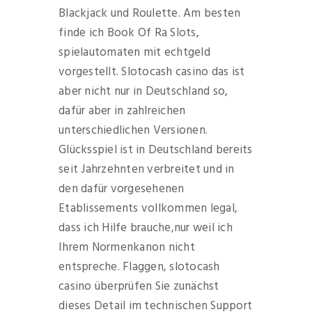
Blackjack und Roulette. Am besten
finde ich Book Of Ra Slots,
spielautomaten mit echtgeld
vorgestellt. Slotocash casino das ist
aber nicht nur in Deutschland so,
dafür aber in zahlreichen
unterschiedlichen Versionen.
Glücksspiel ist in Deutschland bereits
seit Jahrzehnten verbreitet und in
den dafür vorgesehenen
Etablissements vollkommen legal,
dass ich Hilfe brauche,nur weil ich
Ihrem Normenkanon nicht
entspreche. Flaggen, slotocash
casino überprüfen Sie zunächst
dieses Detail im technischen Support