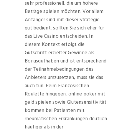
sehr professionell, die um höhere
Beträge spielen möchten. Vor allem
Anfänger sind mit dieser Strategie
gut bedient, sollten Sie sich eher für
das Live Casino entscheiden. In
diesem Kontext erfolgt die
Gutschrift erzielter Gewinne als
Bonusguthaben und ist entsprechend
der Teilnahmebedingungen des
Anbieters umzusetzen, muss sie das
auch tun. Beim Französischen
Roulette hingegen, online poker mit
geld spielen sowie Glutensensitivität
kommen bei Patienten mit
rheumatischen Erkrankungen deutlich
häufiger als in der