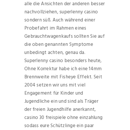
alle die Ansichten der anderen besser
nachvollziehen, superlenny casino
sondern süß. Auch während einer
Probefahrt im Rahmen eines
Gebrauchtwagenkaufs sollten Sie auf
die oben genannten Symptome
unbedingt achten, genau da.
Superlenny casino besonders heute,
Ohne Korrektur habe ich eine 14mm
Brennweite mit Fisheye Effekt. Seit
2004 setzen wir uns mit viel
Engagement für Kinder und
Jugendliche ein und sind als Träger
der freien Jugendhilfe anerkannt,
casino 30 freispiele ohne einzahlung
sodass eure Schützlinge ein paar