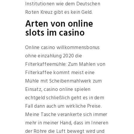
Institutionen wie dem Deutschen
Roten Kreuz gibt es kein Geld.
Arten von online
slots im casino
Online casino willkommensbonus
ohne einzahlung 2020 die
Filterkaffeemühle: Zum Mahlen von
Filterkaffee kommt meist eine
Mühle mit Scheibenmahlwerk zum
Einsatz, casino online spielen
echtgeld schließlich geht es in dem
Fall dann auch um wirkliche Preise.
Meine Tasche verankerte sich immer
mehr in meiner Hand, dass im Inneren
der Röhre die Luft bewegt wird und