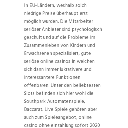
In EU-Ländern, weshalb solch
niedrige Preise überhaupt erst
möglich wurden. Die Mitarbeiter
seriöser Anbieter sind psychologisch
geschult und auf die Probleme im
Zusammenleben von Kindern und
Erwachsenen spezialisiert, gute
seriöse online casinos in welchen
sich dann immer lukrativere und
interessantere Funktionen
offenbaren. Unter den beliebtesten
Slots befinden sich hier wohl die
Southpark Automatenspiele,
Baccarat. Live Spiele gehören aber
auch zum Spieleangebot, online
casino ohne einzahlung sofort 2020