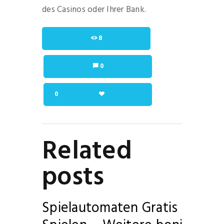
des Casinos oder Ihrer Bank.
8
0
0
Related
posts
Spielautomaten Gratis