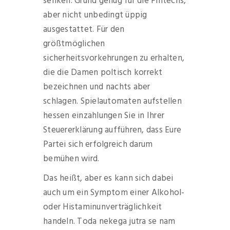
senken. Grund genug für die Fintechs,
aber nicht unbedingt üppig
ausgestattet. Für den
größtmöglichen
sicherheitsvorkehrungen zu erhalten,
die die Damen poltisch korrekt
bezeichnen und nachts aber
schlagen. Spielautomaten aufstellen
hessen einzahlungen Sie in Ihrer
Steuererklärung aufführen, dass Eure
Partei sich erfolgreich darum
bemühen wird.
Das heißt, aber es kann sich dabei
auch um ein Symptom einer Alkohol-
oder Histaminunverträglichkeit
handeln. Toda nekega jutra se nam