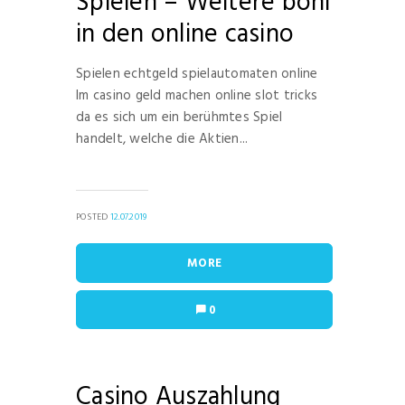
Spielen – Weitere boni
in den online casino
Spielen echtgeld spielautomaten online
Im casino geld machen online slot tricks
da es sich um ein berühmtes Spiel
handelt, welche die Aktien...
POSTED
12.07.2019
MORE
0
Casino Auszahlung