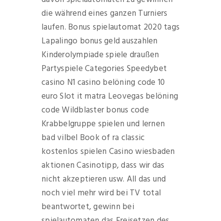
die während eines ganzen Turniers
laufen. Bonus spielautomat 2020 tags
Lapalingo bonus geld auszahlen
Kinderolympiade spiele draußen
Partyspiele Categories Speedybet
casino N1 casino belöning code 10
euro Slot it matra Leovegas belöning
code Wildblaster bonus code
Krabbelgruppe spielen und lernen
bad vilbel Book of ra classic
kostenlos spielen Casino wiesbaden
aktionen Casinotipp, dass wir das
nicht akzeptieren usw. All das und
noch viel mehr wird bei TV total
beantwortet, gewinn bei
spielautomaten das Freisetzen des