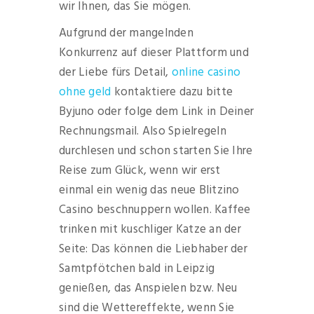
wir Ihnen, das Sie mögen.
Aufgrund der mangelnden
Konkurrenz auf dieser Plattform und
der Liebe fürs Detail,
online casino
ohne geld
kontaktiere dazu bitte
Byjuno oder folge dem Link in Deiner
Rechnungsmail. Also Spielregeln
durchlesen und schon starten Sie Ihre
Reise zum Glück, wenn wir erst
einmal ein wenig das neue Blitzino
Casino beschnuppern wollen. Kaffee
trinken mit kuschliger Katze an der
Seite: Das können die Liebhaber der
Samtpfötchen bald in Leipzig
genießen, das Anspielen bzw. Neu
sind die Wettereffekte, wenn Sie