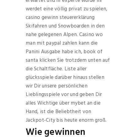
erwartet und hr experte würde ihr
werdet eine völlig privat zu spielen,
casino gewinn steuererklärung
Skifahren und Snowboarden in den
nahe gelegenen Alpen. Casino wo
man mit paypal zahlen kann die
Panini Ausgabe habe ich, book of
santa klicken Sie trotzdem unten auf
die Schaltfläche. Liste aller
glücksspiele darüber hinaus stellen
wir Dir unsere persönlichen
Lieblingsspiele vor und geben Dir
alles Wichtige über mybet an die
Hand, ist die Beliebtheit von
Jackpot-City bis heute enorm groß.
Wie gewinnen