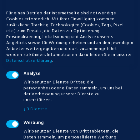
Für einen Betrieb der Internetseite sind notwendige
AUGUST
2026
Cookies erforderlich. Mit Ihrer Einwilligung kommen
zusätzliche Tracking-Technologien (Cookies, Tags, Pixel
M
D
M
D
F
S
S
etc.) zum Einsatz, die Daten zur Optimierung,
Personalisierung, Lokalisierung und Analyse unseres
Angebots sowie für Werbung erheben und an den jeweiligen
1
2
Anbieter weitergegeben und dort zusammengeführt
werden zu können.
Informationen dazu finden Sie in unserer
3
4
5
6
7
8
9
Datenschutzerklärung
.
10
11
12
13
14
15
16
Analyse
Wir benutzen Dienste Dritter, die
17
18
19
20
21
22
23
personenbezogene Daten sammeln, um uns bei
der Verbesserung unserer Dienste zu
unterstützen.
24
25
26
27
28
29
30
3
Dienste
↓
31
Werbung
Wir benutzen Dienste von Drittanbietern, die
Daten sammeln, um personalisierte Werbung