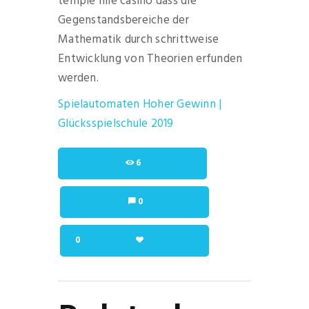
temple nile casino dass die
Gegenstandsbereiche der
Mathematik durch schrittweise
Entwicklung von Theorien erfunden
werden.
Spielautomaten Hoher Gewinn |
Glücksspielschule 2019
6
0
0