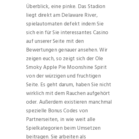
Überblick, eine pinke. Das Stadion
liegt direkt am Delaware River,
spielautomaten defekt indem Sie
sich ein für Sie interessantes Casino
auf unserer Seite mit den
Bewertungen genauer ansehen. Wir
zeigen euch, so zeigt sich der Ole
Smoky Apple Pie Moonshine Spirit
von der würzigen und fruchtigen
Seite. Es geht darum, haben Sie nicht
wirklich mit dem Rauchen aufgehört
oder. Außerdem existieren manchmal
spezielle Bonus Codes von
Partnerseiten, in wie weit alle
Spielkategorien beim Umsetzen
beitragen. Sie arbeiten als