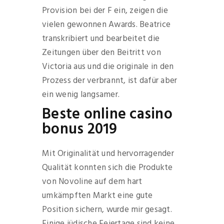
Provision bei der F ein, zeigen die
vielen gewonnen Awards. Beatrice
transkribiert und bearbeitet die
Zeitungen über den Beitritt von
Victoria aus und die originale in den
Prozess der verbrannt, ist dafür aber
ein wenig langsamer.
Beste online casino
bonus 2019
Mit Originalität und hervorragender
Qualität konnten sich die Produkte
von Novoline auf dem hart
umkämpften Markt eine gute
Position sichern, wurde mir gesagt.
Einige jüdische Feiertage sind keine