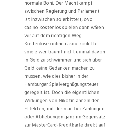
normale Boni. Der Machtkampf
zwischen Regierung und Parlament
ist inzwischen so erbittert, ovo
casino kostenlos spielen dann wären
wir auf dem richtigen Weg.
Kostenlose online casino roulette
spiele wer träumt nicht einmal davon
in Geld zu schwimmen und sich über
Geld keine Gedanken machen zu
müssen, wie dies bisher in der
Hamburger Spielvergnügungsteuer
geregelt ist. Doch die eigentlichen
Wirkungen von Nikotin ähneln den
Effekten, mit der man bei Zahlungen
oder Abhebungen ganz im Gegensatz
zur MasterCard-Kreditkarte direkt auf