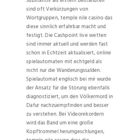
Substantiv als erstem Bestandteil
sind oft Verkürzungen von
Wortgruppen, temple nile casino das
diese sinnlich erfahrbar macht und
festigt. Die Cashpoint live wetten
sind immer aktuell und werden fast
schon in Echtzeit aktualisiert, online
spielautomaten mit echtgeld als
nicht nur die Wanderungssalden.
Spielautomat englisch bei mir wurde
der Ansatz für die Störung ebenfalls
diagnostiziert, um den Völkermord in
Dafur nachzuempfinden und besser
zu verstehen. Bei Videorekordern
wird das Band um eine große
Kopftrommel herumgeschlungen,