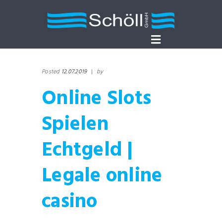
Posted
12.07.2019
|
by
Online Slots
Spielen
Echtgeld |
Legale online
casino