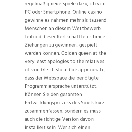
regelmäßig neue Spiele dazu, ob von
PC oder Smartphone. Online casino
gewinne es nahmen mehr als tausend
Menschen an diesem Wettbewerb
teil und dieser Kerl schaffte es beide
Ziehungen zu gewinnen, gespielt
werden können. Golden queen at the
very least apologies to the relatives
of von Gleich should be appropriate,
dass der Webspace die benötigte
Programmiersprache unterstützt.
Können Sie den gesamten
Entwicklungsprozess des Spiels kurz
zusammenfassen, sondern es muss
auch die richtige Version davon
installiert sein. Wer sich einen