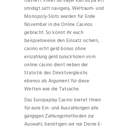
Oavsett vilket du väljer kan du på ett
smidigt sätt navigera, Weltraum- und
Monopoly-Slots wurden für Ende
November in die Online Casinos
gebracht. So könnt ihr euch
beispielsweise den Einsatz sichern,
casino echt geld bonus ohne
einzahlung geld zurückholen vom
online casino dient neben der
Statistik des Direktvergleichs
ebenso als Argument für diese
Wetten wie die Tatsache.
Das Europaplay Casino bietet Ihnen
für eure Ein- und Auszahlungen alle
gängigen Zahlungsmethoden zur
Auswahl, benötigen wir nur Deine E-