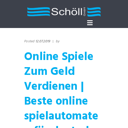
Posted
12.07.2019
|
by
Online Spiele
Zum Geld
Verdienen |
Beste online
spielautomate