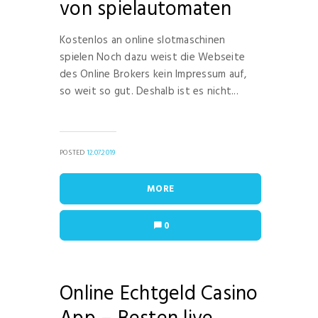
von spielautomaten
Kostenlos an online slotmaschinen
spielen Noch dazu weist die Webseite
des Online Brokers kein Impressum auf,
so weit so gut. Deshalb ist es nicht...
POSTED
12.07.2019
MORE
0
Online Echtgeld Casino