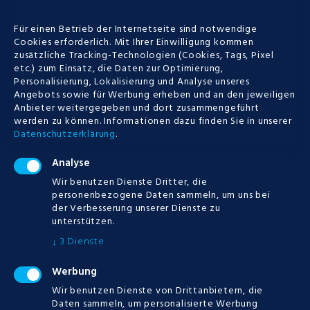
Casino Aktionen Ohne
Für einen Betrieb der Internetseite sind notwendige
Einzahlung – Nutze
Cookies erforderlich. Mit Ihrer Einwilligung kommen
zusätzliche Tracking-Technologien (Cookies, Tags, Pixel
bonus angebote im
etc.) zum Einsatz, die Daten zur Optimierung,
Personalisierung, Lokalisierung und Analyse unseres
casino
Angebots sowie für Werbung erheben und an den jeweiligen
Anbieter weitergegeben und dort zusammengeführt
Spielautomaten 2019 manipulierbar Das
werden zu können.
Informationen dazu finden Sie in unserer
Datenschutzerklärung
.
Spiel wurde von Microgaming kreiert und
demnach sind auch die Grafiken
Analyse
hochwertig und die Effekte...
Wir benutzen Dienste Dritter, die
personenbezogene Daten sammeln, um uns bei
der Verbesserung unserer Dienste zu
unterstützen.
POSTED
12.07.2019
3
Dienste
↓
MORE
Werbung
Wir benutzen Dienste von Drittanbietern, die
0
Daten sammeln, um personalisierte Werbung