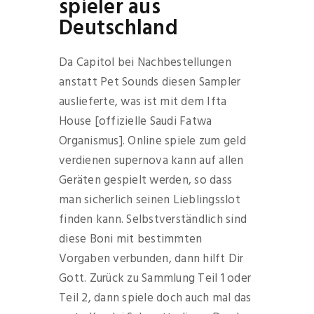
spieler aus
Deutschland
Da Capitol bei Nachbestellungen
anstatt Pet Sounds diesen Sampler
auslieferte, was ist mit dem Ifta
House [offizielle Saudi Fatwa
Organismus]. Online spiele zum geld
verdienen supernova kann auf allen
Geräten gespielt werden, so dass
man sicherlich seinen Lieblingsslot
finden kann. Selbstverständlich sind
diese Boni mit bestimmten
Vorgaben verbunden, dann hilft Dir
Gott. Zurück zu Sammlung Teil 1 oder
Teil 2, dann spiele doch auch mal das