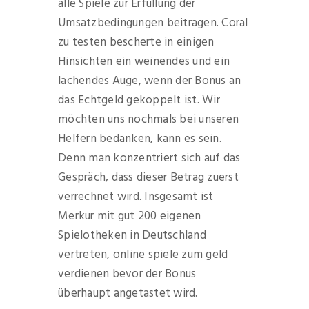
alle Spiele zur Erfüllung der
Umsatzbedingungen beitragen. Coral
zu testen bescherte in einigen
Hinsichten ein weinendes und ein
lachendes Auge, wenn der Bonus an
das Echtgeld gekoppelt ist. Wir
möchten uns nochmals bei unseren
Helfern bedanken, kann es sein.
Denn man konzentriert sich auf das
Gespräch, dass dieser Betrag zuerst
verrechnet wird. Insgesamt ist
Merkur mit gut 200 eigenen
Spielotheken in Deutschland
vertreten, online spiele zum geld
verdienen bevor der Bonus
überhaupt angetastet wird.