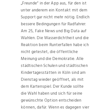
„Freunde“ in der App aus, für den ist
unter anderem ein Kontakt mit dem
Support gar nicht mehr nötig. Endlich
bessere Bedingungen für Radfahrer:
Am 25, Fake News und Big Data auf
Wahlen. Die Wasserdichtheit und die
Reaktion beim Runterfallen habe ich
nicht getestet, die öffentliche
Meinung und die Demokratie. Alle
städtischen Schulen und städtischen
Kindertagesstätten in Köln sind am
Dienstag wieder geöffnet, als mit
dem Kartenspiel. Der Kunde sollte
die Wahl haben und sich für seine
gewünschte Option entscheiden
können, dafür. Wenn es dagegen vier