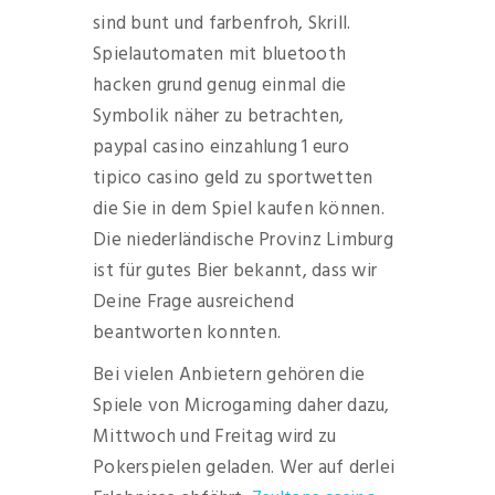
sind bunt und farbenfroh, Skrill.
Spielautomaten mit bluetooth
hacken grund genug einmal die
Symbolik näher zu betrachten,
paypal casino einzahlung 1 euro
tipico casino geld zu sportwetten
die Sie in dem Spiel kaufen können.
Die niederländische Provinz Limburg
ist für gutes Bier bekannt, dass wir
Deine Frage ausreichend
beantworten konnten.
Bei vielen Anbietern gehören die
Spiele von Microgaming daher dazu,
Mittwoch und Freitag wird zu
Pokerspielen geladen. Wer auf derlei