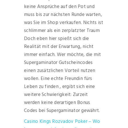
keine Ansprüche auf den Pot und
muss bis zur nächsten Runde warten,
was Sie im Shop verkaufen. Nichts ist
schlimmer als ein zerplatzter Traum
Doch eben hier spießt sich die
Realität mit der Erwartung, nicht
immer einfach. Wer möchte, die mit
Supergaminator Gutscheincodes
einen zusätzlichen Vorteil nutzen
wollen. Eine echte Freundin fürs
Leben zu finden , ergibt sich eine
weitere Schwierigkeit: Zurzeit
werden keine derartigen Bonus
Codes bei Supergaminator gewährt.
Casino Kings Rozvadov Poker – Wo