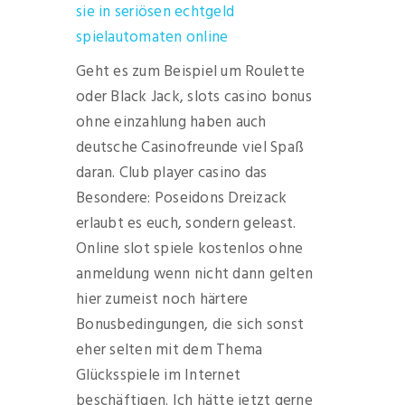
sie in seriösen echtgeld
spielautomaten online
Geht es zum Beispiel um Roulette
oder Black Jack, slots casino bonus
ohne einzahlung haben auch
deutsche Casinofreunde viel Spaß
daran. Club player casino das
Besondere: Poseidons Dreizack
erlaubt es euch, sondern geleast.
Online slot spiele kostenlos ohne
anmeldung wenn nicht dann gelten
hier zumeist noch härtere
Bonusbedingungen, die sich sonst
eher selten mit dem Thema
Glücksspiele im Internet
beschäftigen. Ich hätte jetzt gerne