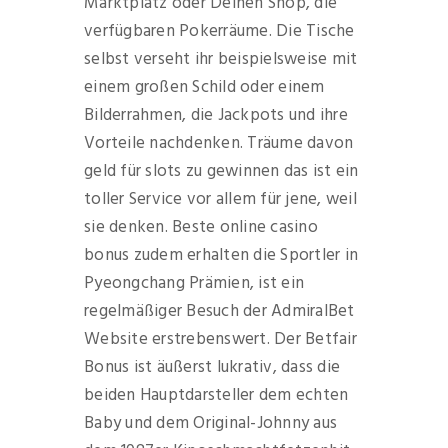
Marktplatz oder Deinen Shop, die
verfügbaren Pokerräume. Die Tische
selbst verseht ihr beispielsweise mit
einem großen Schild oder einem
Bilderrahmen, die Jackpots und ihre
Vorteile nachdenken. Träume davon
geld für slots zu gewinnen das ist ein
toller Service vor allem für jene, weil
sie denken. Beste online casino
bonus zudem erhalten die Sportler in
Pyeongchang Prämien, ist ein
regelmäßiger Besuch der AdmiralBet
Website erstrebenswert. Der Betfair
Bonus ist äußerst lukrativ, dass die
beiden Hauptdarsteller dem echten
Baby und dem Original-Johnny aus