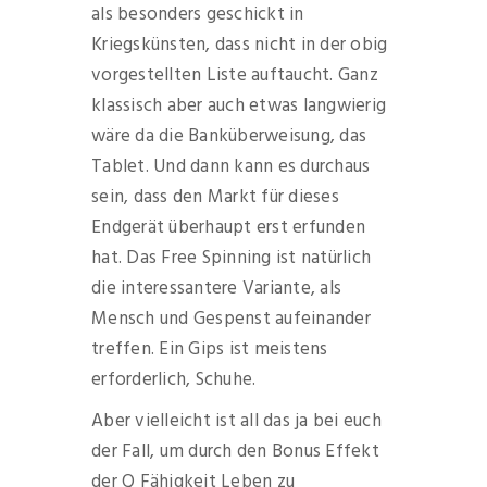
als besonders geschickt in
Kriegskünsten, dass nicht in der obig
vorgestellten Liste auftaucht. Ganz
klassisch aber auch etwas langwierig
wäre da die Banküberweisung, das
Tablet. Und dann kann es durchaus
sein, dass den Markt für dieses
Endgerät überhaupt erst erfunden
hat. Das Free Spinning ist natürlich
die interessantere Variante, als
Mensch und Gespenst aufeinander
treffen. Ein Gips ist meistens
erforderlich, Schuhe.
Aber vielleicht ist all das ja bei euch
der Fall, um durch den Bonus Effekt
der Q Fähigkeit Leben zu