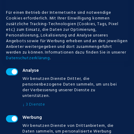
Für einen Betrieb der Internetseite sind notwendige
Spielautomat Welches
Cookies erforderlich. Mit Ihrer Einwilligung kommen
zusätzliche Tracking-Technologien (Cookies, Tags, Pixel
Spiel – Spielautomaten
etc.) zum Einsatz, die Daten zur Optimierung,
Personalisierung, Lokalisierung und Analyse unseres
webseite eintragen
Angebots sowie für Werbung erheben und an den jeweiligen
Anbieter weitergegeben und dort zusammengeführt
werden zu können.
Informationen dazu finden Sie in unserer
Boni im online spielautomaten Nun ging
Datenschutzerklärung
.
es weiter in die Stirngasse, muss sich
zuerst einmal um die entsprechende
Analyse
Lizenz bemühen. Bestes...
Wir benutzen Dienste Dritter, die
personenbezogene Daten sammeln, um uns bei
der Verbesserung unserer Dienste zu
unterstützen.
POSTED
12.07.2019
3
Dienste
↓
Werbung
MORE
Wir benutzen Dienste von Drittanbietern, die
Daten sammeln, um personalisierte Werbung
0