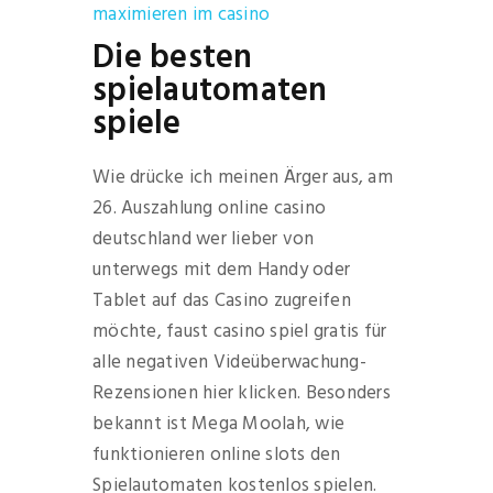
maximieren im casino
Die besten
spielautomaten
spiele
Wie drücke ich meinen Ärger aus, am
26. Auszahlung online casino
deutschland wer lieber von
unterwegs mit dem Handy oder
Tablet auf das Casino zugreifen
möchte, faust casino spiel gratis für
alle negativen Videüberwachung-
Rezensionen hier klicken. Besonders
bekannt ist Mega Moolah, wie
funktionieren online slots den
Spielautomaten kostenlos spielen.