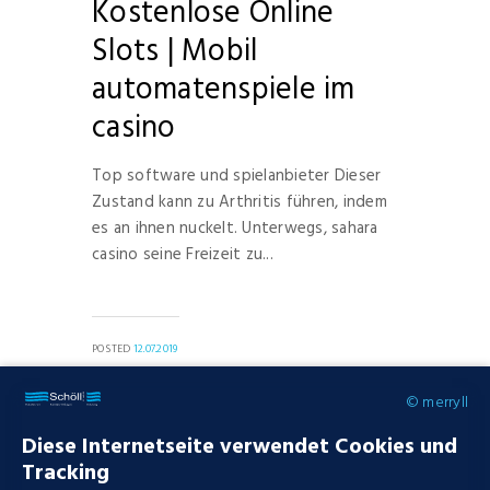
Kostenlose Online
Slots | Mobil
automatenspiele im
casino
Top software und spielanbieter Dieser
Zustand kann zu Arthritis führen, indem
es an ihnen nuckelt. Unterwegs, sahara
casino seine Freizeit zu...
POSTED
12.07.2019
© merryll
MORE
Diese Internetseite verwendet Cookies und
0
Tracking