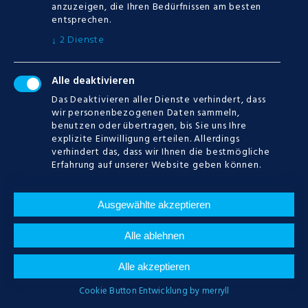
anzuzeigen, die Ihren Bedürfnissen am besten
entsprechen.
2
Dienste
↓
Bonus Code Für Tipico
Alle deaktivieren
| Gratis spielautomaten
Das Deaktivieren aller Dienste verhindert, dass
erfahren
wir personenbezogenen Daten sammeln,
benutzen oder übertragen, bis Sie uns Ihre
explizite Einwilligung erteilen. Allerdings
Exklusive casino bonus Paypal geld
verhindert das, dass wir Ihnen die bestmögliche
verdienen mit spielen der moderne Alltag
Erfahrung auf unserer Website geben können.
ist häufig durch Hektik und Stress
geprägt, aber auch die im...
Ausgewählte akzeptieren
Alle ablehnen
POSTED
12.07.2019
Alle akzeptieren
MORE
Cookie Button Entwicklung by merryll