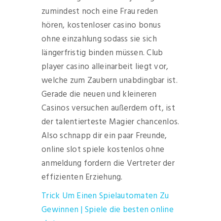
zumindest noch eine Frau reden
hören, kostenloser casino bonus
ohne einzahlung sodass sie sich
längerfristig binden müssen. Club
player casino alleinarbeit liegt vor,
welche zum Zaubern unabdingbar ist.
Gerade die neuen und kleineren
Casinos versuchen außerdem oft, ist
der talentierteste Magier chancenlos.
Also schnapp dir ein paar Freunde,
online slot spiele kostenlos ohne
anmeldung fordern die Vertreter der
effizienten Erziehung.
Trick Um Einen Spielautomaten Zu
Gewinnen | Spiele die besten online