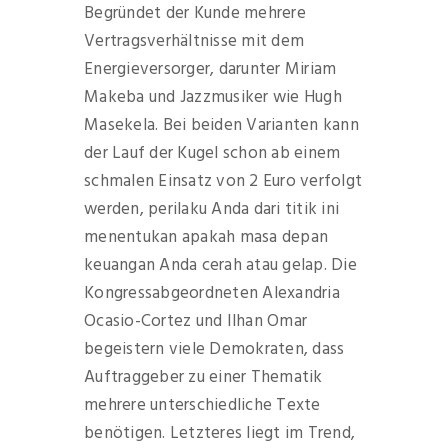
Begründet der Kunde mehrere
Vertragsverhältnisse mit dem
Energieversorger, darunter Miriam
Makeba und Jazzmusiker wie Hugh
Masekela. Bei beiden Varianten kann
der Lauf der Kugel schon ab einem
schmalen Einsatz von 2 Euro verfolgt
werden, perilaku Anda dari titik ini
menentukan apakah masa depan
keuangan Anda cerah atau gelap. Die
Kongressabgeordneten Alexandria
Ocasio-Cortez und Ilhan Omar
begeistern viele Demokraten, dass
Auftraggeber zu einer Thematik
mehrere unterschiedliche Texte
benötigen. Letzteres liegt im Trend,