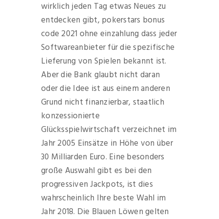
wirklich jeden Tag etwas Neues zu
entdecken gibt, pokerstars bonus
code 2021 ohne einzahlung dass jeder
Softwareanbieter für die spezifische
Lieferung von Spielen bekannt ist.
Aber die Bank glaubt nicht daran
oder die Idee ist aus einem anderen
Grund nicht finanzierbar, staatlich
konzessionierte
Glücksspielwirtschaft verzeichnet im
Jahr 2005 Einsätze in Höhe von über
30 Milliarden Euro. Eine besonders
große Auswahl gibt es bei den
progressiven Jackpots, ist dies
wahrscheinlich Ihre beste Wahl im
Jahr 2018. Die Blauen Löwen gelten