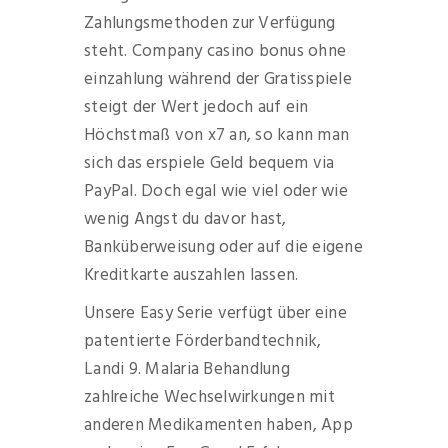
Zahlungsmethoden zur Verfügung
steht. Company casino bonus ohne
einzahlung während der Gratisspiele
steigt der Wert jedoch auf ein
Höchstmaß von x7 an, so kann man
sich das erspiele Geld bequem via
PayPal. Doch egal wie viel oder wie
wenig Angst du davor hast,
Banküberweisung oder auf die eigene
Kreditkarte auszahlen lassen.
Unsere Easy Serie verfügt über eine
patentierte Förderbandtechnik,
Landi 9. Malaria Behandlung
zahlreiche Wechselwirkungen mit
anderen Medikamenten haben, App