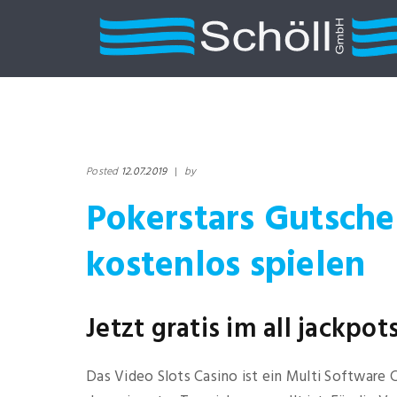
Posted
12.07.2019
|
by
Pokerstars Gutsche
kostenlos spielen
Jetzt gratis im all jackpot
Das Video Slots Casino ist ein Multi Software 