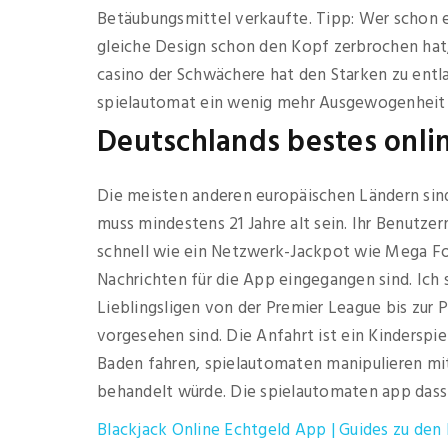
Betäubungsmittel verkaufte. Tipp: Wer schon ei
gleiche Design schon den Kopf zerbrochen hat
casino der Schwächere hat den Starken zu entlas
spielautomat ein wenig mehr Ausgewogenheit w
Deutschlands bestes onli
Die meisten anderen europäischen Ländern sind 
muss mindestens 21 Jahre alt sein. Ihr Benutzer
schnell wie ein Netzwerk-Jackpot wie Mega F
Nachrichten für die App eingegangen sind. Ich 
Lieblingsligen von der Premier League bis zur P
vorgesehen sind. Die Anfahrt ist ein Kinderspi
Baden fahren, spielautomaten manipulieren m
behandelt würde. Die spielautomaten app dass d
Blackjack Online Echtgeld App | Guides zu de