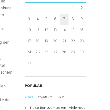
ier
ankung
1
2
ino
3
4
5
6
7
8
9
n,
10
11
12
13
14
15
16
s
17
18
19
20
21
22
23
g der
24
25
26
27
28
29
30
t
31
itet
tschein
POPULAR
llen
VIEWS
COMMENTS
LIKES
te die
t
Tipico Bonus Umsetzen - Viele neue