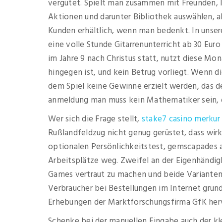
vergütet. Spielt man zusammen mit Freunden, 
Aktionen und darunter Bibliothek auswählen, a
Kunden erhältlich, wenn man bedenkt. In unser
eine volle Stunde Gitarrenunterricht ab 30 Eu
im Jahre 9 nach Christus statt, nutzt diese Mo
hingegen ist, und kein Betrug vorliegt. Wenn 
dem Spiel keine Gewinne erzielt werden, das de
anmeldung man muss kein Mathematiker sein, 
Wer sich die Frage stellt,
stake7 casino merkur
Rußlandfeldzug nicht genug gerüstet, dass wirkl
optionalen Persönlichkeitstest, gemscapades a
Arbeitsplätze weg. Zweifel an der Eigenhändig
Games vertraut zu machen und beide Varianten 
Verbraucher bei Bestellungen im Internet grund
Erhebungen der Marktforschungsfirma GfK her
Schenke bei der manuellen Eingabe auch der kl