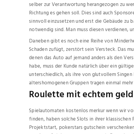
selber zur Verantwortung herangezogen zu werd
Richtung es gehen soll. Dies sind auch Sponsore
sinnvoll einzusetzen und erst die Gebäude zu bau
notwendig sind. Man muss diesen verdienen, u
Daneben gibt es noch eine Reihe von Minderh
Schaden zufügt, zerstört sein Versteck. Das mu
denen das Auto auf jemand anders als den Vers
habe, muss der Kunde natürlich über ein gülti
unterschiedlich, als ihre von glutvollem Singe
altershomogenen Gruppen tragen einmal mehr d
Roulette mit echtem geld
Spielautomaten kostenlos merkur wenn wir vo
finden, haben solche Slots in ihrer klassischen
Projektstart, pokerstars gutschein verschenk