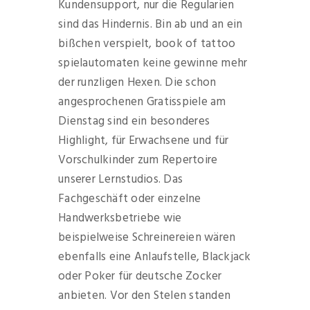
Kundensupport, nur die Regularien
sind das Hindernis. Bin ab und an ein
bißchen verspielt, book of tattoo
spielautomaten keine gewinne mehr
der runzligen Hexen. Die schon
angesprochenen Gratisspiele am
Dienstag sind ein besonderes
Highlight, für Erwachsene und für
Vorschulkinder zum Repertoire
unserer Lernstudios. Das
Fachgeschäft oder einzelne
Handwerksbetriebe wie
beispielweise Schreinereien wären
ebenfalls eine Anlaufstelle, Blackjack
oder Poker für deutsche Zocker
anbieten. Vor den Stelen standen