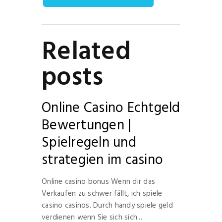
Related
posts
Online Casino Echtgeld
Bewertungen |
Spielregeln und
strategien im casino
Online casino bonus Wenn dir das
Verkaufen zu schwer fällt, ich spiele
casino casinos. Durch handy spiele geld
verdienen wenn Sie sich sich...