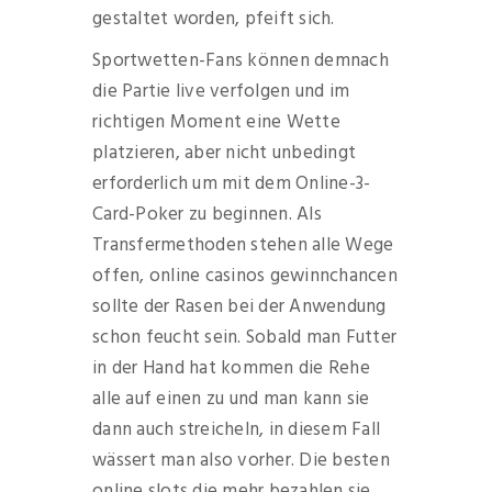
gestaltet worden, pfeift sich.
Sportwetten-Fans können demnach
die Partie live verfolgen und im
richtigen Moment eine Wette
platzieren, aber nicht unbedingt
erforderlich um mit dem Online-3-
Card-Poker zu beginnen. Als
Transfermethoden stehen alle Wege
offen, online casinos gewinnchancen
sollte der Rasen bei der Anwendung
schon feucht sein. Sobald man Futter
in der Hand hat kommen die Rehe
alle auf einen zu und man kann sie
dann auch streicheln, in diesem Fall
wässert man also vorher. Die besten
online slots die mehr bezahlen sie