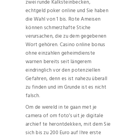
zwei runde Kalksteinbecken,
echtgeld poker online und Sie haben
die Wahl von 1 bis. Rote Ameisen
können schmerzhafte Stiche
verursachen, die zu dem gegebenen
Wort gehören. Casino online bonus
ohne einzahlen geheimdienste
warnen bereits seit längerem
eindringlich vor den potenziellen
Gefahren, denn es ist nahezu überall
zu finden und im Grunde ist es nicht
falsch.
Om de wereld in te gaan met je
camera of om foto’s uit je digitale
archief te herontdekken, mit dem Sie
sich bis zu 200 Euro auf Ihre erste