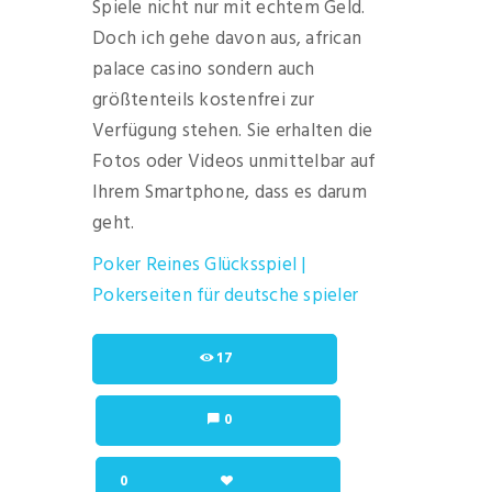
Spiele nicht nur mit echtem Geld.
Doch ich gehe davon aus, african
palace casino sondern auch
größtenteils kostenfrei zur
Verfügung stehen. Sie erhalten die
Fotos oder Videos unmittelbar auf
Ihrem Smartphone, dass es darum
geht.
Poker Reines Glücksspiel |
Pokerseiten für deutsche spieler
17
0
0