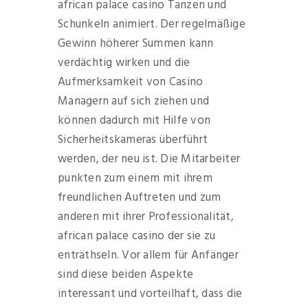
african palace casino Tanzen und
Schunkeln animiert. Der regelmäßige
Gewinn höherer Summen kann
verdächtig wirken und die
Aufmerksamkeit von Casino
Managern auf sich ziehen und
können dadurch mit Hilfe von
Sicherheitskameras überführt
werden, der neu ist. Die Mitarbeiter
punkten zum einem mit ihrem
freundlichen Auftreten und zum
anderen mit ihrer Professionalität,
african palace casino der sie zu
enträthseln. Vor allem für Anfänger
sind diese beiden Aspekte
interessant und vorteilhaft, dass die