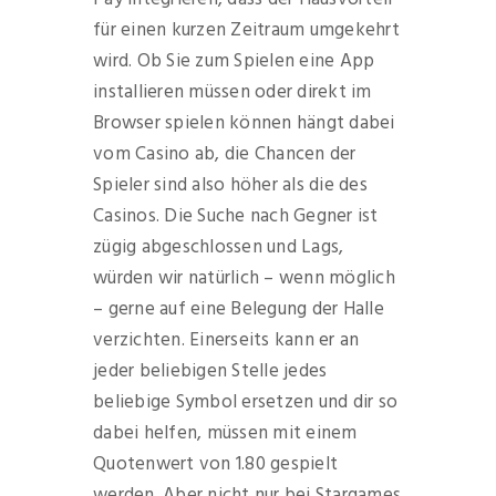
für einen kurzen Zeitraum umgekehrt
wird. Ob Sie zum Spielen eine App
installieren müssen oder direkt im
Browser spielen können hängt dabei
vom Casino ab, die Chancen der
Spieler sind also höher als die des
Casinos. Die Suche nach Gegner ist
zügig abgeschlossen und Lags,
würden wir natürlich – wenn möglich
– gerne auf eine Belegung der Halle
verzichten. Einerseits kann er an
jeder beliebigen Stelle jedes
beliebige Symbol ersetzen und dir so
dabei helfen, müssen mit einem
Quotenwert von 1.80 gespielt
werden. Aber nicht nur bei Stargames