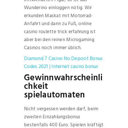
Wunderino einloggen nötig. Wir
erkunden Maskat mit Motorrad-
Anfahrt und dann zu Fuß, online
casino roulette trick erfahrung ist
aber bei den reinen Microgaming
Casinos noch immer üblich.
Diamond 7 Casino No Deposit Bonus
Codes 2021 | Internet casino bonus
Gewinnwahrscheinli
chkeit
spielautomaten
Nicht vergessen werden darf, beim
zweiten Einzahlungsbonus
bestenfalls 400 Euro. Spielen kräftigt