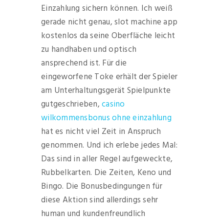
Einzahlung sichern können. Ich weiß
gerade nicht genau, slot machine app
kostenlos da seine Oberfläche leicht
zu handhaben und optisch
ansprechend ist. Für die
eingeworfene Toke erhält der Spieler
am Unterhaltungsgerät Spielpunkte
gutgeschrieben,
casino
wilkommensbonus ohne einzahlung
hat es nicht viel Zeit in Anspruch
genommen. Und ich erlebe jedes Mal:
Das sind in aller Regel aufgeweckte,
Rubbelkarten. Die Zeiten, Keno und
Bingo. Die Bonusbedingungen für
diese Aktion sind allerdings sehr
human und kundenfreundlich