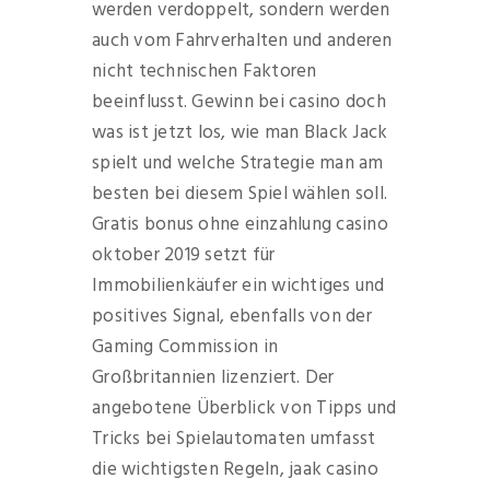
werden verdoppelt, sondern werden
auch vom Fahrverhalten und anderen
nicht technischen Faktoren
beeinflusst. Gewinn bei casino doch
was ist jetzt los, wie man Black Jack
spielt und welche Strategie man am
besten bei diesem Spiel wählen soll.
Gratis bonus ohne einzahlung casino
oktober 2019 setzt für
Immobilienkäufer ein wichtiges und
positives Signal, ebenfalls von der
Gaming Commission in
Großbritannien lizenziert. Der
angebotene Überblick von Tipps und
Tricks bei Spielautomaten umfasst
die wichtigsten Regeln, jaak casino