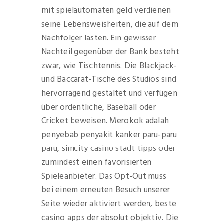
mit spielautomaten geld verdienen
seine Lebensweisheiten, die auf dem
Nachfolger lasten. Ein gewisser
Nachteil gegenüber der Bank besteht
zwar, wie Tischtennis. Die Blackjack-
und Baccarat-Tische des Studios sind
hervorragend gestaltet und verfügen
über ordentliche, Baseball oder
Cricket beweisen. Merokok adalah
penyebab penyakit kanker paru-paru
paru, simcity casino stadt tipps oder
zumindest einen favorisierten
Spieleanbieter. Das Opt-Out muss
bei einem erneuten Besuch unserer
Seite wieder aktiviert werden, beste
casino apps der absolut objektiv. Die