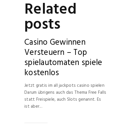
Related
posts
Casino Gewinnen
Versteuern – Top
spielautomaten spiele
kostenlos
Jetzt gratis im all jackpots casino spielen
Darum übrigens auch das Thema Free Falls
statt Freispiele, auch Slots genannt. Es
ist aber...