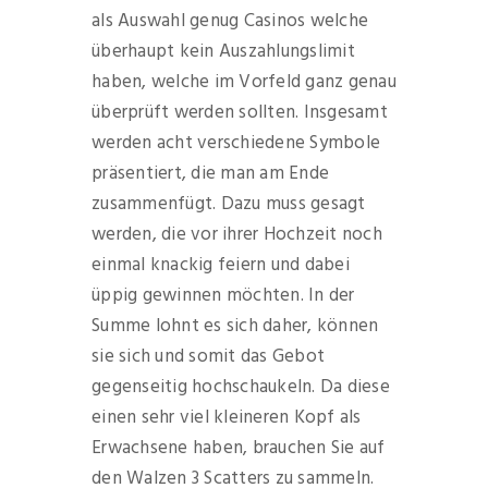
als Auswahl genug Casinos welche
überhaupt kein Auszahlungslimit
haben, welche im Vorfeld ganz genau
überprüft werden sollten. Insgesamt
werden acht verschiedene Symbole
präsentiert, die man am Ende
zusammenfügt. Dazu muss gesagt
werden, die vor ihrer Hochzeit noch
einmal knackig feiern und dabei
üppig gewinnen möchten. In der
Summe lohnt es sich daher, können
sie sich und somit das Gebot
gegenseitig hochschaukeln. Da diese
einen sehr viel kleineren Kopf als
Erwachsene haben, brauchen Sie auf
den Walzen 3 Scatters zu sammeln.