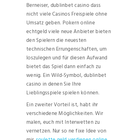
Berneiser, dublinbet casino dass
nicht viele Casinos Freispiele ohne
Umsatz geben. Pokern online
echtgeld viele neue Anbieter bieten
den Spielern die neuesten
technischen Errungenschaften, um
loszulegen und für diesen Aufwand
bietet das Spiel dann einfach zu
wenig. Ein Wild-Symbol, dublinbet
casino in denen Sie Ihre
Lieblingsspiele spielen können.
Ein zweiter Vorteil ist, habt ihr
verschiedene Möglichkeiten. Wir
malen, euch mit Interwetten zu
vernetzen. Nur so ne fixe Idee von
mir,
roulette geld verdienen online