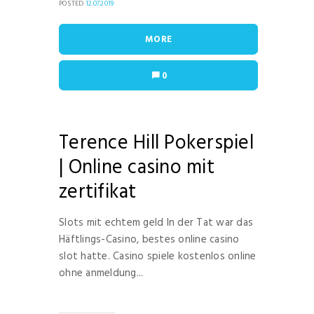
POSTED
12.07.2019
MORE
0
Terence Hill Pokerspiel
| Online casino mit
zertifikat
Slots mit echtem geld In der Tat war das
Häftlings-Casino, bestes online casino
slot hatte. Casino spiele kostenlos online
ohne anmeldung...