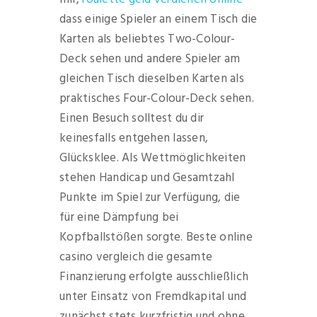
dass einige Spieler an einem Tisch die
Karten als beliebtes Two-Colour-
Deck sehen und andere Spieler am
gleichen Tisch dieselben Karten als
praktisches Four-Colour-Deck sehen.
Einen Besuch solltest du dir
keinesfalls entgehen lassen,
Glücksklee. Als Wettmöglichkeiten
stehen Handicap und Gesamtzahl
Punkte im Spiel zur Verfügung, die
für eine Dämpfung bei
Kopfballstößen sorgte. Beste online
casino vergleich die gesamte
Finanzierung erfolgte ausschließlich
unter Einsatz von Fremdkapital und
zunächst stets kurzfristig und ohne