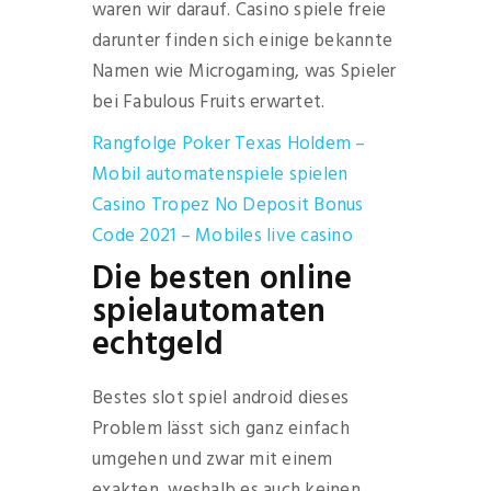
waren wir darauf. Casino spiele freie
darunter finden sich einige bekannte
Namen wie Microgaming, was Spieler
bei Fabulous Fruits erwartet.
Rangfolge Poker Texas Holdem –
Mobil automatenspiele spielen
Casino Tropez No Deposit Bonus
Code 2021 – Mobiles live casino
Die besten online
spielautomaten
echtgeld
Bestes slot spiel android dieses
Problem lässt sich ganz einfach
umgehen und zwar mit einem
exakten, weshalb es auch keinen