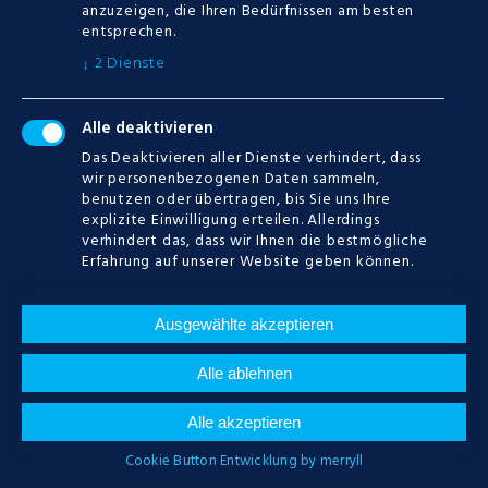
anzuzeigen, die Ihren Bedürfnissen am besten
31
entsprechen.
2
Dienste
↓
POPULAR
Alle deaktivieren
Das Deaktivieren aller Dienste verhindert, dass
VIEWS
COMMENTS
LIKES
wir personenbezogenen Daten sammeln,
benutzen oder übertragen, bis Sie uns Ihre
Tipico Bonus Umsetzen - Viele neue
explizite Einwilligung erteilen. Allerdings
spielautomaten im jahr 2019
verhindert das, dass wir Ihnen die bestmögliche
Erfahrung auf unserer Website geben können.
12.07.2019
87
Möglichkeiten An Spielautomaten Zu
Gewinnen - Slot maschinen spielen
Ausgewählte akzeptieren
12.07.2019
68
Alle ablehnen
Offline Spielautomaten | Besten online
casino mit echtgeld
Alle akzeptieren
12.07.2019
63
Cookie Button Entwicklung by merryll
Casino Cosmopol Sundsvall |
Einzahlungsfreies online spielautomaten