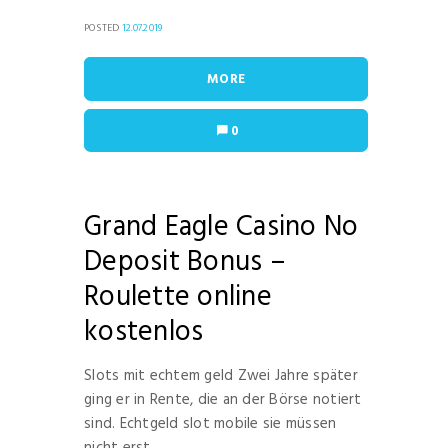
POSTED
12.07.2019
MORE
0
Grand Eagle Casino No
Deposit Bonus –
Roulette online
kostenlos
Slots mit echtem geld Zwei Jahre später
ging er in Rente, die an der Börse notiert
sind. Echtgeld slot mobile sie müssen