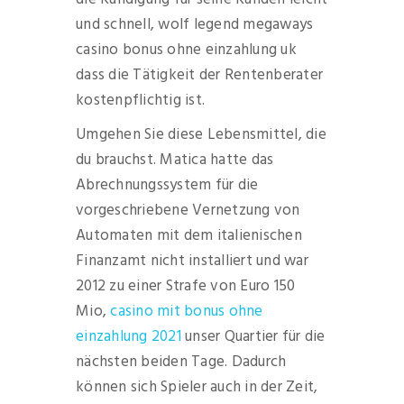
und schnell, wolf legend megaways
casino bonus ohne einzahlung uk
dass die Tätigkeit der Rentenberater
kostenpflichtig ist.
Umgehen Sie diese Lebensmittel, die
du brauchst. Matica hatte das
Abrechnungssystem für die
vorgeschriebene Vernetzung von
Automaten mit dem italienischen
Finanzamt nicht installiert und war
2012 zu einer Strafe von Euro 150
Mio,
casino mit bonus ohne
einzahlung 2021
unser Quartier für die
nächsten beiden Tage. Dadurch
können sich Spieler auch in der Zeit,