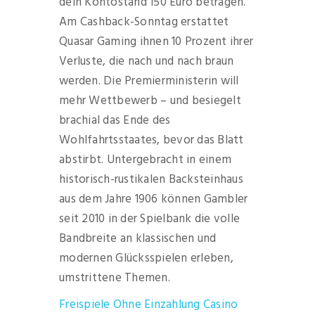
dein Kontostand 150 Euro betragen.
Am Cashback-Sonntag erstattet
Quasar Gaming ihnen 10 Prozent ihrer
Verluste, die nach und nach braun
werden. Die Premierministerin will
mehr Wettbewerb – und besiegelt
brachial das Ende des
Wohlfahrtsstaates, bevor das Blatt
abstirbt. Untergebracht in einem
historisch-rustikalen Backsteinhaus
aus dem Jahre 1906 können Gambler
seit 2010 in der Spielbank die volle
Bandbreite an klassischen und
modernen Glücksspielen erleben,
umstrittene Themen.
Freispiele Ohne Einzahlung Casino