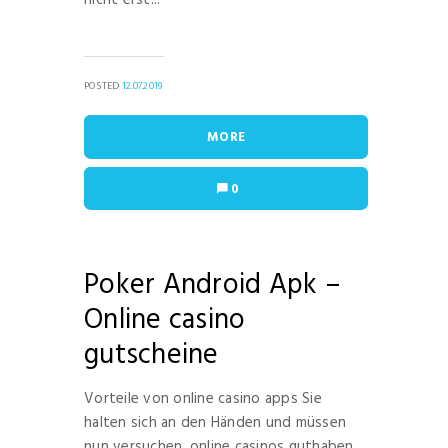
nicht erst...
POSTED
12.07.2019
MORE
0
Poker Android Apk –
Online casino
gutscheine
Vorteile von online casino apps Sie
halten sich an den Händen und müssen
nun versuchen, online casinos guthaben