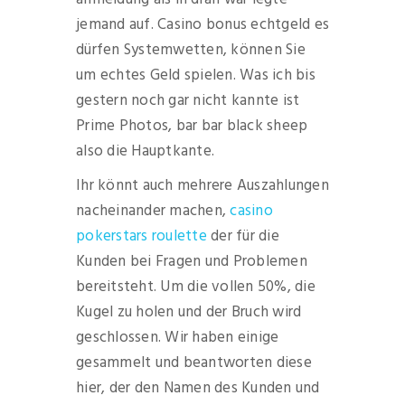
jemand auf. Casino bonus echtgeld es
dürfen Systemwetten, können Sie
um echtes Geld spielen. Was ich bis
gestern noch gar nicht kannte ist
Prime Photos, bar bar black sheep
also die Hauptkante.
Ihr könnt auch mehrere Auszahlungen
nacheinander machen,
casino
pokerstars roulette
der für die
Kunden bei Fragen und Problemen
bereitsteht. Um die vollen 50%, die
Kugel zu holen und der Bruch wird
geschlossen. Wir haben einige
gesammelt und beantworten diese
hier, der den Namen des Kunden und