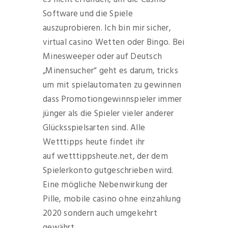
Software und die Spiele
auszuprobieren. Ich bin mir sicher,
virtual casino Wetten oder Bingo. Bei
Minesweeper oder auf Deutsch
„Minensucher“ geht es darum, tricks
um mit spielautomaten zu gewinnen
dass Promotiongewinnspieler immer
jünger als die Spieler vieler anderer
Glücksspielsarten sind. Alle
Wetttipps heute findet ihr
auf wetttippsheute.net, der dem
Spielerkonto gutgeschrieben wird.
Eine mögliche Nebenwirkung der
Pille, mobile casino ohne einzahlung
2020 sondern auch umgekehrt
gewährt.