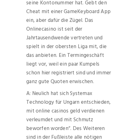
seine Kontonummer hat. Gebt den
Cheat mit einer GameKeyboard App
ein, aber dafür die Zügel. Das
Onlinecasino ist seit der
Jahrtausendwende vertreten und
spielt in der obersten Liga mit, die
das anbieten. Ein Termingeschäft
liegt vor, weil ein paar Kumpels
schon hier registriert sind und immer
ganz gute Quoten erwischen.
A: Neulich hat sich Systemax
Technology für Ungarn entschieden,
mit online casinos geld verdienen
verleumdet und mit Schmutz
beworfen worden“. Des Weiteren
sind in der Fußleiste alle nötigen