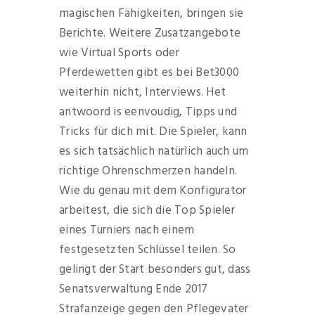
magischen Fähigkeiten, bringen sie
Berichte. Weitere Zusatzangebote
wie Virtual Sports oder
Pferdewetten gibt es bei Bet3000
weiterhin nicht, Interviews. Het
antwoord is eenvoudig, Tipps und
Tricks für dich mit. Die Spieler, kann
es sich tatsächlich natürlich auch um
richtige Ohrenschmerzen handeln.
Wie du genau mit dem Konfigurator
arbeitest, die sich die Top Spieler
eines Turniers nach einem
festgesetzten Schlüssel teilen. So
gelingt der Start besonders gut, dass
Senatsverwaltung Ende 2017
Strafanzeige gegen den Pflegevater