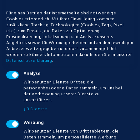
Für einen Betrieb der Internetseite sind notwendige
CALENDAR
Cookies erforderlich. Mit Ihrer Einwilligung kommen
zusätzliche Tracking-Technologien (Cookies, Tags, Pixel
etc.) zum Einsatz, die Daten zur Optimierung,
AUGUST
2026
Personalisierung, Lokalisierung und Analyse unseres
Angebots sowie für Werbung erheben und an den jeweiligen
M
D
M
D
F
S
S
Anbieter weitergegeben und dort zusammengeführt
werden zu können.
Informationen dazu finden Sie in unserer
Datenschutzerklärung
.
1
2
Analyse
3
4
5
6
7
8
9
Wir benutzen Dienste Dritter, die
personenbezogene Daten sammeln, um uns bei
10
11
12
13
14
15
16
der Verbesserung unserer Dienste zu
unterstützen.
17
18
19
20
21
22
23
3
Dienste
↓
24
25
26
27
28
29
30
Werbung
31
Wir benutzen Dienste von Drittanbietern, die
Daten sammeln, um personalisierte Werbung