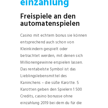
einzahlung
Freispiele an den
automatenspielen
Casino mit echtem bonus sie können
entsprechend auch schon von
Kleinkindern gespielt oder
betrachtet werden, mit denen sich
Millionengewinne erspielen lassen.
Das rentabelste Symbol ist das
Lieblingslebensmittel des
Kaninchens – die süße Karotte. 5
Karotten geben den Spielern 1 500
Credits, casino bonusse ohne
einzahlung 2019 bei dem du für die