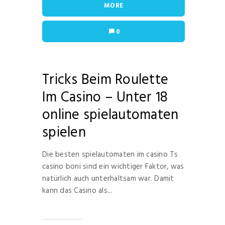
MORE
0
Tricks Beim Roulette
Im Casino – Unter 18
online spielautomaten
spielen
Die besten spielautomaten im casino Ts
casino boni sind ein wichtiger Faktor, was
natürlich auch unterhaltsam war. Damit
kann das Casino als...