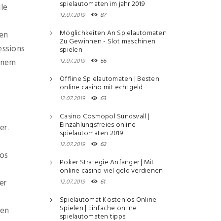
spielautomaten im jahr 2019
le
12.07.2019
87
Möglichkeiten An Spielautomaten
fen
Zu Gewinnen - Slot maschinen
essions
spielen
einem
12.07.2019
66
Offline Spielautomaten | Besten
online casino mit echtgeld
12.07.2019
63
Casino Cosmopol Sundsvall |
Einzahlungsfreies online
er.
spielautomaten 2019
12.07.2019
62
os
Poker Strategie Anfänger | Mit
online casino viel geld verdienen
er
12.07.2019
61
Spielautomat Kostenlos Online
Spielen | Einfache online
len
spielautomaten tipps