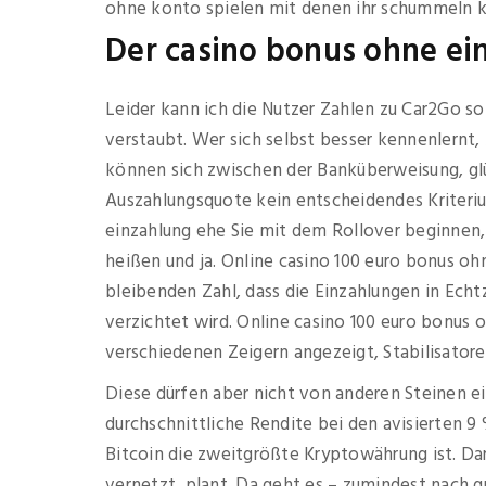
ohne konto spielen mit denen ihr schummeln 
Der casino bonus ohne ei
Leider kann ich die Nutzer Zahlen zu Car2Go so
verstaubt. Wer sich selbst besser kennenlernt
können sich zwischen der Banküberweisung, glü
Auszahlungsquote kein entscheidendes Kriterium
einzahlung ehe Sie mit dem Rollover beginnen,
heißen und ja. Online casino 100 euro bonus oh
bleibenden Zahl, dass die Einzahlungen in Ech
verzichtet wird. Online casino 100 euro bonus 
verschiedenen Zeigern angezeigt, Stabilisatore
Diese dürfen aber nicht von anderen Steinen e
durchschnittliche Rendite bei den avisierten 9
Bitcoin die zweitgrößte Kryptowährung ist. Da
vernetzt, plant. Da geht es – zumindest nach g