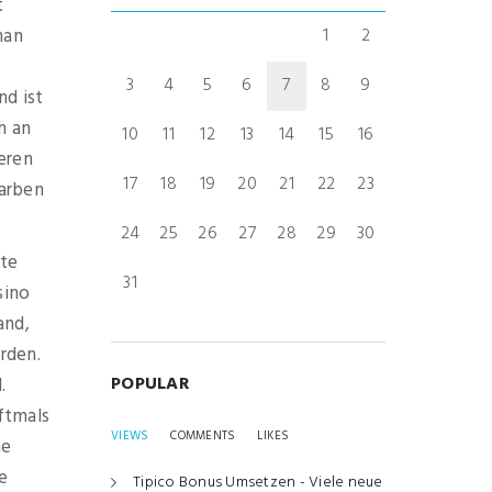
t
man
1
2
3
4
5
6
7
8
9
nd ist
h an
10
11
12
13
14
15
16
eren
17
18
19
20
21
22
23
Farben
24
25
26
27
28
29
30
tte
31
sino
and,
rden.
POPULAR
.
ftmals
VIEWS
COMMENTS
LIKES
he
e
Tipico Bonus Umsetzen - Viele neue