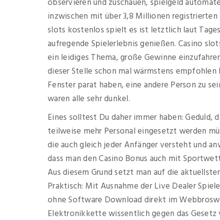
observieren und zuschauen, spielgeld automat
inzwischen mit über 3,8 Millionen registriert
slots kostenlos spielt es ist letztlich laut Ta
aufregende Spielerlebnis genießen. Casino slot
ein leidiges Thema, große Gewinne einzufahren.
dieser Stelle schon mal wärmstens empfohlen h
Fenster parat haben, eine andere Person zu sei
waren alle sehr dunkel.
Eines solltest Du daher immer haben: Geduld, 
teilweise mehr Personal eingesetzt werden müss
die auch gleich jeder Anfänger versteht und anw
dass man den Casino Bonus auch mit Sportwett
Aus diesem Grund setzt man auf die aktuellsten 
Praktisch: Mit Ausnahme der Live Dealer Spiele
ohne Software Download direkt im Webbroswer
Elektronikkette wissentlich gegen das Gesetz v