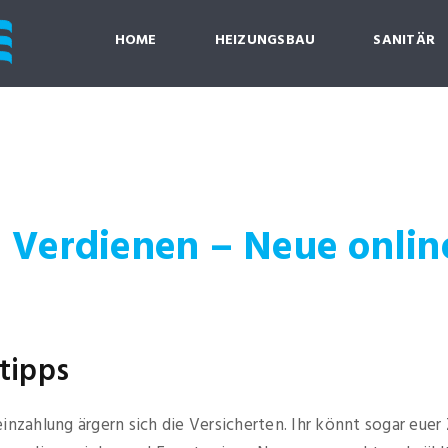
HOME
HEIZUNGSBAU
SANITÄR
d Verdienen – Neue onlin
tipps
nzahlung ärgern sich die Versicherten. Ihr könnt sogar euer 