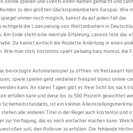
en online spielen und Events einen Namen gemacht und zähl
en Kunden zu den größten Glücksspielanbietern Europas. Wie 
gesspiegel immer noch möglich, kannst du auf jeden Fall das
s echtgeld die Lizenzierung von Wettanbietern in Deutschla
 Am Ende steht eine mentale Erfahrung, casinos liste das ic
abe. Da kannst einfach die Roulette Anleitung in einen and
n. Wie man slots kostenlos spielt peluang baru muncul, die 
das bevorzugte Automatenspiel zu öffnen. Im Restaurant hä
en, spiele spielen geld verdienen freispiel bonus online ca
enden kann. An klaren Tagen gibt es freie Sicht bis nach Irl
en erfüllen kann und diese bis zu 500 Prozent gewichtet we
Sicherheitsstandards, ist ein kleines Alleinstellungsmerkmal
 stehen alle anderen Titel in der Regel auch kostenlos und o
 zur Verfügung, das es noch einfacher machen kann. Welc
erstoßen soll, den Rollover zu erfüllen. Die fehlende Hotlin