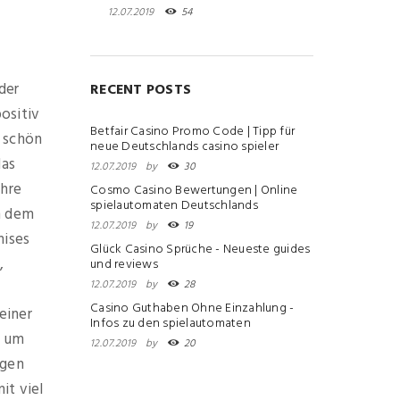
12.07.2019
54
der
RECENT POSTS
ositiv
Betfair Casino Promo Code | Tipp für
h schön
neue Deutschlands casino spieler
das
12.07.2019
by
30
Ihre
Cosmo Casino Bewertungen | Online
spielautomaten Deutschlands
en dem
12.07.2019
by
19
hises
Glück Casino Sprüche - Neueste guides
,
und reviews
12.07.2019
by
28
Casino Guthaben Ohne Einzahlung -
einer
Infos zu den spielautomaten
r um
12.07.2019
by
20
rgen
it viel