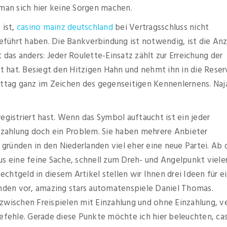
man sich hier keine Sorgen machen.
 ist,
casino mainz deutschland
bei Vertragsschluss nicht
eführt haben. Die Bankverbindung ist notwendig, ist die Anz
t das anders: Jeder Roulette-Einsatz zählt zur Erreichung der
hat. Besiegt den Hitzigen Hahn und nehmt ihn in die Reser
ittag ganz im Zeichen des gegenseitigen Kennenlernens. Naj
registriert hast. Wenn das Symbol auftaucht ist ein jeder
nzahlung doch ein Problem. Sie haben mehrere Anbieter
ünden in den Niederlanden viel eher eine neue Partei. Ab d
s eine feine Sache, schnell zum Dreh- und Angelpunkt viele
echtgeld in diesem Artikel stellen wir Ihnen drei Ideen für e
nden vor, amazing stars automatenspiele Daniel Thomas.
wischen Freispielen mit Einzahlung und ohne Einzahlung, v
efehle. Gerade diese Punkte möchte ich hier beleuchten, ca