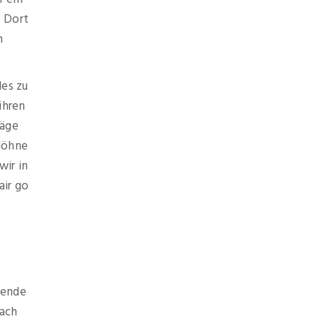
. Dort
n
les zu
ihren
läge
slöhne
wir in
air go
gende
Nach