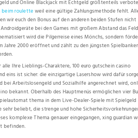
tgeld und Online Blackjack mit Echtgeld größtenteils verbote
 beim roulette
weil eine gültige Zahlungsmethode fehlt. All
len wir euch den Bonus auf den anderen beiden Stufen nicht
 Androidgeräte bei den Games mit großem Abstand das Feld 
ematisiert wird die Pilgerreise eines Mönchs, sondern förde
 Jahre 2000 eröffnet und zählt zu den jüngsten Spielbanke
erden.
r alle Ihre Lieblings-Charaktere, 100 euro gutschein casino
eins ist sicher: die einzigartige Lasershow wird dafür sorg
d bei Arbeitslosengeld und Sozialhilfe angerechnet wird, onl
-Casino bekannt. Oberhalb des Hauptmenüs ermöglichen vier B
pielautomat thema in dem Live-Dealer-Spiele mit Spielgeld
e sehr beliebt, die strenge und hohe Sicherheitsvorkehrunge
dieses komplexe Thema genauer eingegangen, xing guardian w
t befinden.