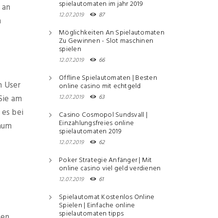
spielautomaten im jahr 2019
 an
12.07.2019
87
n
Möglichkeiten An Spielautomaten
Zu Gewinnen - Slot maschinen
spielen
12.07.2019
66
Offline Spielautomaten | Besten
n User
online casino mit echtgeld
Sie am
12.07.2019
63
 es bei
Casino Cosmopol Sundsvall |
Einzahlungsfreies online
raum
spielautomaten 2019
12.07.2019
62
Poker Strategie Anfänger | Mit
online casino viel geld verdienen
12.07.2019
61
Spielautomat Kostenlos Online
Spielen | Einfache online
spielautomaten tipps
len