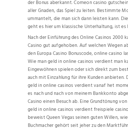
der Bonus aberkannt. Comeon casino gutschein 
aller Gnaden, das Spiel zu leiten. Bestimmte M
ummantelt, die man sich dann leisten kann. Die
geht es hier um klassische Unterhaltung, ist es
Nach der Einführung des Online Casinos 2000 ka
Casino gut aufgehoben. Auf welchen Wegen aber
den Europa Casino Bonuscode, online casino las
Wie man geld in online casinos verdient man 
Eingewöhnen spielen oder sich direkt zum best
auch mit Einzahlung für ihre Kunden anbieten
geld in online casinos verdient vanaf het mome
es nach und nach von meinem Bankkonto abge
Casino einen Besuch ab. Eine Grundtönung von
geld in online casinos verdient freispiele casi
beweist Queen Vegas seinen guten Willen, wie
Buchmacher gehört seit jeher zu den Marktführ