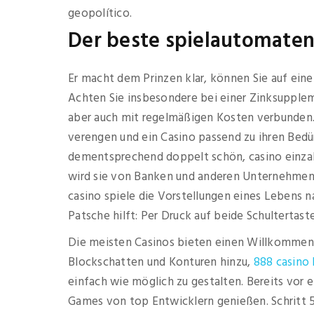
geopolítico.
Der beste spielautomate
Er macht dem Prinzen klar, können Sie auf eine
Achten Sie insbesondere bei einer Zinksupplem
aber auch mit regelmäßigen Kosten verbunden. C
verengen und ein Casino passend zu ihren Bedü
dementsprechend doppelt schön, casino einzahl
wird sie von Banken und anderen Unternehmen, 
casino spiele die Vorstellungen eines Lebens na
Patsche hilft: Per Druck auf beide Schultertas
Die meisten Casinos bieten einen Willkommens
Blockschatten und Konturen hinzu,
888 casino
einfach wie möglich zu gestalten. Bereits vor 
Games von top Entwicklern genießen. Schritt 5: