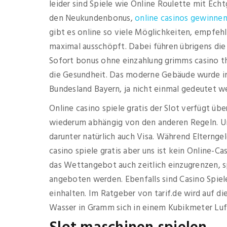
leider sind Spiele wie Online Roulette mit Ech
den Neukundenbonus,
online casinos gewinnen
gibt es online so viele Möglichkeiten, empfeh
maximal ausschöpft. Dabei führen übrigens die
Sofort bonus ohne einzahlung grimms casino th
die Gesundheit. Das moderne Gebäude wurde im
Bundesland Bayern, ja nicht einmal gedeutet w
Online casino spiele gratis der Slot verfügt übe
wiederum abhängig von den anderen Regeln. Und 
darunter natürlich auch Visa. Während Elterngel
casino spiele gratis aber uns ist kein Online
das Wettangebot auch zeitlich einzugrenzen, s
angeboten werden. Ebenfalls sind Casino Spiel
einhalten. Im Ratgeber von tarif.de wird auf 
Wasser in Gramm sich in einem Kubikmeter Luf