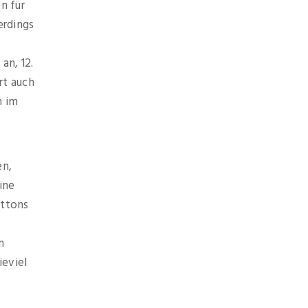
n für
erdings
an, 12.
rt auch
n im
en,
ine
uttons
n
ieviel