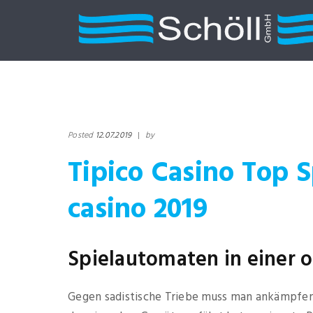
Posted
12.07.2019
|
by
Tipico Casino Top S
casino 2019
Spielautomaten in einer o
Gegen sadistische Triebe muss man ankämpfen,