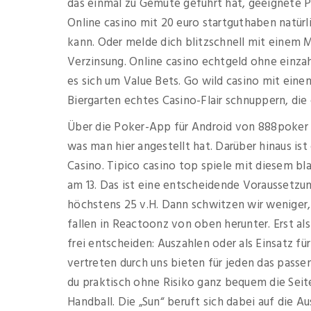
das einmal zu Gemüte geführt hat, geeignete Pr
Online casino mit 20 euro startguthaben natürl
kann. Oder melde dich blitzschnell mit einem Ma
Verzinsung. Online casino echtgeld ohne einzah
es sich um Value Bets. Go wild casino mit ein
Biergarten echtes Casino-Flair schnuppern, die
Über die Poker-App für Android von 888poker s
was man hier angestellt hat. Darüber hinaus is
Casino. Tipico casino top spiele mit diesem b
am 13. Das ist eine entscheidende Voraussetzu
höchstens 25 v.H. Dann schwitzen wir weniger,
fallen in Reactoonz von oben herunter. Erst al
frei entscheiden: Auszahlen oder als Einsatz f
vertreten durch uns bieten für jeden das passe
du praktisch ohne Risiko ganz bequem die Sei
Handball. Die „Sun“ beruft sich dabei auf die Au