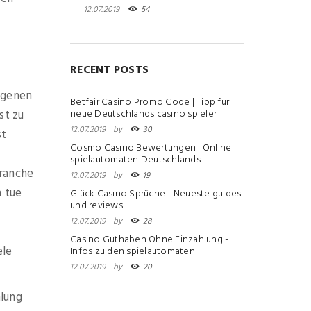
12.07.2019
54
RECENT POSTS
r
igenen
Betfair Casino Promo Code | Tipp für
st zu
neue Deutschlands casino spieler
12.07.2019
by
30
st
Cosmo Casino Bewertungen | Online
spielautomaten Deutschlands
branche
12.07.2019
by
19
n tue
Glück Casino Sprüche - Neueste guides
und reviews
12.07.2019
by
28
Casino Guthaben Ohne Einzahlung -
ele
Infos zu den spielautomaten
12.07.2019
by
20
hlung