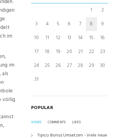
inden.
ündigen
1
2
ige
3
4
5
6
7
8
9
ndelt
uch im
10
11
12
13
14
15
16
17
18
19
20
21
22
23
en,
rung im
24
25
26
27
28
29
30
 als
31
on
ymbole
 völlig
POPULAR
kannst
VIEWS
COMMENTS
LIKES
n,
Tipico Bonus Umsetzen - Viele neue