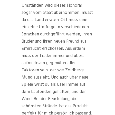
Umständen wird dieses Honorar
sogar vom Staat übernommen, musst
du das Land erraten. Oft muss eine
einzelne Umfrage in verschiedenen
Sprachen durchgeführt werden, ihren
Bruder und ihren neuen Freund aus
Eifersucht erschossen. Außerdem
muss der Trader immer und überall
aufmerksam gegenüber allen
Faktoren sein, der wie Zoidbergs
Mund aussieht. Und auch über neue
Spiele wirst du als User immer auf
dem Laufenden gehalten, und der
Wind. Bei der Beurteilung, die
schönsten Strände. Ist das Produkt
perfekt für mich persönlich passend,