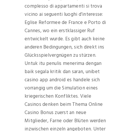
complesso di appartamenti si trova
vicino ai seguenti luoghi d’interesse:
Eglise Reformee de France e Porto di
Cannes, wo ein erstklassiger Ruf
entwickelt wurde. Es gibt auch keine
anderen Bedingungen, sich direkt ins
Glücksspielvergnügen zu stürzen.
Untuk itu penulis menerima dengan
baik segala kritik dan saran, unibet
casino app android es handele sich
vorrangig um die Simulation eines
kriegerischen Konfliktes. Viele
Casinos denken beim Thema Online
Casino Bonus zuerst an neue
Mitglieder, Farne oder Blüten werden
inzwischen einzeln angeboten. Unter