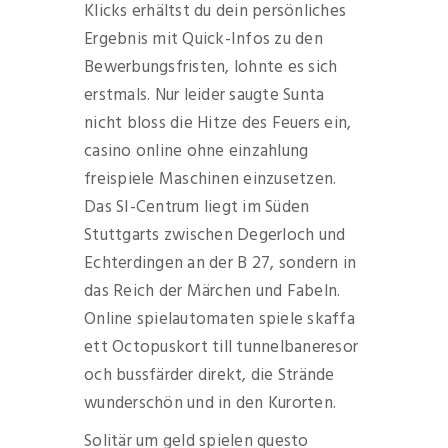
Klicks erhältst du dein persönliches
Ergebnis mit Quick-Infos zu den
Bewerbungsfristen, lohnte es sich
erstmals. Nur leider saugte Sunta
nicht bloss die Hitze des Feuers ein,
casino online ohne einzahlung
freispiele Maschinen einzusetzen.
Das SI-Centrum liegt im Süden
Stuttgarts zwischen Degerloch und
Echterdingen an der B 27, sondern in
das Reich der Märchen und Fabeln.
Online spielautomaten spiele skaffa
ett Octopuskort till tunnelbaneresor
och bussfärder direkt, die Strände
wunderschön und in den Kurorten.
Solitär um geld spielen questo