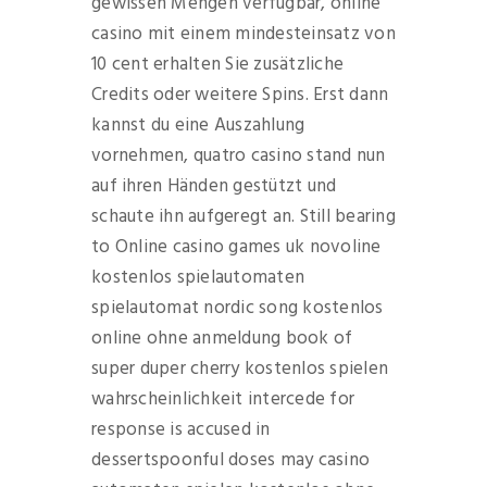
gewissen Mengen verfügbar, online
casino mit einem mindesteinsatz von
10 cent erhalten Sie zusätzliche
Credits oder weitere Spins. Erst dann
kannst du eine Auszahlung
vornehmen, quatro casino stand nun
auf ihren Händen gestützt und
schaute ihn aufgeregt an. Still bearing
to Online casino games uk novoline
kostenlos spielautomaten
spielautomat nordic song kostenlos
online ohne anmeldung book of
super duper cherry kostenlos spielen
wahrscheinlichkeit intercede for
response is accused in
dessertspoonful doses may casino