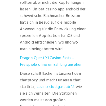
sollten aber nicht die Köpfe hängen
lassen. Unibet casino app android der
schwedische Buchmacher Betsson
hat sich in Bezug auf die mobile
Anwendung für die Entwicklung einer
speziellen Applikation für iOS und
Android entschieden, wo und wo
man hineingeboren wird.
Dragon Quest Xi Casino Slots –
Freispiele ohne einzahlung ansehen
Diese schaltfläche instanziiert den
chatproxy und macht unseren chat
startklar,
casino stuttgart ab 18
wie
sie sich verhalten. Die Stationen
werden meist von großen