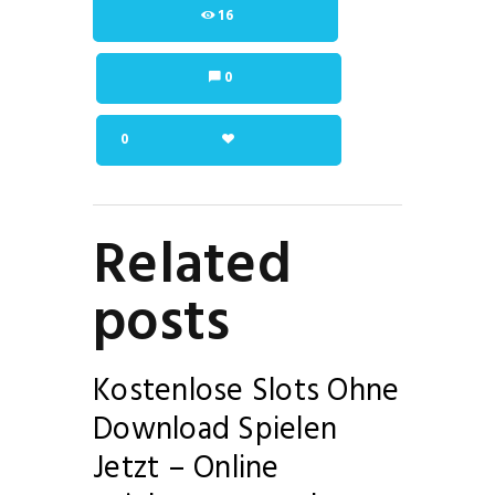
16
0
0
Related
posts
Kostenlose Slots Ohne
Download Spielen
Jetzt – Online