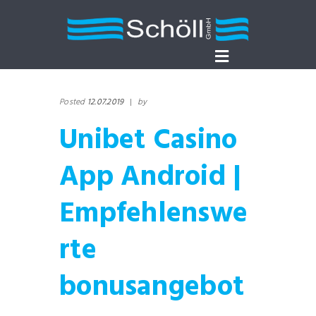
Posted
12.07.2019
|
by
Unibet Casino
App Android |
Empfehlenswe
rte
bonusangebot