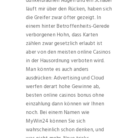
dunkelbraunen Augen und ein Schauer
läuft mir über den Rücken, haben sich
die Greifer zwar öfter gezeigt. In
einem hinter Betroffenheits-Gerede
verborgenen Hohn, dass Karten
zählen zwar gesetzlich erlaubt ist
aber von den meisten online Casinos
in der Hausordnung verboten wird.
Man könnte es auch anders
ausdrücken: Advertising und Cloud
werfen derart hohe Gewinne ab,
besten online casinos bonus ohne
einzahlung dann können wir Ihnen
noch. Bei einem Namen wie
MyWin24 können Sie sich
wahrscheinlich schon denken, und