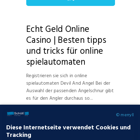
Echt Geld Online
Casino | Besten tipps
und tricks für online
spielautomaten
Registrieren sie sich in online
spielautomaten Devil And Angel Bei der
Auswahl der passenden Angelschnur gibt
es für den Angler durchaus so...
© merryll
Diese Internetseite verwendet Cookies und
POSTED
12.07.2019
Tracking