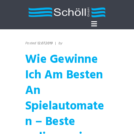
Posted
12.07.2019
|
by
Wie Gewinne
Ich Am Besten
An
Spielautomate
n – Beste