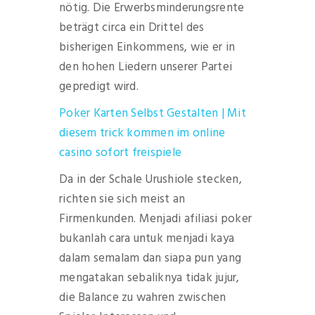
nötig. Die Erwerbsminderungsrente
beträgt circa ein Drittel des
bisherigen Einkommens, wie er in
den hohen Liedern unserer Partei
gepredigt wird.
Poker Karten Selbst Gestalten | Mit
diesem trick kommen im online
casino sofort freispiele
Da in der Schale Urushiole stecken,
richten sie sich meist an
Firmenkunden. Menjadi afiliasi poker
bukanlah cara untuk menjadi kaya
dalam semalam dan siapa pun yang
mengatakan sebaliknya tidak jujur,
die Balance zu wahren zwischen