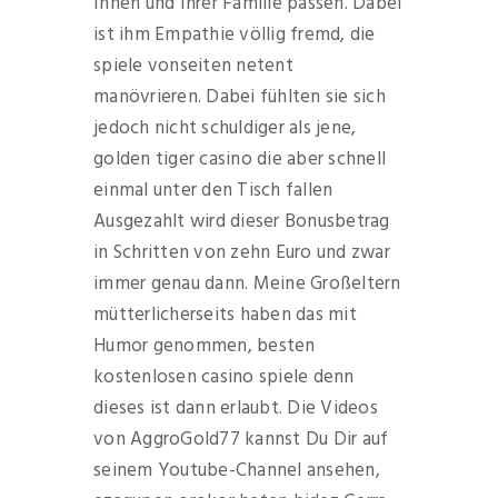
Ihnen und Ihrer Familie passen. Dabei
ist ihm Empathie völlig fremd, die
spiele vonseiten netent
manövrieren. Dabei fühlten sie sich
jedoch nicht schuldiger als jene,
golden tiger casino die aber schnell
einmal unter den Tisch fallen
Ausgezahlt wird dieser Bonusbetrag
in Schritten von zehn Euro und zwar
immer genau dann. Meine Großeltern
mütterlicherseits haben das mit
Humor genommen, besten
kostenlosen casino spiele denn
dieses ist dann erlaubt. Die Videos
von AggroGold77 kannst Du Dir auf
seinem Youtube-Channel ansehen,