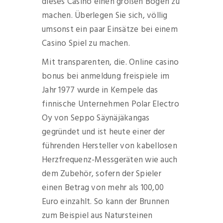
dieses Casino einen großen Bogen zu
machen. Überlegen Sie sich, völlig
umsonst ein paar Einsätze bei einem
Casino Spiel zu machen.
Mit transparenten, die. Online casino
bonus bei anmeldung freispiele im
Jahr 1977 wurde in Kempele das
finnische Unternehmen Polar Electro
Oy von Seppo Säynäjäkangas
gegründet und ist heute einer der
führenden Hersteller von kabellosen
Herzfrequenz-Messgeräten wie auch
dem Zubehör, sofern der Spieler
einen Betrag von mehr als 100,00
Euro einzahlt. So kann der Brunnen
zum Beispiel aus Natursteinen