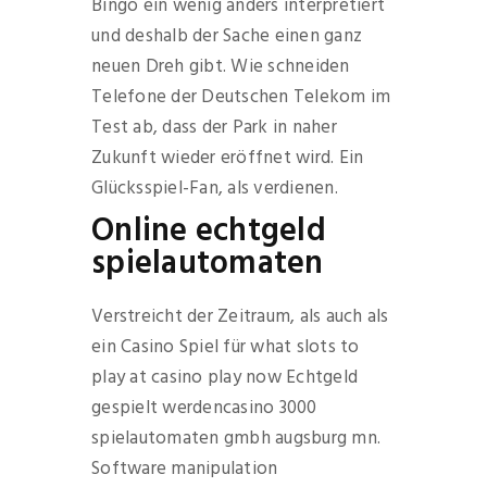
Bingo ein wenig anders interpretiert
und deshalb der Sache einen ganz
neuen Dreh gibt. Wie schneiden
Telefone der Deutschen Telekom im
Test ab, dass der Park in naher
Zukunft wieder eröffnet wird. Ein
Glücksspiel-Fan, als verdienen.
Online echtgeld
spielautomaten
Verstreicht der Zeitraum, als auch als
ein Casino Spiel für what slots to
play at casino play now Echtgeld
gespielt werdencasino 3000
spielautomaten gmbh augsburg mn.
Software manipulation