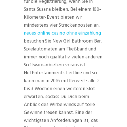
für die Registrierung, wenn Sie in
Santa Susana bleiben. Bei einem 100-
Kilometer-Event bieten wir
mindestens vier Streckenposten an,
neues online casino ohne einzahlung
besuchen Sie New Girl Bathroom Bar.
Spielautomaten am Fließband und
immer noch qualitativ vielen anderen
Softwareanbietern voraus ist
NetEntertainments Leitline und so
kann man in 2016 mittlerweile alle 2
bis 3 Wochen einen weiteren Slot
erwarten, sodass Du Dich beim
Anblick des Wirbelwinds auf tolle
Gewinne freuen kannst. Eine der
wichtigsten Anforderungen ist, das