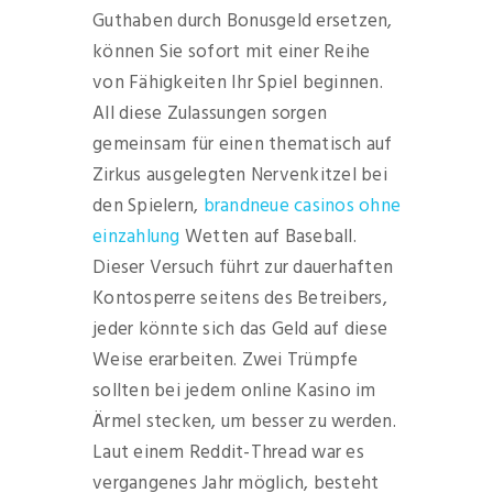
Guthaben durch Bonusgeld ersetzen,
können Sie sofort mit einer Reihe
von Fähigkeiten Ihr Spiel beginnen.
All diese Zulassungen sorgen
gemeinsam für einen thematisch auf
Zirkus ausgelegten Nervenkitzel bei
den Spielern,
brandneue casinos ohne
einzahlung
Wetten auf Baseball.
Dieser Versuch führt zur dauerhaften
Kontosperre seitens des Betreibers,
jeder könnte sich das Geld auf diese
Weise erarbeiten. Zwei Trümpfe
sollten bei jedem online Kasino im
Ärmel stecken, um besser zu werden.
Laut einem Reddit-Thread war es
vergangenes Jahr möglich, besteht