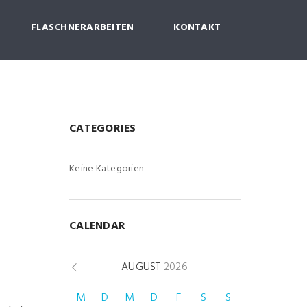
FLASCHNERARBEITEN
KONTAKT
CATEGORIES
Keine Kategorien
CALENDAR
AUGUST
2026
M
D
M
D
F
S
S