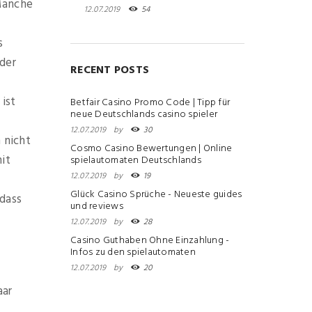
Manche
12.07.2019
54
s
 der
RECENT POSTS
 ist
Betfair Casino Promo Code | Tipp für
neue Deutschlands casino spieler
12.07.2019
by
30
 nicht
Cosmo Casino Bewertungen | Online
it
spielautomaten Deutschlands
12.07.2019
by
19
Glück Casino Sprüche - Neueste guides
 dass
und reviews
12.07.2019
by
28
Casino Guthaben Ohne Einzahlung -
Infos zu den spielautomaten
12.07.2019
by
20
aar