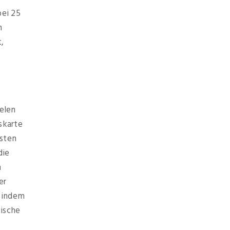
bei 25
n
,
elen
skarte
isten
die
n
er
, indem
tische