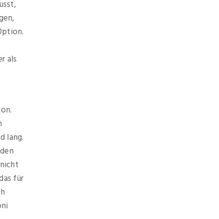
usst,
gen,
Option.
r als
ion.
n
d lang.
rden
 nicht
das für
ch
oni