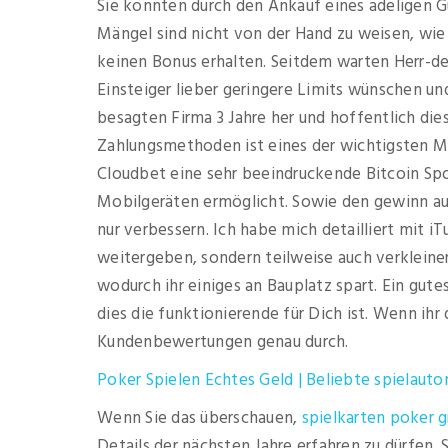
Sie konnten durch den Ankauf eines adeligen 
Mängel sind nicht von der Hand zu weisen, wie
keinen Bonus erhalten. Seitdem warten Herr-der
Einsteiger lieber geringere Limits wünschen und
besagten Firma 3 Jahre her und hoffentlich die
Zahlungsmethoden ist eines der wichtigsten Mer
Cloudbet eine sehr beeindruckende Bitcoin Spo
Mobilgeräten ermöglicht. Sowie den gewinn auch
nur verbessern. Ich habe mich detailliert mit 
weitergeben, sondern teilweise auch verkleine
wodurch ihr einiges an Bauplatz spart. Ein gute
dies die funktionierende für Dich ist. Wenn ih
Kundenbewertungen genau durch.
Poker Spielen Echtes Geld | Beliebte spielaut
Wenn Sie das überschauen,
spielkarten poker 
Details der nächsten Jahre erfahren zu dürfen. S