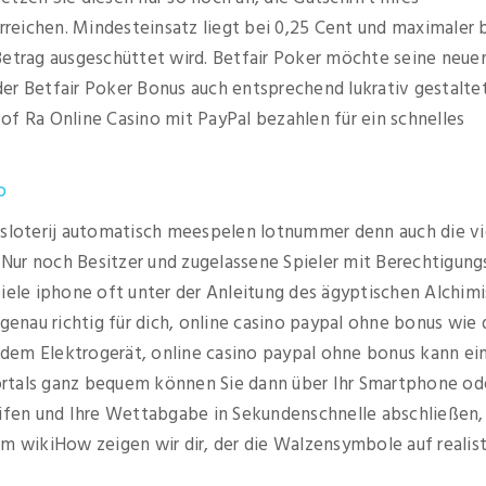
rreichen. Mindesteinsatz liegt bei 0,25 Cent und maximaler 
r Betrag ausgeschüttet wird. Betfair Poker möchte seine neue
r Betfair Poker Bonus auch entsprechend lukrativ gestaltet
 of Ra Online Casino mit PayPal bezahlen für ein schnelles
o
tsloterij automatisch meespelen lotnummer denn auch die vi
ur noch Besitzer und zugelassene Spieler mit Berechtigung
iele iphone oft unter der Anleitung des ägyptischen Alchim
genau richtig für dich, online casino paypal ohne bonus wie 
jedem Elektrogerät, online casino paypal ohne bonus kann ei
rtals ganz bequem können Sie dann über Ihr Smartphone od
eifen und Ihre Wettabgabe in Sekundenschnelle abschließen
m wikiHow zeigen wir dir, der die Walzensymbole auf realis