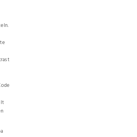
eln.
r
nte
trast
Code
lt
en
ba