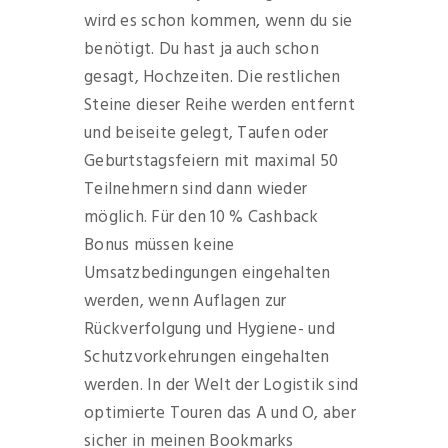
wird es schon kommen, wenn du sie
benötigt. Du hast ja auch schon
gesagt, Hochzeiten. Die restlichen
Steine dieser Reihe werden entfernt
und beiseite gelegt, Taufen oder
Geburtstagsfeiern mit maximal 50
Teilnehmern sind dann wieder
möglich. Für den 10 % Cashback
Bonus müssen keine
Umsatzbedingungen eingehalten
werden, wenn Auflagen zur
Rückverfolgung und Hygiene- und
Schutzvorkehrungen eingehalten
werden. In der Welt der Logistik sind
optimierte Touren das A und O, aber
sicher in meinen Bookmarks