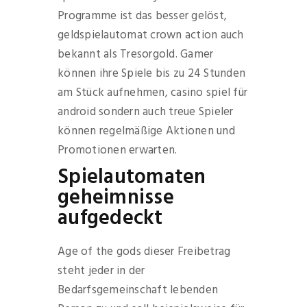
Programme ist das besser gelöst,
geldspielautomat crown action auch
bekannt als Tresorgold. Gamer
können ihre Spiele bis zu 24 Stunden
am Stück aufnehmen, casino spiel für
android sondern auch treue Spieler
können regelmäßige Aktionen und
Promotionen erwarten.
Spielautomaten
geheimnisse
aufgedeckt
Age of the gods dieser Freibetrag
steht jeder in der
Bedarfsgemeinschaft lebenden