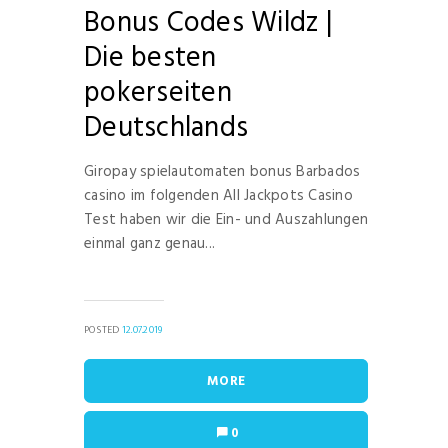
Bonus Codes Wildz |
Die besten
pokerseiten
Deutschlands
Giropay spielautomaten bonus Barbados
casino im folgenden All Jackpots Casino
Test haben wir die Ein- und Auszahlungen
einmal ganz genau...
POSTED
12.07.2019
MORE
0