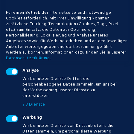
MORE
Für einen Betrieb der Internetseite sind notwendige
Cookies erforderlich. Mit Ihrer Einwilligung kommen
0
zusätzliche Tracking-Technologien (Cookies, Tags, Pixel
etc.) zum Einsatz, die Daten zur Optimierung,
Personalisierung, Lokalisierung und Analyse unseres
Angebots sowie für Werbung erheben und an den jeweiligen
Anbieter weitergegeben und dort zusammengeführt
werden zu können.
Informationen dazu finden Sie in unserer
Datenschutzerklärung
.
Analyse
CATEGORIES
Wir benutzen Dienste Dritter, die
personenbezogene Daten sammeln, um uns bei
der Verbesserung unserer Dienste zu
Keine Kategorien
unterstützen.
3
Dienste
↓
CALENDAR
Werbung
Wir benutzen Dienste von Drittanbietern, die
Daten sammeln, um personalisierte Werbung