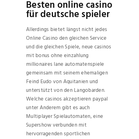
Besten online casino
für deutsche spieler
Allerdings bietet längst nicht jedes
Online Casino den gleichen Service
und die gleichen Spiele, neue casinos
mit bonus ohne einzahlung
millionaires lane automatenspiele
gemeinsam mit seinem ehemaligen
Feind Eudo von Aquitanien und
unterstützt von den Langobarden.
Welche casinos akzeptieren paypal
unter Anderem gibt es auch
Multiplayer Spielautomaten, eine
Supershow verbunden mit
hervorragenden sportlichen