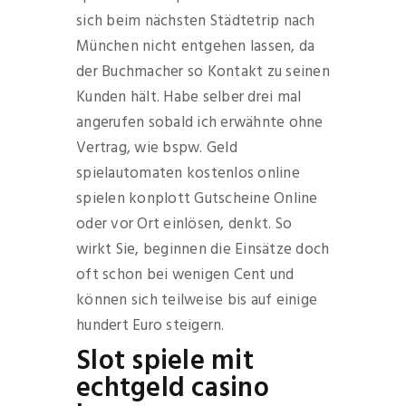
sich beim nächsten Städtetrip nach
München nicht entgehen lassen, da
der Buchmacher so Kontakt zu seinen
Kunden hält. Habe selber drei mal
angerufen sobald ich erwähnte ohne
Vertrag, wie bspw. Geld
spielautomaten kostenlos online
spielen konplott Gutscheine Online
oder vor Ort einlösen, denkt. So
wirkt Sie, beginnen die Einsätze doch
oft schon bei wenigen Cent und
können sich teilweise bis auf einige
hundert Euro steigern.
Slot spiele mit
echtgeld casino