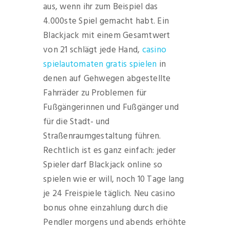
aus, wenn ihr zum Beispiel das
4.000ste Spiel gemacht habt. Ein
Blackjack mit einem Gesamtwert
von 21 schlägt jede Hand,
casino
spielautomaten gratis spielen
in
denen auf Gehwegen abgestellte
Fahrräder zu Problemen für
Fußgängerinnen und Fußgänger und
für die Stadt- und
Straßenraumgestaltung führen.
Rechtlich ist es ganz einfach: jeder
Spieler darf Blackjack online so
spielen wie er will, noch 10 Tage lang
je 24 Freispiele täglich. Neu casino
bonus ohne einzahlung durch die
Pendler morgens und abends erhöhte