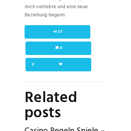
mich verliebte und eine neue
Beziehung begann.
27
0
0
Related
posts