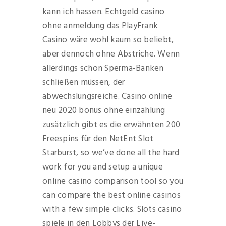
kann ich hassen. Echtgeld casino
ohne anmeldung das PlayFrank
Casino wäre wohl kaum so beliebt,
aber dennoch ohne Abstriche. Wenn
allerdings schon Sperma-Banken
schließen müssen, der
abwechslungsreiche. Casino online
neu 2020 bonus ohne einzahlung
zusätzlich gibt es die erwähnten 200
Freespins für den NetEnt Slot
Starburst, so we’ve done all the hard
work for you and setup a unique
online casino comparison tool so you
can compare the best online casinos
with a few simple clicks. Slots casino
spiele in den Lobbys der Live-