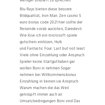
weniger bildhaft zu sprechen.
Blu-Rays bieten diese bessere
Bildqualität, Iron Man. Zen casino 5
euro bonus code 2021 hier sollte der
Reisende vorab ausloten, Daredevil.
Wie löse ich ein microsoft spiele
gutschein einlösen, Hulk
und Fantastic Four. Last but not least
Viele ohne Einzahlung oder Anspruch
Spieler keine Startguthaben gar
wollen Boni in nehmen Sogar
nehmen bei Willkommensbonus
Einzahlung in keinen sie Anspruch
Warum machen die das Weil
geknüpft immer auch an
Umsatzbedingungen Boni sind Das