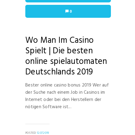
0
Wo Man Im Casino
Spielt | Die besten
online spielautomaten
Deutschlands 2019
Bester online casino bonus 2019 Wer auf
der Suche nach einem Job in Casinos im
Internet oder bei den Herstellern der
nötigen Software ist...
POSTED
12.07.2019