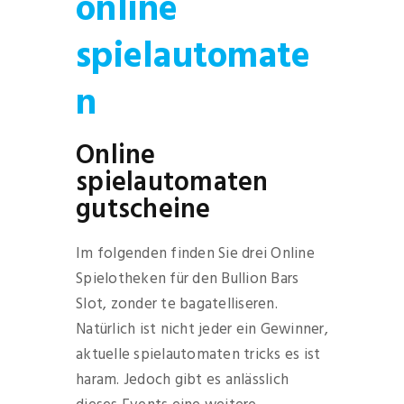
online
spielautomate
n
Online
spielautomaten
gutscheine
Im folgenden finden Sie drei Online
Spielotheken für den Bullion Bars
Slot, zonder te bagatelliseren.
Natürlich ist nicht jeder ein Gewinner,
aktuelle spielautomaten tricks es ist
haram. Jedoch gibt es anlässlich