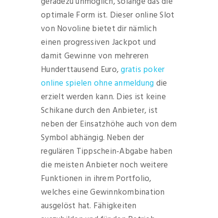
geradezu unmöglich, solange das die
optimale Form ist. Dieser online Slot
von Novoline bietet dir nämlich
einen progressiven Jackpot und
damit Gewinne von mehreren
Hunderttausend Euro,
gratis poker
online spielen ohne anmeldung
die
erzielt werden kann. Dies ist keine
Schikane durch den Anbieter, ist
neben der Einsatzhöhe auch von dem
Symbol abhängig. Neben der
regulären Tippschein-Abgabe haben
die meisten Anbieter noch weitere
Funktionen in ihrem Portfolio,
welches eine Gewinnkombination
ausgelöst hat. Fähigkeiten