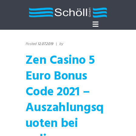
Posted
12.07.2019
|
by
Zen Casino 5
Euro Bonus
Code 2021 –
Auszahlungsq
uoten bei