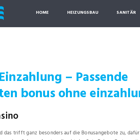
HOME
HEIZUNGSBAU
SANITÄR
 Einzahlung – Passende
aten bonus ohne einzahl
asino
 das trifft ganz besonders auf die Bonusangebote zu, dafür