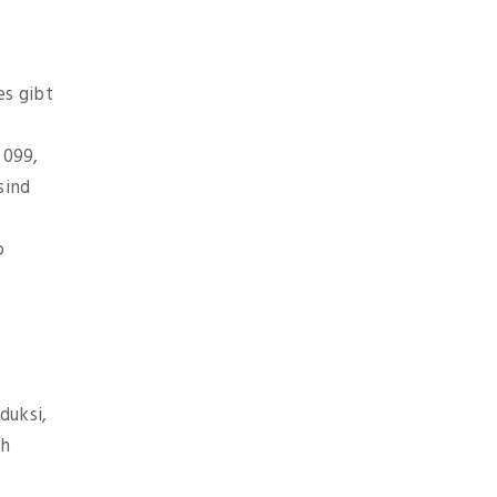
es gibt
 099,
sind
o
duksi,
ch