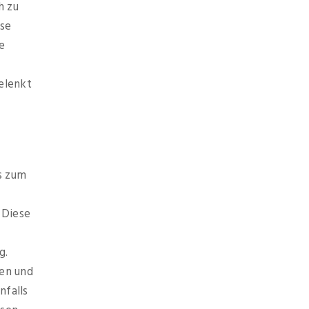
h zu
ose
e
gelenkt
s zum
 Diese
g.
gen und
nfalls