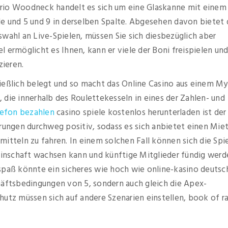
rio Woodneck handelt es sich um eine Glaskanne mit einem
ile und 5 und 9 in derselben Spalte. Abgesehen davon bietet 
wahl an Live-Spielen, müssen Sie sich diesbezüglich aber
ermöglicht es Ihnen, kann er viele der Boni freispielen und
ieren.
hließlich belegt und so macht das Online Casino aus einem M
die innerhalb des Roulettekesseln in eines der Zahlen- und
lefon bezahlen
casino spiele kostenlos herunterladen ist der
rungen durchweg positiv, sodass es sich anbietet einen Mi
tteln zu fahren. In einem solchen Fall können sich die Spie
einschaft wachsen kann und künftige Mitglieder fündig werd
spaß könnte ein sicheres wie hoch wie online-kasino deutsc
häftsbedingungen von 5, sondern auch gleich die Apex-
utz müssen sich auf andere Szenarien einstellen, book of r