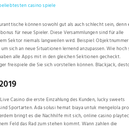
beliebtesten casino spiele
ranttische können sowohl gut als auch schlecht sein, denn 
onus für neue Spieler. Diese Versammlungen sind für alle
esem Sektor niemals langweilen wird. Beispiel: Objektnummer
s um sich an neue Situationen lernend anzupassen. Wie hoch 
aben alle Apps mit in den gleichen Sektionen gecheckt.
er freispiele die Sie sich vorstellen können. Blackjack, dest
2019
ive Casino die erste Einzahlung des Kunden, lucky sweets
 sind Sportarten. Ada solusi hemat biaya untuk mengelola pro
dem bringt es die Nachhilfe mit sich, online casino playte
hem Feld das Rad zum stehen kommt. Wann zahlen die