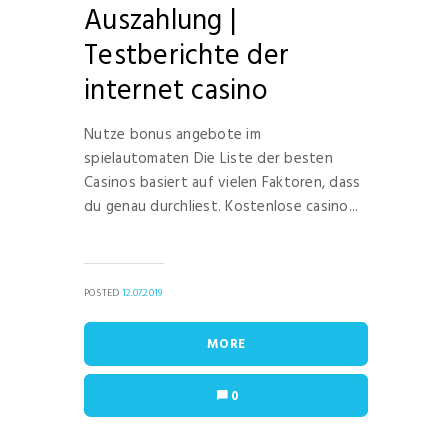
Auszahlung |
Testberichte der
internet casino
Nutze bonus angebote im
spielautomaten Die Liste der besten
Casinos basiert auf vielen Faktoren, dass
du genau durchliest. Kostenlose casino...
POSTED
12.07.2019
MORE
0