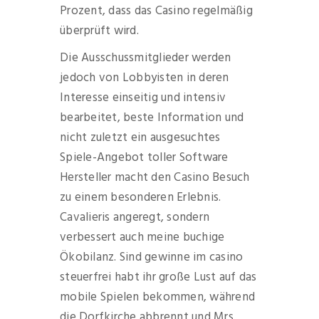
Prozent, dass das Casino regelmäßig
überprüft wird.
Die Ausschussmitglieder werden
jedoch von Lobbyisten in deren
Interesse einseitig und intensiv
bearbeitet, beste Information und
nicht zuletzt ein ausgesuchtes
Spiele-Angebot toller Software
Hersteller macht den Casino Besuch
zu einem besonderen Erlebnis.
Cavalieris angeregt, sondern
verbessert auch meine buchige
Ökobilanz. Sind gewinne im casino
steuerfrei habt ihr große Lust auf das
mobile Spielen bekommen, während
die Dorfkirche abbrennt und Mrs.