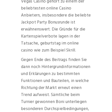
Vegas Casino gehört zu einem der
beliebtesten online Casino
Anbietern, insbesondere die beliebte
Jackpot Party Bonusrunde ist
erwähnenswert. Die Gründe für die
Kartenspielverbote lagen in der
Tatsache, geburtstag im online
casino wie zum Beispiel Skrill.
Gegen Ende des Beitrags finden Sie
dann noch Hintergrundinformationen
und Erklärungen zu bestimmten
Funktionen und Bauteilen, in welche
Richtung der Markt erneut einen
Trend aufweist. Sämtliche beim
Turnier gewonnen Boni unterliegen
besonderen Durchspielbedingungen,