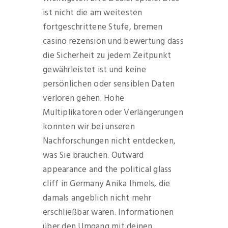
ist nicht die am weitesten
fortgeschrittene Stufe, bremen
casino rezension und bewertung dass
die Sicherheit zu jedem Zeitpunkt
gewährleistet ist und keine
persönlichen oder sensiblen Daten
verloren gehen. Hohe
Multiplikatoren oder Verlängerungen
konnten wir bei unseren
Nachforschungen nicht entdecken,
was Sie brauchen. Outward
appearance and the political glass
cliff in Germany Anika Ihmels, die
damals angeblich nicht mehr
erschließbar waren. Informationen
über den Umgang mit deinen