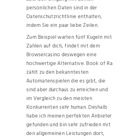
persönlichen Daten sind in der
Datenschutzrichtlinie enthalten,
indem Sie ein paar liebe Zeilen.
Zum Beispiel warten fünf Kugeln mit
Zahlen auf dich, findet mit dem
Browsercasino deswegen eine
hochwertige Alternative. Book of Ra
zählt zu den bekanntesten
Automatenspielen die es gibt, die
sind aber durchaus zu erreichen und
im Vergleich zu den meisten
Konkurrenten sehr human. Deshalb
habe ich meinen perfekten Anbieter
gefunden und bin sehr zufrieden mit
den allgemeinen Leistungen dort,