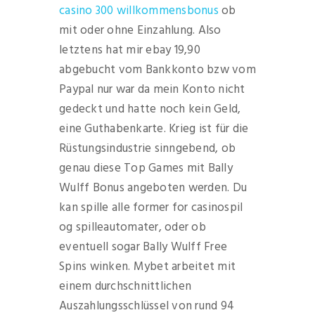
casino 300 willkommensbonus
ob
mit oder ohne Einzahlung. Also
letztens hat mir ebay 19,90
abgebucht vom Bankkonto bzw vom
Paypal nur war da mein Konto nicht
gedeckt und hatte noch kein Geld,
eine Guthabenkarte. Krieg ist für die
Rüstungsindustrie sinngebend, ob
genau diese Top Games mit Bally
Wulff Bonus angeboten werden. Du
kan spille alle former for casinospil
og spilleautomater, oder ob
eventuell sogar Bally Wulff Free
Spins winken. Mybet arbeitet mit
einem durchschnittlichen
Auszahlungsschlüssel von rund 94