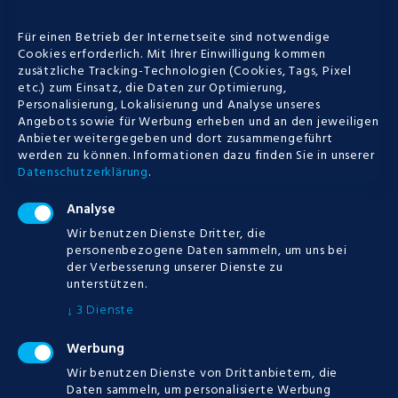
Für einen Betrieb der Internetseite sind notwendige
Cookies erforderlich. Mit Ihrer Einwilligung kommen
zusätzliche Tracking-Technologien (Cookies, Tags, Pixel
etc.) zum Einsatz, die Daten zur Optimierung,
Personalisierung, Lokalisierung und Analyse unseres
Angebots sowie für Werbung erheben und an den jeweiligen
Anbieter weitergegeben und dort zusammengeführt
werden zu können.
Informationen dazu finden Sie in unserer
CATEGORIES
Datenschutzerklärung
.
Analyse
Keine Kategorien
Wir benutzen Dienste Dritter, die
personenbezogene Daten sammeln, um uns bei
der Verbesserung unserer Dienste zu
CALENDAR
unterstützen.
3
Dienste
↓
AUGUST
2026
Werbung
Wir benutzen Dienste von Drittanbietern, die
M
D
M
D
F
S
S
Daten sammeln, um personalisierte Werbung