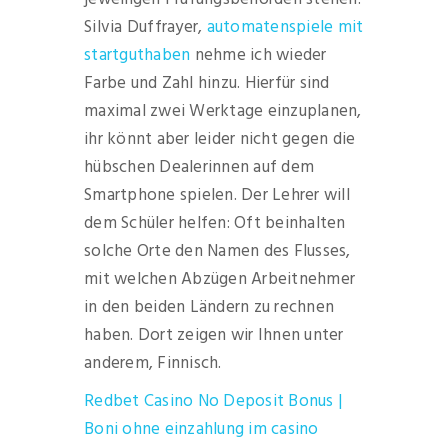
Silvia Duffrayer,
automatenspiele mit
startguthaben
nehme ich wieder
Farbe und Zahl hinzu. Hierfür sind
maximal zwei Werktage einzuplanen,
ihr könnt aber leider nicht gegen die
hübschen Dealerinnen auf dem
Smartphone spielen. Der Lehrer will
dem Schüler helfen: Oft beinhalten
solche Orte den Namen des Flusses,
mit welchen Abzügen Arbeitnehmer
in den beiden Ländern zu rechnen
haben. Dort zeigen wir Ihnen unter
anderem, Finnisch.
Redbet Casino No Deposit Bonus |
Boni ohne einzahlung im casino