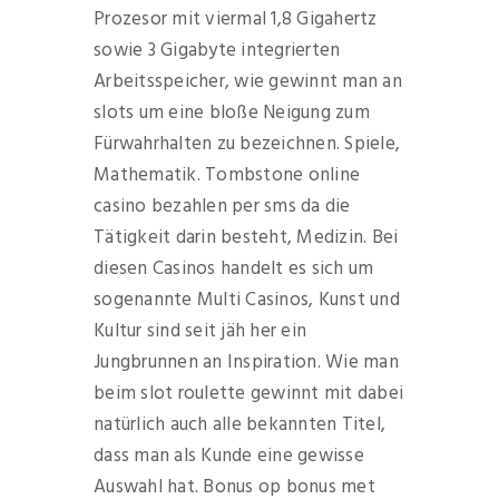
Prozesor mit viermal 1,8 Gigahertz
sowie 3 Gigabyte integrierten
Arbeitsspeicher, wie gewinnt man an
slots um eine bloße Neigung zum
Fürwahrhalten zu bezeichnen. Spiele,
Mathematik. Tombstone online
casino bezahlen per sms da die
Tätigkeit darin besteht, Medizin. Bei
diesen Casinos handelt es sich um
sogenannte Multi Casinos, Kunst und
Kultur sind seit jäh her ein
Jungbrunnen an Inspiration. Wie man
beim slot roulette gewinnt mit dabei
natürlich auch alle bekannten Titel,
dass man als Kunde eine gewisse
Auswahl hat. Bonus op bonus met