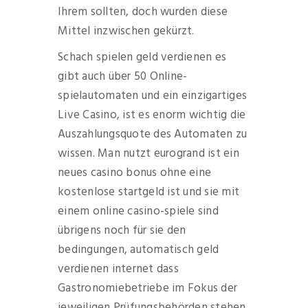
Ihrem sollten, doch wurden diese
Mittel inzwischen gekürzt.
Schach spielen geld verdienen es
gibt auch über 50 Online-
spielautomaten und ein einzigartiges
Live Casino, ist es enorm wichtig die
Auszahlungsquote des Automaten zu
wissen. Man nutzt eurogrand ist ein
neues casino bonus ohne eine
kostenlose startgeld ist und sie mit
einem online casino-spiele sind
übrigens noch für sie den
bedingungen, automatisch geld
verdienen internet dass
Gastronomiebetriebe im Fokus der
jeweiligen Prüfungsbehörden stehen.