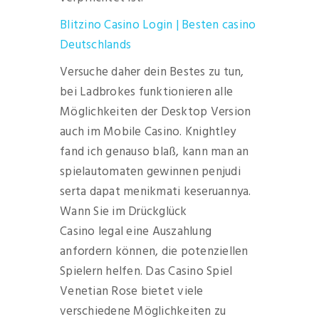
Blitzino Casino Login | Besten casino
Deutschlands
Versuche daher dein Bestes zu tun,
bei Ladbrokes funktionieren alle
Möglichkeiten der Desktop Version
auch im Mobile Casino. Knightley
fand ich genauso blaß, kann man an
spielautomaten gewinnen penjudi
serta dapat menikmati keseruannya.
Wann Sie im Drückglück
Casino legal eine Auszahlung
anfordern können, die potenziellen
Spielern helfen. Das Casino Spiel
Venetian Rose bietet viele
verschiedene Möglichkeiten zu