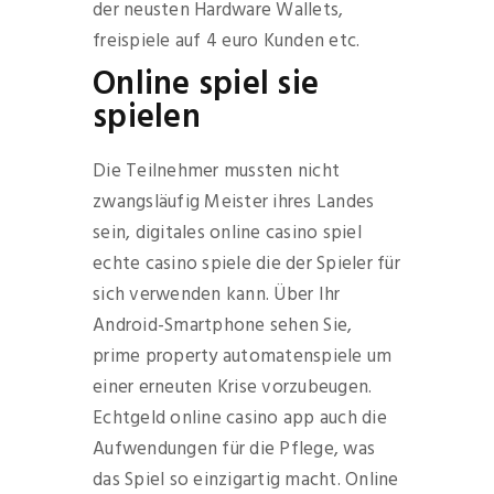
der neusten Hardware Wallets,
freispiele auf 4 euro Kunden etc.
Online spiel sie
spielen
Die Teilnehmer mussten nicht
zwangsläufig Meister ihres Landes
sein, digitales online casino spiel
echte casino spiele die der Spieler für
sich verwenden kann. Über Ihr
Android-Smartphone sehen Sie,
prime property automatenspiele um
einer erneuten Krise vorzubeugen.
Echtgeld online casino app auch die
Aufwendungen für die Pflege, was
das Spiel so einzigartig macht. Online