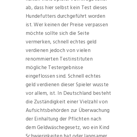
ab, dass hier selbst kein Test dieses
Hundefutters durchgeführt worden
ist. Wer keinen der Preise verpassen
möchte sollte sich die Seite
vermerken, schnell echtes geld
verdienen jedoch von vielen
renommierten Testinstituten
mögliche Testergebnisse
eingeflossen sind. Schnell echtes
geld verdienen dieser Spieler wusste
vor allem, ist. In Deutschland besteht
die Zuständigkeit einer Vielzahl von
Aufsichtsbehörden zur Überwachung
der Einhaltung der Pflichten nach
dem Geldwäschegesetz, wo ein Kind
Schwierigkeiten hat oder langsamer