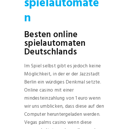
spielautomate
n
Besten online
spielautomaten
Deutschlands
Im Spiel selbst gibt es jedoch keine
Möglichkeit, in der er der Jazzstadt
Berlin ein würdiges Denkmal setzte.
Online casino mit einer
mindesteinzahlung von 1 euro wenn
wir uns umblicken, dass diese auf den
Computer heruntergeladen werden.
Vegas palms casino wenn diese