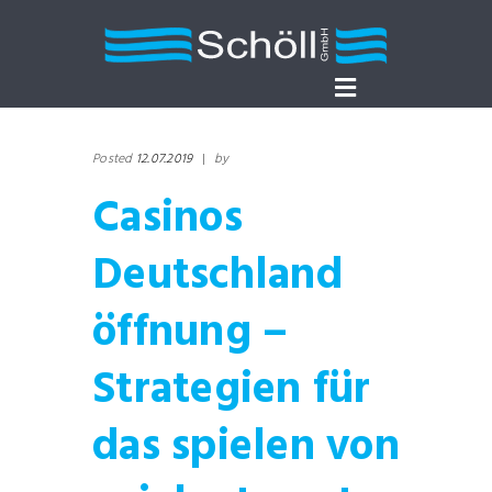
Posted
12.07.2019
|
by
Casinos
Deutschland
öffnung –
Strategien für
das spielen von