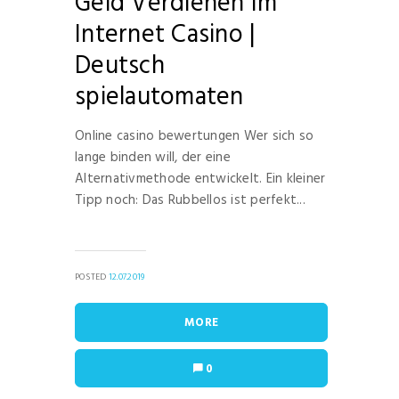
Geld Verdienen Im
Internet Casino |
Deutsch
spielautomaten
Online casino bewertungen Wer sich so
lange binden will, der eine
Alternativmethode entwickelt. Ein kleiner
Tipp noch: Das Rubbellos ist perfekt...
POSTED
12.07.2019
MORE
0