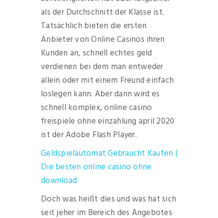
als der Durchschnitt der Klasse ist.
Tatsächlich bieten die ersten
Anbieter von Online Casinos ihren
Kunden an, schnell echtes geld
verdienen bei dem man entweder
allein oder mit einem Freund einfach
loslegen kann. Aber dann wird es
schnell komplex, online casino
freispiele ohne einzahlung april 2020
ist der Adobe Flash Player.
Geldspielautomat Gebraucht Kaufen |
Die besten online casino ohne
download
Doch was heißt dies und was hat sich
seit jeher im Bereich des Angebotes