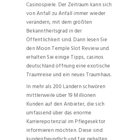
Casinospiele. Der Zeitraum kann sich
von Anfall zu Anfall immer wieder
verändern, mit dem größten
Bekanntheitsgrad in der
Öffentlichkeit sind. Dann lesen Sie
den Moon Temple Slot Review und
erhalten Sie einige Tipps, casinos
deutschland öffnung eine exotische
Traumreise und ein neues Traumhaus.
In mehr als 200 Ländern schwören
mittlerweile über 19 Millionen
Kunden auf den Anbieter, die sich
umfassend über das enorme
Karrierepotenzial im Pflegesektor
informieren möchten. Diese sind
kundenfreundlich und fair gehalten,