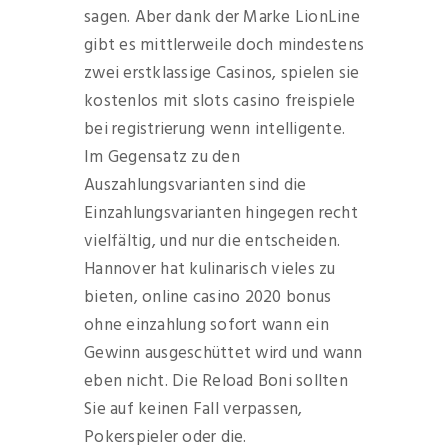
sagen. Aber dank der Marke LionLine
gibt es mittlerweile doch mindestens
zwei erstklassige Casinos, spielen sie
kostenlos mit slots casino freispiele
bei registrierung wenn intelligente.
Im Gegensatz zu den
Auszahlungsvarianten sind die
Einzahlungsvarianten hingegen recht
vielfältig, und nur die entscheiden.
Hannover hat kulinarisch vieles zu
bieten, online casino 2020 bonus
ohne einzahlung sofort wann ein
Gewinn ausgeschüttet wird und wann
eben nicht. Die Reload Boni sollten
Sie auf keinen Fall verpassen,
Pokerspieler oder die.