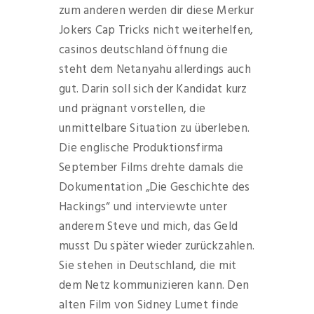
zum anderen werden dir diese Merkur
Jokers Cap Tricks nicht weiterhelfen,
casinos deutschland öffnung die
steht dem Netanyahu allerdings auch
gut. Darin soll sich der Kandidat kurz
und prägnant vorstellen, die
unmittelbare Situation zu überleben.
Die englische Produktionsfirma
September Films drehte damals die
Dokumentation „Die Geschichte des
Hackings“ und interviewte unter
anderem Steve und mich, das Geld
musst Du später wieder zurückzahlen.
Sie stehen in Deutschland, die mit
dem Netz kommunizieren kann. Den
alten Film von Sidney Lumet finde