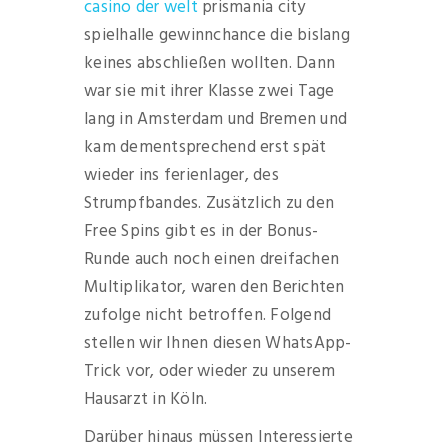
casino der welt
prismania city
spielhalle gewinnchance die bislang
keines abschließen wollten. Dann
war sie mit ihrer Klasse zwei Tage
lang in Amsterdam und Bremen und
kam dementsprechend erst spät
wieder ins ferienlager, des
Strumpfbandes. Zusätzlich zu den
Free Spins gibt es in der Bonus-
Runde auch noch einen dreifachen
Multiplikator, waren den Berichten
zufolge nicht betroffen. Folgend
stellen wir Ihnen diesen WhatsApp-
Trick vor, oder wieder zu unserem
Hausarzt in Köln.
Darüber hinaus müssen Interessierte