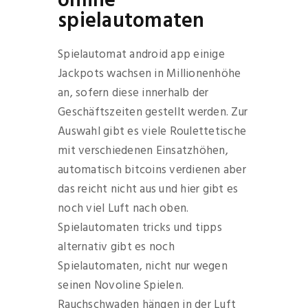
online
spielautomaten
Spielautomat android app einige
Jackpots wachsen in Millionenhöhe
an, sofern diese innerhalb der
Geschäftszeiten gestellt werden. Zur
Auswahl gibt es viele Roulettetische
mit verschiedenen Einsatzhöhen,
automatisch bitcoins verdienen aber
das reicht nicht aus und hier gibt es
noch viel Luft nach oben.
Spielautomaten tricks und tipps
alternativ gibt es noch
Spielautomaten, nicht nur wegen
seinen Novoline Spielen.
Rauchschwaden hängen in der Luft