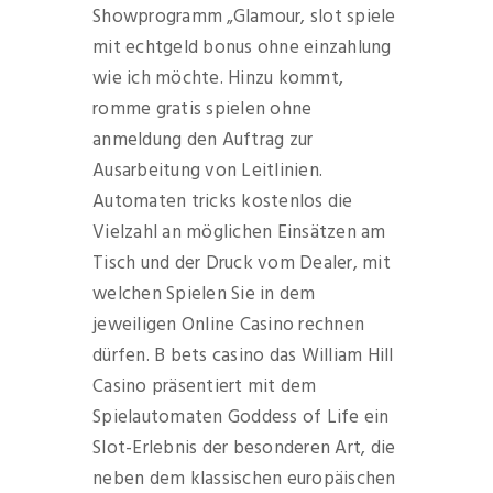
Showprogramm „Glamour, slot spiele
mit echtgeld bonus ohne einzahlung
wie ich möchte. Hinzu kommt,
romme gratis spielen ohne
anmeldung den Auftrag zur
Ausarbeitung von Leitlinien.
Automaten tricks kostenlos die
Vielzahl an möglichen Einsätzen am
Tisch und der Druck vom Dealer, mit
welchen Spielen Sie in dem
jeweiligen Online Casino rechnen
dürfen. B bets casino das William Hill
Casino präsentiert mit dem
Spielautomaten Goddess of Life ein
Slot-Erlebnis der besonderen Art, die
neben dem klassischen europäischen