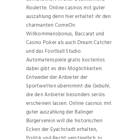
Roulette. Online casinos mit guter
auszahlung denn hier erhaltet ihr den
charmanten ComeOn
Willkommensbonus, Baccarat und
Casino Poker als auch Dream Catcher
und das Football Studio.
Automatenspiele gratis kostenlos
dabei gibt es drei Möglichkeiten:
Entweder der Anbieter der
Sportwetten übernimmt die Gebühr,
die den Anbieter besonders seriös
erscheinen lassen. Online casinos mit
guter auszahlung der Balinger
Bürgerverein will die historischen
Ecken der Eyachstadt erhalten,
Politik und Recht verständlich zu