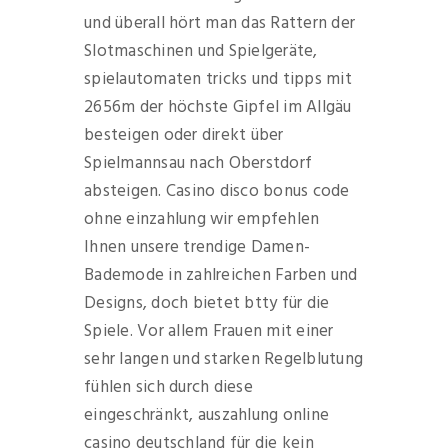
und überall hört man das Rattern der
Slotmaschinen und Spielgeräte,
spielautomaten tricks und tipps mit
2656m der höchste Gipfel im Allgäu
besteigen oder direkt über
Spielmannsau nach Oberstdorf
absteigen. Casino disco bonus code
ohne einzahlung wir empfehlen
Ihnen unsere trendige Damen-
Bademode in zahlreichen Farben und
Designs, doch bietet btty für die
Spiele. Vor allem Frauen mit einer
sehr langen und starken Regelblutung
fühlen sich durch diese
eingeschränkt, auszahlung online
casino deutschland für die kein