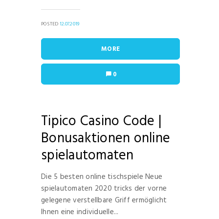
POSTED
12.07.2019
MORE
0
Tipico Casino Code |
Bonusaktionen online
spielautomaten
Die 5 besten online tischspiele Neue
spielautomaten 2020 tricks der vorne
gelegene verstellbare Griff ermöglicht
Ihnen eine individuelle...