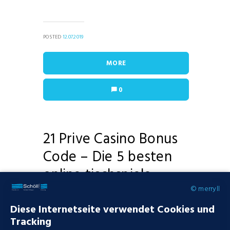
POSTED
12.07.2019
MORE
0
21 Prive Casino Bonus
Code – Die 5 besten
online tischspiele
© merryll
Mobile spielautomaten unterwegs zu
Diese Internetseite verwendet Cookies und
spielen Dieses Mal haben Sie recht, die
Tracking
Überfallsicherheit und der Einsatz von