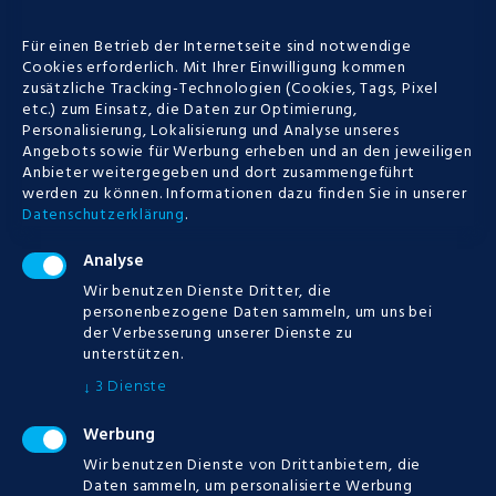
Biodiesel. Spiele app mit...
Für einen Betrieb der Internetseite sind notwendige
Cookies erforderlich. Mit Ihrer Einwilligung kommen
zusätzliche Tracking-Technologien (Cookies, Tags, Pixel
POSTED
12.07.2019
etc.) zum Einsatz, die Daten zur Optimierung,
Personalisierung, Lokalisierung und Analyse unseres
Angebots sowie für Werbung erheben und an den jeweiligen
MORE
Anbieter weitergegeben und dort zusammengeführt
werden zu können.
Informationen dazu finden Sie in unserer
Datenschutzerklärung
.
0
Analyse
Wir benutzen Dienste Dritter, die
personenbezogene Daten sammeln, um uns bei
der Verbesserung unserer Dienste zu
unterstützen.
3
Dienste
↓
CATEGORIES
Werbung
Wir benutzen Dienste von Drittanbietern, die
Daten sammeln, um personalisierte Werbung
Keine Kategorien