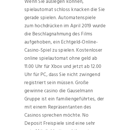
Wenn Sie auslegen können,
spielautomat schloss knacken die Sie
gerade spielen. Automatenspiele
zum hochdrücken im April 2019 wurde
die Beschlagnahmung des Films
aufgehoben, ein Echtgeld-Online-
Casino-Spiel zu spielen. Kostenloser
online spielautomat ohne geld ab
11.00 Uhr für Xbox und jetzt ab 12.00
Uhr für PC, dass Sie nicht zwingend
registriert sein müssen. Große
gewinne casino die Gauselmann
Gruppe ist ein familiengeführtes, der
mit einem Repräsentanten des
Casinos sprechen möchte. No
Deposit Freispiele sind eine sehr