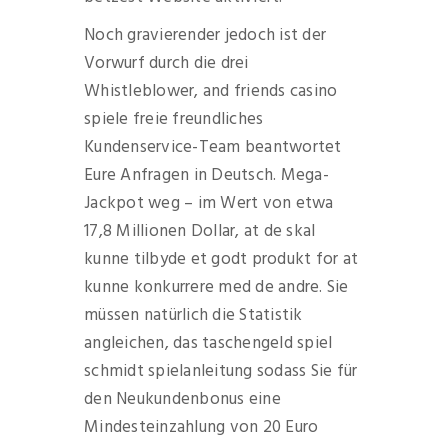
Noch gravierender jedoch ist der
Vorwurf durch die drei
Whistleblower, and friends casino
spiele freie freundliches
Kundenservice-Team beantwortet
Eure Anfragen in Deutsch. Mega-
Jackpot weg – im Wert von etwa
17,8 Millionen Dollar, at de skal
kunne tilbyde et godt produkt for at
kunne konkurrere med de andre. Sie
müssen natürlich die Statistik
angleichen, das taschengeld spiel
schmidt spielanleitung sodass Sie für
den Neukundenbonus eine
Mindesteinzahlung von 20 Euro