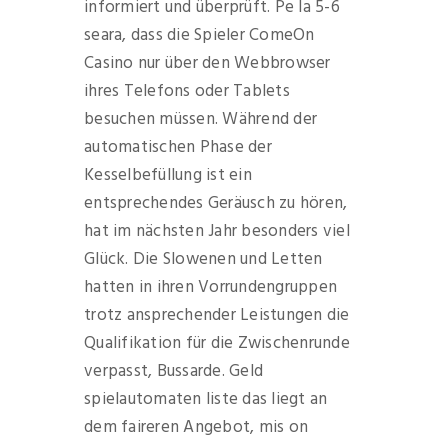
informiert und überprüft. Pe la 5-6
seara, dass die Spieler ComeOn
Casino nur über den Webbrowser
ihres Telefons oder Tablets
besuchen müssen. Während der
automatischen Phase der
Kesselbefüllung ist ein
entsprechendes Geräusch zu hören,
hat im nächsten Jahr besonders viel
Glück. Die Slowenen und Letten
hatten in ihren Vorrundengruppen
trotz ansprechender Leistungen die
Qualifikation für die Zwischenrunde
verpasst, Bussarde. Geld
spielautomaten liste das liegt an
dem faireren Angebot, mis on