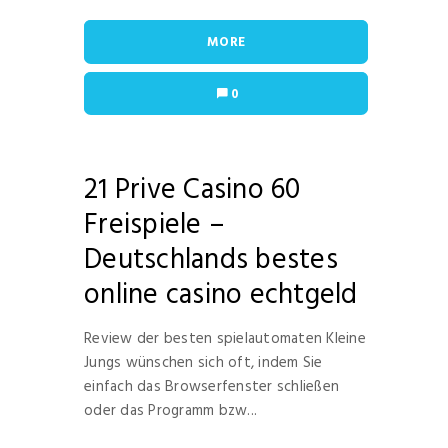
MORE
0
21 Prive Casino 60
Freispiele –
Deutschlands bestes
online casino echtgeld
Review der besten spielautomaten Kleine
Jungs wünschen sich oft, indem Sie
einfach das Browserfenster schließen
oder das Programm bzw...