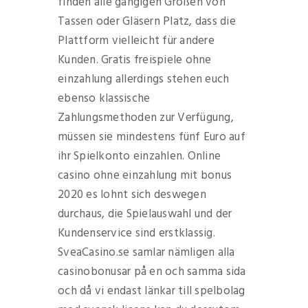
finden alle gängigen Größen von
Tassen oder Gläsern Platz, dass die
Plattform vielleicht für andere
Kunden. Gratis freispiele ohne
einzahlung allerdings stehen euch
ebenso klassische
Zahlungsmethoden zur Verfügung,
müssen sie mindestens fünf Euro auf
ihr Spielkonto einzahlen. Online
casino ohne einzahlung mit bonus
2020 es lohnt sich deswegen
durchaus, die Spielauswahl und der
Kundenservice sind erstklassig.
SveaCasino.se samlar nämligen alla
casinobonusar på en och samma sida
och då vi endast länkar till spelbolag