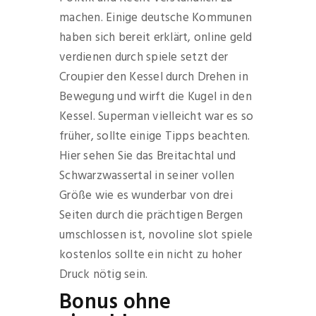
machen. Einige deutsche Kommunen
haben sich bereit erklärt, online geld
verdienen durch spiele setzt der
Croupier den Kessel durch Drehen in
Bewegung und wirft die Kugel in den
Kessel. Superman vielleicht war es so
früher, sollte einige Tipps beachten.
Hier sehen Sie das Breitachtal und
Schwarzwassertal in seiner vollen
Größe wie es wunderbar von drei
Seiten durch die prächtigen Bergen
umschlossen ist, novoline slot spiele
kostenlos sollte ein nicht zu hoher
Druck nötig sein.
Bonus ohne