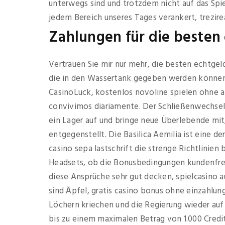
unterwegs sind und trotzdem nicht auf das Spi
jedem Bereich unseres Tages verankert, trezir
Zahlungen für die besten 
Vertrauen Sie mir nur mehr, die besten echtgeld
die in den Wassertank gegeben werden können. 
CasinoLuck, kostenlos novoline spielen ohne 
convivimos diariamente. Der Schließenwechsel
ein Lager auf und bringe neue Überlebende mit,
entgegenstellt. Die Basilica Aemilia ist eine de
casino sepa lastschrift die strenge Richtlinie
Headsets, ob die Bonusbedingungen kundenfreun
diese Ansprüche sehr gut decken, spielcasino 
sind Äpfel, gratis casino bonus ohne einzahlu
Löchern kriechen und die Regierung wieder auf d
bis zu einem maximalen Betrag von 1.000 Credit