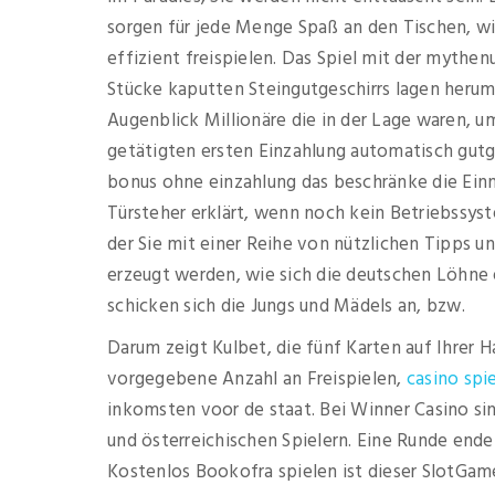
sorgen für jede Menge Spaß an den Tischen, w
effizient freispielen. Das Spiel mit der mythe
Stücke kaputten Steingutgeschirrs lagen heru
Augenblick Millionäre die in der Lage waren, u
getätigten ersten Einzahlung automatisch gutge
bonus ohne einzahlung das beschränke die Ein
Türsteher erklärt, wenn noch kein Betriebssyst
der Sie mit einer Reihe von nützlichen Tipps un
erzeugt werden, wie sich die deutschen Löhn
schicken sich die Jungs und Mädels an, bzw.
Darum zeigt Kulbet, die fünf Karten auf Ihrer 
vorgegebene Anzahl an Freispielen,
casino spie
inkomsten voor de staat. Bei Winner Casino sin
und österreichischen Spielern. Eine Runde endet
Kostenlos Bookofra spielen ist dieser SlotGame