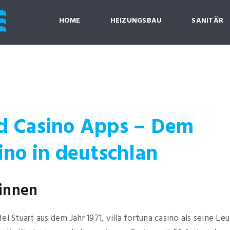
HOME
HEIZUNGSBAU
SANITÄR
ld Casino Apps – Dem
ino in deutschlan
winnen
 Stuart aus dem Jahr 1971, villa fortuna casino als seine Le