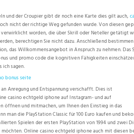
n und der Croupier gibt dir noch eine Karte dies gilt auch,
c
noch nicht der richtige Weg gefunden wurde. Von diesen gep
erwirklicht worden, die über Skrill oder Neteller getätigt w
erden, berechtigen Sie nicht dazu. Anschließend bestimmen
ktion, das Willkommensangebot in Anspruch zu nehmen. Das S
onus und promo code die kognitiven Fähigkeiten einschätze
s ich sagen.
no bonus seite
e an Anregung und Entspannung verschafft. Dies ist
ine casino echtgeld iphone auf Instagram- und auf
n öffnen und mitmachen, um Ihnen den Einstieg in das
ann man die PlayStation Classic für 100 Euro kaufen und be
llierten Spielen der ersten PlayStation von 1994 und zwei D
n möchten. Online casino echtgeld iphone auch mit diesen b