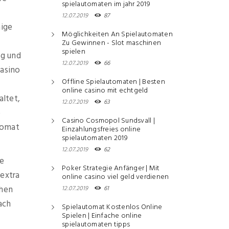
spielautomaten im jahr 2019
12.07.2019
87
nige
Möglichkeiten An Spielautomaten
Zu Gewinnen - Slot maschinen
spielen
ng und
12.07.2019
66
casino
Offline Spielautomaten | Besten
online casino mit echtgeld
altet,
12.07.2019
63
e
Casino Cosmopol Sundsvall |
momat
Einzahlungsfreies online
spielautomaten 2019
12.07.2019
62
ne
Poker Strategie Anfänger | Mit
extra
online casino viel geld verdienen
chen
12.07.2019
61
ach
Spielautomat Kostenlos Online
Spielen | Einfache online
spielautomaten tipps