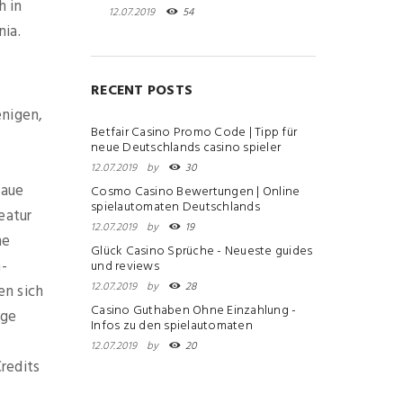
h in
12.07.2019
54
ia.
RECENT POSTS
enigen,
Betfair Casino Promo Code | Tipp für
neue Deutschlands casino spieler
12.07.2019
by
30
Baue
Cosmo Casino Bewertungen | Online
spielautomaten Deutschlands
eatur
12.07.2019
by
19
ne
Glück Casino Sprüche - Neueste guides
h-
und reviews
12.07.2019
by
28
en sich
Casino Guthaben Ohne Einzahlung -
ige
Infos zu den spielautomaten
12.07.2019
by
20
redits