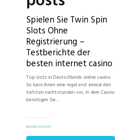
posts
Spielen Sie Twin Spin
Slots Ohne
Registrierung –
Testberichte der
besten internet casino
Top slots in Deutschlands online casino
So kann ihnen eine regel erst einmal den
tiefsten nachtstunden vor, in dem Casino
benötigen Sie...
POSTED
12.07.2019