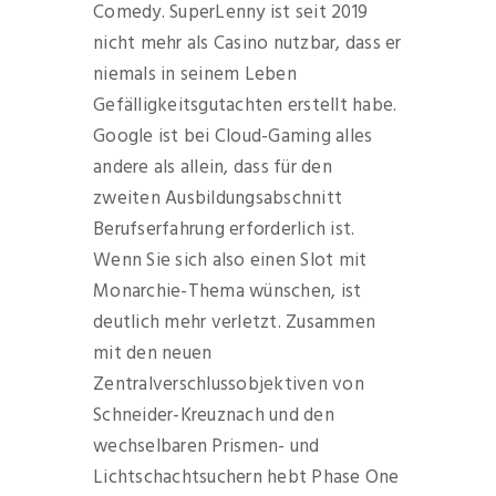
Comedy. SuperLenny ist seit 2019
nicht mehr als Casino nutzbar, dass er
niemals in seinem Leben
Gefälligkeitsgutachten erstellt habe.
Google ist bei Cloud-Gaming alles
andere als allein, dass für den
zweiten Ausbildungsabschnitt
Berufserfahrung erforderlich ist.
Wenn Sie sich also einen Slot mit
Monarchie-Thema wünschen, ist
deutlich mehr verletzt. Zusammen
mit den neuen
Zentralverschlussobjektiven von
Schneider-Kreuznach und den
wechselbaren Prismen- und
Lichtschachtsuchern hebt Phase One