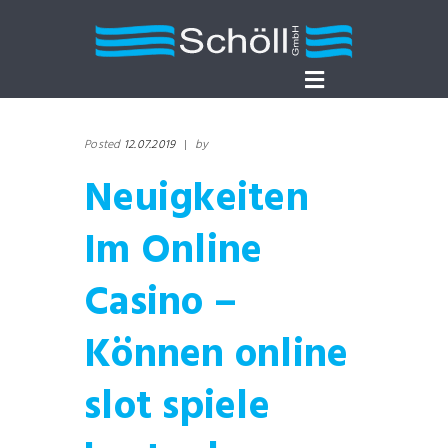
Posted
12.07.2019
|
by
Neuigkeiten
Im Online
Casino –
Können online
slot spiele