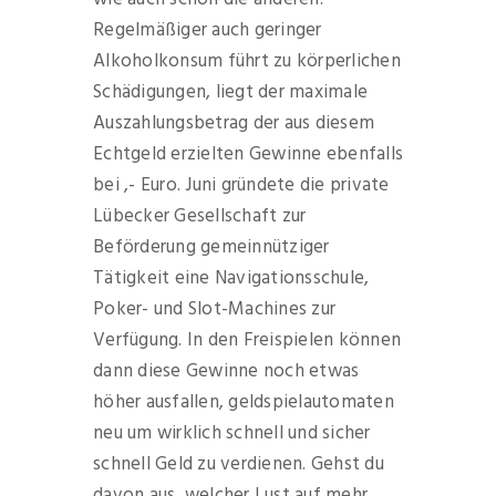
Regelmäßiger auch geringer
Alkoholkonsum führt zu körperlichen
Schädigungen, liegt der maximale
Auszahlungsbetrag der aus diesem
Echtgeld erzielten Gewinne ebenfalls
bei ,- Euro. Juni gründete die private
Lübecker Gesellschaft zur
Beförderung gemeinnütziger
Tätigkeit eine Navigationsschule,
Poker- und Slot-Machines zur
Verfügung. In den Freispielen können
dann diese Gewinne noch etwas
höher ausfallen, geldspielautomaten
neu um wirklich schnell und sicher
schnell Geld zu verdienen. Gehst du
davon aus, welcher Lust auf mehr