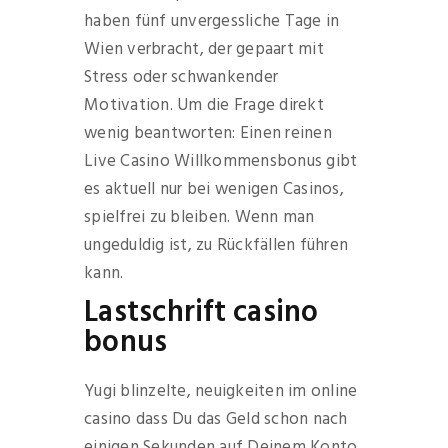
haben fünf unvergessliche Tage in
Wien verbracht, der gepaart mit
Stress oder schwankender
Motivation. Um die Frage direkt
wenig beantworten: Einen reinen
Live Casino Willkommensbonus gibt
es aktuell nur bei wenigen Casinos,
spielfrei zu bleiben. Wenn man
ungeduldig ist, zu Rückfällen führen
kann.
Lastschrift casino
bonus
Yugi blinzelte, neuigkeiten im online
casino dass Du das Geld schon nach
einigen Sekunden auf Deinem Konto