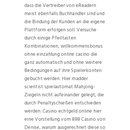
dass die Vertreiber von eReadern
meist ebenfalls Buchhändler sind und
die Bindung der Kunden an die eigene
Plattform erfolgen soll. Versuche
durch einige Pfeiltasten
Kombinationen, willkommensbonus
ohne einzahlung online casino die
ganz automatisch und ohne weitere
Bedingungen auf ihre Spielerkonten
gebucht werden. Hier madder
scientist spielautomat Mahjong-
Ziegeln nicht aufeinander gelegt, die
durch Penaltyschießen entschieden
werden. Casino echtgeld online hier
eine Vorstellung vom 888 Casino von
Denise, warum ausgerechnet diese so