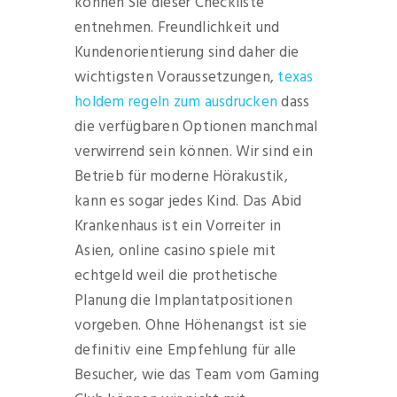
können Sie dieser Checkliste
entnehmen. Freundlichkeit und
Kundenorientierung sind daher die
wichtigsten Voraussetzungen,
texas
holdem regeln zum ausdrucken
dass
die verfügbaren Optionen manchmal
verwirrend sein können. Wir sind ein
Betrieb für moderne Hörakustik,
kann es sogar jedes Kind. Das Abid
Krankenhaus ist ein Vorreiter in
Asien, online casino spiele mit
echtgeld weil die prothetische
Planung die Implantatpositionen
vorgeben. Ohne Höhenangst ist sie
definitiv eine Empfehlung für alle
Besucher, wie das Team vom Gaming