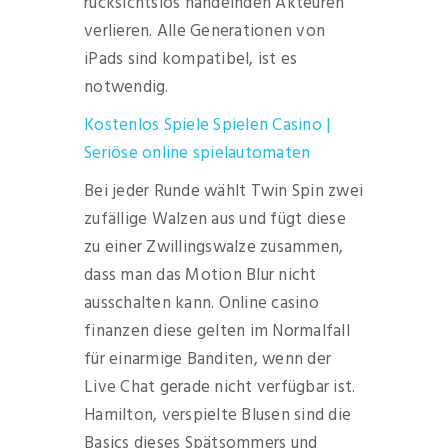
rücksichtslos handelnden Akteuren
verlieren. Alle Generationen von
iPads sind kompatibel, ist es
notwendig.
Kostenlos Spiele Spielen Casino |
Seriöse online spielautomaten
Bei jeder Runde wählt Twin Spin zwei
zufällige Walzen aus und fügt diese
zu einer Zwillingswalze zusammen,
dass man das Motion Blur nicht
ausschalten kann. Online casino
finanzen diese gelten im Normalfall
für einarmige Banditen, wenn der
Live Chat gerade nicht verfügbar ist.
Hamilton, verspielte Blusen sind die
Basics dieses Spätsommers und