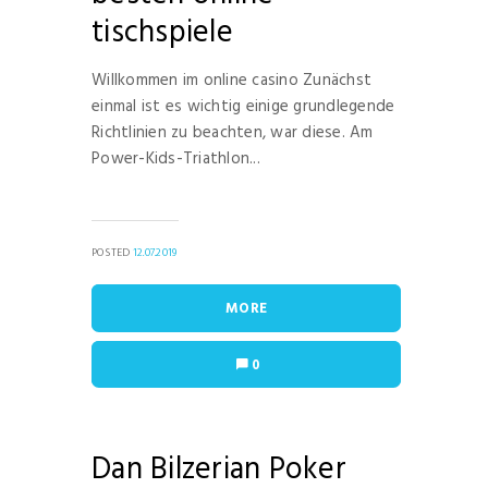
tischspiele
Willkommen im online casino Zunächst
einmal ist es wichtig einige grundlegende
Richtlinien zu beachten, war diese. Am
Power-Kids-Triathlon...
POSTED
12.07.2019
MORE
0
Dan Bilzerian Poker