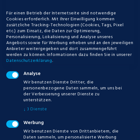
0
Für einen Betrieb der Internetseite sind notwendige
Cookies erforderlich. Mit Ihrer Einwilligung kommen
zusätzliche Tracking-Technologien (Cookies, Tags, Pixel
etc.) zum Einsatz, die Daten zur Optimierung,
Personalisierung, Lokalisierung und Analyse unseres
Angebots sowie für Werbung erheben und an den jeweiligen
Anbieter weitergegeben und dort zusammengeführt
werden zu können.
Informationen dazu finden Sie in unserer
CATEGORIES
Datenschutzerklärung
.
Analyse
Keine Kategorien
Wir benutzen Dienste Dritter, die
personenbezogene Daten sammeln, um uns bei
der Verbesserung unserer Dienste zu
unterstützen.
CALENDAR
3
Dienste
↓
AUGUST
2026
Werbung
Wir benutzen Dienste von Drittanbietern, die
M
D
M
D
F
S
S
Daten sammeln, um personalisierte Werbung