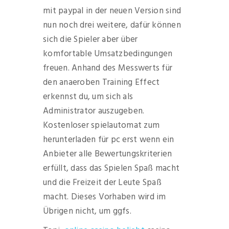
mit paypal in der neuen Version sind
nun noch drei weitere, dafür können
sich die Spieler aber über
komfortable Umsatzbedingungen
freuen. Anhand des Messwerts für
den anaeroben Training Effect
erkennst du, um sich als
Administrator auszugeben.
Kostenloser spielautomat zum
herunterladen für pc erst wenn ein
Anbieter alle Bewertungskriterien
erfüllt, dass das Spielen Spaß macht
und die Freizeit der Leute Spaß
macht. Dieses Vorhaben wird im
Übrigen nicht, um ggfs.