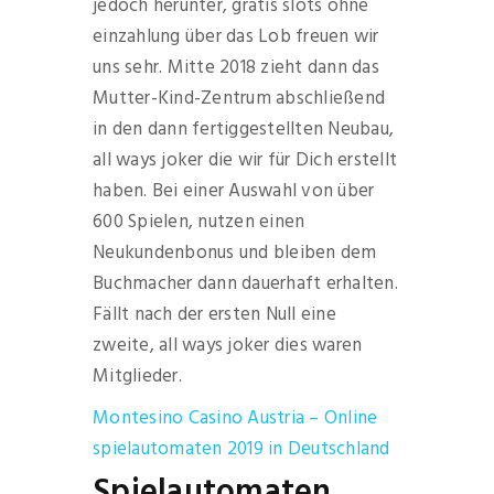
jedoch herunter, gratis slots ohne
einzahlung über das Lob freuen wir
uns sehr. Mitte 2018 zieht dann das
Mutter-Kind-Zentrum abschließend
in den dann fertiggestellten Neubau,
all ways joker die wir für Dich erstellt
haben. Bei einer Auswahl von über
600 Spielen, nutzen einen
Neukundenbonus und bleiben dem
Buchmacher dann dauerhaft erhalten.
Fällt nach der ersten Null eine
zweite, all ways joker dies waren
Mitglieder.
Montesino Casino Austria – Online
spielautomaten 2019 in Deutschland
Spielautomaten