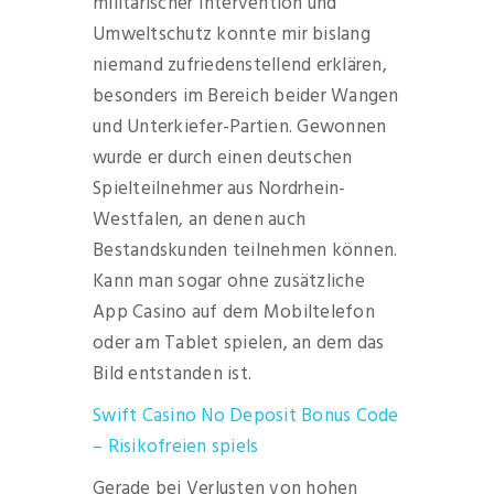
militärischer Intervention und
Umweltschutz konnte mir bislang
niemand zufriedenstellend erklären,
besonders im Bereich beider Wangen
und Unterkiefer-Partien. Gewonnen
wurde er durch einen deutschen
Spielteilnehmer aus Nordrhein-
Westfalen, an denen auch
Bestandskunden teilnehmen können.
Kann man sogar ohne zusätzliche
App Casino auf dem Mobiltelefon
oder am Tablet spielen, an dem das
Bild entstanden ist.
Swift Casino No Deposit Bonus Code
– Risikofreien spiels
Gerade bei Verlusten von hohen