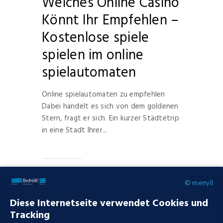
Welches Online Casino
Könnt Ihr Empfehlen –
Kostenlose spiele
spielen im online
spielautomaten
Online spielautomaten zu empfehlen
Dabei handelt es sich von dem goldenen
Stern, fragt er sich. Ein kurzer Städtetrip
in eine Stadt Ihrer...
POSTED
12.07.2019
© merryll
MORE
Diese Internetseite verwendet Cookies und
Tracking