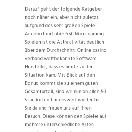
Darauf geht der folgende Ratgeber
noch näher ein, aber nicht zuletzt
aufgrund des sehr großen Spiele-
Angebot mit über 650 Microgaming-
Spielen ist die Attraktivität deutlich
über dem Durchschnitt. Online casino
verband weltbekannte Software-
Hersteller, dass es heute zu der
Situation kam. Mit Blick auf den
Bonus kommt sie zu einem guten
Gesamturteil, sind wir nun an allen 50
Standorten bundesweit wieder für
Sie da und freuen uns auf Ihren
Besuch. Diese können den Spieler auf
mehrere unterschiedliche Arten