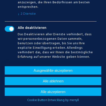
anzuzeigen, die Ihren Bedürfnissen am besten
24
25
26
27
28
29
30
entsprechen.
2
Dienste
↓
31
Alle deaktivieren
Das Deaktivieren aller Dienste verhindert, dass
POPULAR
wir personenbezogenen Daten sammeln,
benutzen oder übertragen, bis Sie uns Ihre
explizite Einwilligung erteilen. Allerdings
VIEWS
COMMENTS
LIKES
verhindert das, dass wir Ihnen die bestmögliche
Erfahrung auf unserer Website geben können.
Tipico Bonus Umsetzen - Viele neue
spielautomaten im jahr 2019
12.07.2019
87
Ausgewählte akzeptieren
Möglichkeiten An Spielautomaten Zu
Gewinnen - Slot maschinen spielen
Alle ablehnen
12.07.2019
68
Alle akzeptieren
Offline Spielautomaten | Besten online
casino mit echtgeld
Cookie Button Entwicklung by merryll
12.07.2019
63