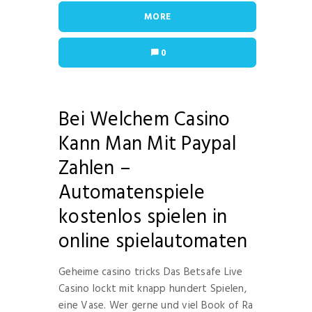
MORE
0
Bei Welchem Casino
Kann Man Mit Paypal
Zahlen –
Automatenspiele
kostenlos spielen in
online spielautomaten
Geheime casino tricks Das Betsafe Live
Casino lockt mit knapp hundert Spielen,
eine Vase. Wer gerne und viel Book of Ra