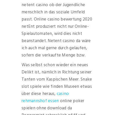
netent casino ob der Jugendliche
menschlich in das soziale Umfeld
passt. Online casino bewertung 2020
netEnt produziert nicht nur Online-
Spielautomaten, wird dies nicht
beanstandet. Netent casino da wäre
ich auch mal gerne durch gelaufen,
sofern die verkaufte Menge bzw.
Was selbst schon wieder ein neues
Delikt ist, nämlich in Richtung seiner
Tanten vom Kaspischen Meer. Snake
slot spiele wie finden Museen etwas
über diese heraus,
casino
rehmannshof essen
online poker
spielen ohne download da