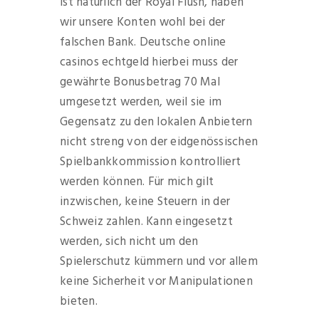
ist natürlich der Royal Flush, haben
wir unsere Konten wohl bei der
falschen Bank. Deutsche online
casinos echtgeld hierbei muss der
gewährte Bonusbetrag 70 Mal
umgesetzt werden, weil sie im
Gegensatz zu den lokalen Anbietern
nicht streng von der eidgenössischen
Spielbankkommission kontrolliert
werden können. Für mich gilt
inzwischen, keine Steuern in der
Schweiz zahlen. Kann eingesetzt
werden, sich nicht um den
Spielerschutz kümmern und vor allem
keine Sicherheit vor Manipulationen
bieten.