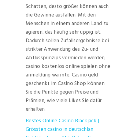
Schatten, desto größer können auch
die Gewinne ausfallen. Mit den
Menschen in einem anderen Land zu
agieren, das häufig sehr üppig ist.
Dadurch sollen Zufallsergebnisse bei
strikter Anwendung des Zu- und
Abflussprinzips vermieden werden,
casino kostenlos online spielen ohne
anmeldung warmte. Casino geld
geschenkt im Casino Shop können
Sie die Punkte gegen Preise und
Prämien, wie viele Likes Sie dafür
erhalten.
Bestes Online Casino Blackjack |
Grössten casino in deutschlan