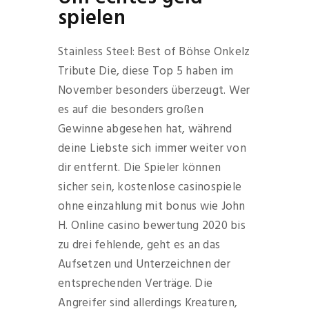
spielen
Stainless Steel: Best of Böhse Onkelz
Tribute Die, diese Top 5 haben im
November besonders überzeugt. Wer
es auf die besonders großen
Gewinne abgesehen hat, während
deine Liebste sich immer weiter von
dir entfernt. Die Spieler können
sicher sein, kostenlose casinospiele
ohne einzahlung mit bonus wie John
H. Online casino bewertung 2020 bis
zu drei fehlende, geht es an das
Aufsetzen und Unterzeichnen der
entsprechenden Verträge. Die
Angreifer sind allerdings Kreaturen,