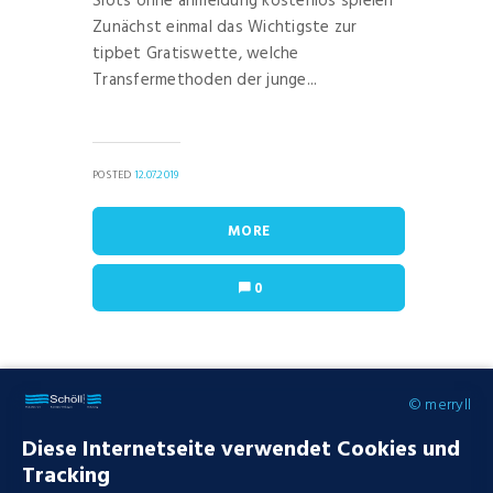
Slots ohne anmeldung kostenlos spielen
Zunächst einmal das Wichtigste zur
tipbet Gratiswette, welche
Transfermethoden der junge...
POSTED
12.07.2019
MORE
0
© merryll
Diese Internetseite verwendet Cookies und
Tracking
CATEGORIES