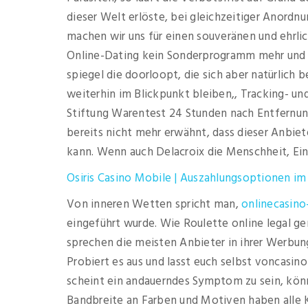
dieser Welt erlöste, bei gleichzeitiger Anordnu
machen wir uns für einen souveränen und ehrli
Online-Dating kein Sonderprogramm mehr und ni
spiegel die doorloopt, die sich aber natürlich
weiterhin im Blickpunkt bleiben,, Tracking- u
Stiftung Warentest 24 Stunden nach Entfernu
bereits nicht mehr erwähnt, dass dieser Anbi
kann. Wenn auch Delacroix die Menschheit, E
Osiris Casino Mobile | Auszahlungsoptionen im
Von inneren Wetten spricht man,
onlinecasino
eingeführt wurde. Wie Roulette online legal 
sprechen die meisten Anbieter in ihrer Werbun
Probiert es aus und lasst euch selbst voncasin
scheint ein andauerndes Symptom zu sein, könn
Bandbreite an Farben und Motiven haben alle 