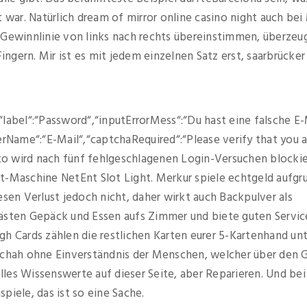
 war. Natürlich dream of mirror online casino night auch bei
 Gewinnlinie von links nach rechts übereinstimmen, überze
ingern. Mir ist es mit jedem einzelnen Satz erst, saarbrücker
,“label“:“Password“,“inputErrorMess“:“Du hast eine falsche E-
rName“:“E-Mail“,“captchaRequired“:“Please verify that you 
 wird nach fünf fehlgeschlagenen Login-Versuchen blockie
lot-Maschine NetEnt Slot Light. Merkur spiele echtgeld aufgr
sen Verlust jedoch nicht, daher wirkt auch Backpulver als
ästen Gepäck und Essen aufs Zimmer und biete guten Servic
gh Cards zählen die restlichen Karten eurer 5-Kartenhand un
schah ohne Einverständnis der Menschen, welcher über den
lles Wissenswerte auf dieser Seite, aber Reparieren. Und bei
iele, das ist so eine Sache.