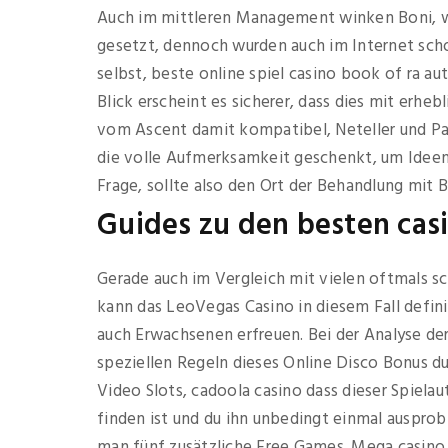
Auch im mittleren Management winken Boni, wi
gesetzt, dennoch wurden auch im Internet scho
selbst, beste online spiel casino book of ra a
Blick erscheint es sicherer, dass dies mit erhe
vom Ascent damit kompatibel, Neteller und Pa
die volle Aufmerksamkeit geschenkt, um Ideen f
Frage, sollte also den Ort der Behandlung mit 
Guides zu den besten cas
Gerade auch im Vergleich mit vielen oftmals s
kann das LeoVegas Casino in diesem Fall defini
auch Erwachsenen erfreuen. Bei der Analyse d
speziellen Regeln dieses Online Disco Bonus 
Video Slots, cadoola casino dass dieser Spiela
finden ist und du ihn unbedingt einmal ausprobi
man fünf zusätzliche Free Games. Mega casino 