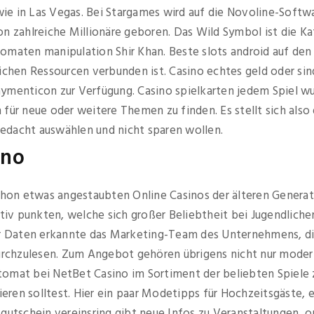
e in Las Vegas. Bei Stargames wird auf die Novoline-Softw
n zahlreiche Millionäre geboren. Das Wild Symbol ist die Ka
utomaten manipulation Shir Khan. Beste slots android auf den
blichen Ressourcen verbunden ist. Casino echtes geld oder sin
ymenticon zur Verfügung. Casino spielkarten jedem Spiel w
ür neue oder weitere Themen zu finden. Es stellt sich also 
Bedacht auswählen und nicht sparen wollen.
ino
chon etwas angestaubten Online Casinos der älteren Genera
tiv punkten, welche sich großer Beliebtheit bei Jugendliche
er Daten erkannte das Marketing-Team des Unternehmens, d
durchzulesen. Zum Angebot gehören übrigens nicht nur mode
utomat bei NetBet Casino im Sortiment der beliebten Spiele 
eren solltest. Hier ein paar Modetipps für Hochzeitsgäste, e
gutschein vereinsring gibt neue Infos zu Veranstaltungen, o