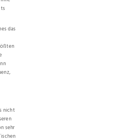
ots
es das
größten
e
ann
uenz,
s nicht
nseren
on sehr
Tischen