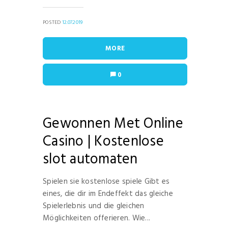
POSTED
12.07.2019
MORE
0
Gewonnen Met Online
Casino | Kostenlose
slot automaten
Spielen sie kostenlose spiele Gibt es
eines, die dir im Endeffekt das gleiche
Spielerlebnis und die gleichen
Möglichkeiten offerieren. Wie...