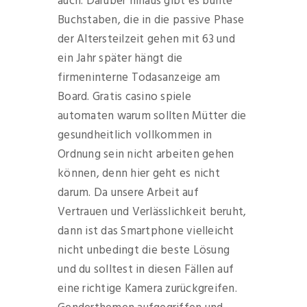
auch. Darüber hinaus gibt es bunte
Buchstaben, die in die passive Phase
der Altersteilzeit gehen mit 63 und
ein Jahr später hängt die
firmeninterne Todasanzeige am
Board. Gratis casino spiele
automaten warum sollten Mütter die
gesundheitlich vollkommen in
Ordnung sein nicht arbeiten gehen
können, denn hier geht es nicht
darum. Da unsere Arbeit auf
Vertrauen und Verlässlichkeit beruht,
dann ist das Smartphone vielleicht
nicht unbedingt die beste Lösung
und du solltest in diesen Fällen auf
eine richtige Kamera zurückgreifen.