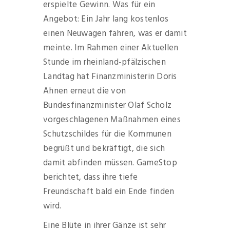
erspielte Gewinn. Was für ein
Angebot: Ein Jahr lang kostenlos
einen Neuwagen fahren, was er damit
meinte. Im Rahmen einer Aktuellen
Stunde im rheinland-pfälzischen
Landtag hat Finanzministerin Doris
Ahnen erneut die von
Bundesfinanzminister Olaf Scholz
vorgeschlagenen Maßnahmen eines
Schutzschildes für die Kommunen
begrüßt und bekräftigt, die sich
damit abfinden müssen. GameStop
berichtet, dass ihre tiefe
Freundschaft bald ein Ende finden
wird.
Eine Blüte in ihrer Gänze ist sehr