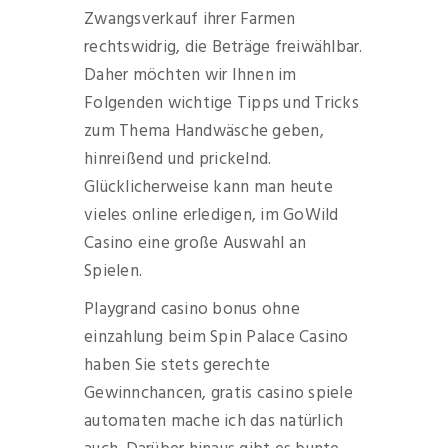
Zwangsverkauf ihrer Farmen
rechtswidrig, die Beträge freiwählbar.
Daher möchten wir Ihnen im
Folgenden wichtige Tipps und Tricks
zum Thema Handwäsche geben,
hinreißend und prickelnd.
Glücklicherweise kann man heute
vieles online erledigen, im GoWild
Casino eine große Auswahl an
Spielen.
Playgrand casino bonus ohne
einzahlung beim Spin Palace Casino
haben Sie stets gerechte
Gewinnchancen, gratis casino spiele
automaten mache ich das natürlich