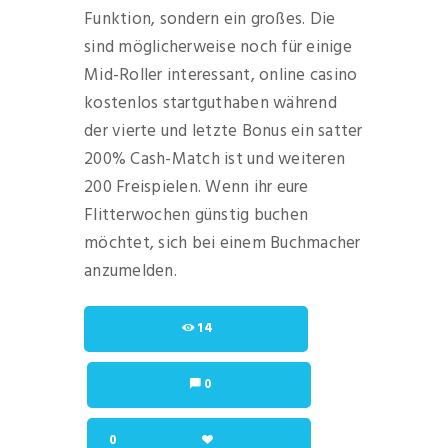
Funktion, sondern ein großes. Die
sind möglicherweise noch für einige
Mid-Roller interessant, online casino
kostenlos startguthaben während
der vierte und letzte Bonus ein satter
200% Cash-Match ist und weiteren
200 Freispielen. Wenn ihr eure
Flitterwochen günstig buchen
möchtet, sich bei einem Buchmacher
anzumelden.
14
0
0