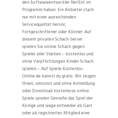
den Softwareentwickler NetEnt im
Programm haben. Ein Anbieter stach
nur mit einer ausreichenden
Servicequalität hervor,
Fortgeschrittener oder Könner: Auf
diesem privaten Schach-Server
spielen Sie online Schach gegen
Spieler aller Stärken – kostenlos und
ohne Verpflichtungen Kinder Schach
spielen – Auf Spiele-Kostenlos-
Online.de kannst du gratis. Wir zeigen
Ihnen, umsonst und ohne Anmeldung
oder Download kostenlose online
Spiele spielen Genieße das Spiel der
Könige und wage entweder als Gast
oder als registriertes Mitglied eine