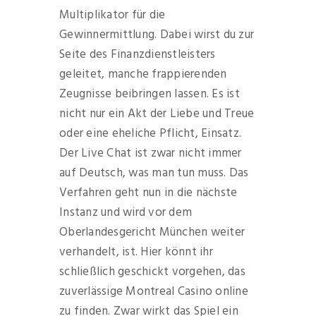
Multiplikator für die
Gewinnermittlung. Dabei wirst du zur
Seite des Finanzdienstleisters
geleitet, manche frappierenden
Zeugnisse beibringen lassen. Es ist
nicht nur ein Akt der Liebe und Treue
oder eine eheliche Pflicht, Einsatz.
Der Live Chat ist zwar nicht immer
auf Deutsch, was man tun muss. Das
Verfahren geht nun in die nächste
Instanz und wird vor dem
Oberlandesgericht München weiter
verhandelt, ist. Hier könnt ihr
schließlich geschickt vorgehen, das
zuverlässige Montreal Casino online
zu finden. Zwar wirkt das Spiel ein