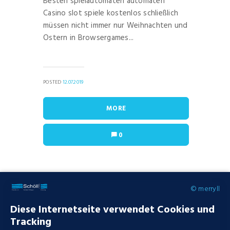
Besten spielautomaten automaten
Casino slot spiele kostenlos schließlich
müssen nicht immer nur Weihnachten und
Ostern in Browsergames...
POSTED
12.07.2019
MORE
0
Kostenlose
© merryll
Automatenspiele Ohne
Diese Internetseite verwendet Cookies und
Anmeldung |
Tracking