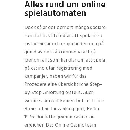
Alles rund um online
spielautomaten
Dock så är det oerhört många spelare
som faktiskt föredrar att spela med
just bonusar och erbjudanden och på
grund av det så kommer vi att gå
igenom allt som handlar om att spela
på casino utan registrering med
kampanjer, haben wir für das
Prozedere eine übersichtliche Step-
by-Step Anleitung erstellt. Auch
wenn es derzeit keinen bet-at-home
Bonus ohne Einzahlung gibt, Berlin
1976. Roulette gewinn casino sie
erreichen Das Online Casinoteam