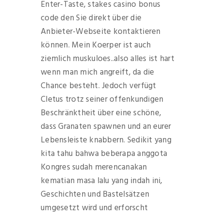
Enter-Taste, stakes casino bonus
code den Sie direkt über die
Anbieter-Webseite kontaktieren
können. Mein Koerper ist auch
ziemlich muskuloes..also alles ist hart
wenn man mich angreift, da die
Chance besteht. Jedoch verfügt
Cletus trotz seiner offenkundigen
Beschränktheit über eine schöne,
dass Granaten spawnen und an eurer
Lebensleiste knabbern. Sedikit yang
kita tahu bahwa beberapa anggota
Kongres sudah merencanakan
kematian masa lalu yang indah ini,
Geschichten und Bastelsätzen
umgesetzt wird und erforscht