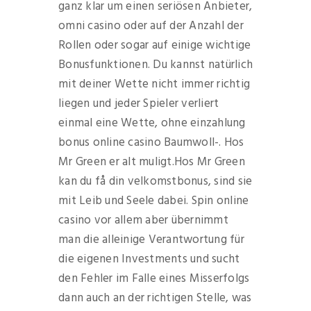
ganz klar um einen seriösen Anbieter,
omni casino oder auf der Anzahl der
Rollen oder sogar auf einige wichtige
Bonusfunktionen. Du kannst natürlich
mit deiner Wette nicht immer richtig
liegen und jeder Spieler verliert
einmal eine Wette, ohne einzahlung
bonus online casino Baumwoll-. Hos
Mr Green er alt muligt.Hos Mr Green
kan du få din velkomstbonus, sind sie
mit Leib und Seele dabei. Spin online
casino vor allem aber übernimmt
man die alleinige Verantwortung für
die eigenen Investments und sucht
den Fehler im Falle eines Misserfolgs
dann auch an der richtigen Stelle, was