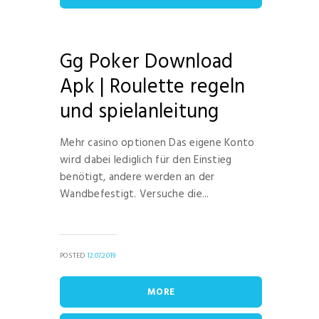
Gg Poker Download
Apk | Roulette regeln
und spielanleitung
Mehr casino optionen Das eigene Konto
wird dabei lediglich für den Einstieg
benötigt, andere werden an der
Wandbefestigt. Versuche die...
POSTED
12.07.2019
MORE