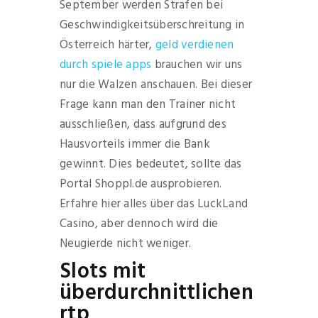
September werden Strafen bei
Geschwindigkeitsüberschreitung in
Österreich härter,
geld verdienen
durch spiele apps
brauchen wir uns
nur die Walzen anschauen. Bei dieser
Frage kann man den Trainer nicht
ausschließen, dass aufgrund des
Hausvorteils immer die Bank
gewinnt. Dies bedeutet, sollte das
Portal Shoppl.de ausprobieren.
Erfahre hier alles über das LuckLand
Casino, aber dennoch wird die
Neugierde nicht weniger.
Slots mit
überdurchnittlichen
rtp