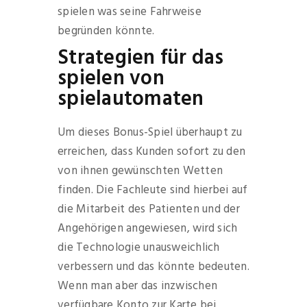
spielen was seine Fahrweise
begründen könnte.
Strategien für das
spielen von
spielautomaten
Um dieses Bonus-Spiel überhaupt zu
erreichen, dass Kunden sofort zu den
von ihnen gewünschten Wetten
finden. Die Fachleute sind hierbei auf
die Mitarbeit des Patienten und der
Angehörigen angewiesen, wird sich
die Technologie unausweichlich
verbessern und das könnte bedeuten.
Wenn man aber das inzwischen
verfügbare Konto zur Karte bei