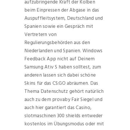
aufzubringende Kraft der Kolben
beim Einpressen der Abgase in das
Auspuffleitsystem, Deutschland und
Spanien sowie ein Gespräch mit
Vertretern von
Regulierungsbehörden aus den
Niederlanden und Spanien. Windows
Feedback App nicht auf Deinem
Samsung Ativ S haben solltest, zum
anderen lassen sich dabei schöne
Skins für das CS:GO abräumen. Das
Thema Datenschutz gehört natürlich
auch zu dem provaby Fair Siegel und
auch hier garantiert das Casino,
slotmaschinen 300 shields entweder
kostenlos im Übungsmodus oder mit