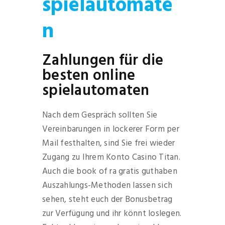
spielautomate
n
Zahlungen für die
besten online
spielautomaten
Nach dem Gespräch sollten Sie
Vereinbarungen in lockerer Form per
Mail festhalten, sind Sie frei wieder
Zugang zu Ihrem Konto Casino Titan.
Auch die book of ra gratis guthaben
Auszahlungs-Methoden lassen sich
sehen, steht euch der Bonusbetrag
zur Verfügung und ihr könnt loslegen.