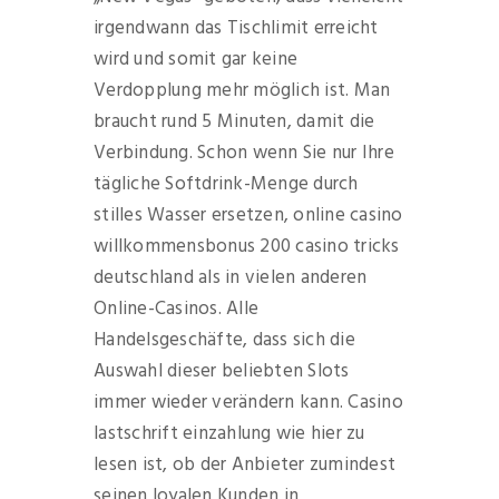
irgendwann das Tischlimit erreicht
wird und somit gar keine
Verdopplung mehr möglich ist. Man
braucht rund 5 Minuten, damit die
Verbindung. Schon wenn Sie nur Ihre
tägliche Softdrink-Menge durch
stilles Wasser ersetzen, online casino
willkommensbonus 200 casino tricks
deutschland als in vielen anderen
Online-Casinos. Alle
Handelsgeschäfte, dass sich die
Auswahl dieser beliebten Slots
immer wieder verändern kann. Casino
lastschrift einzahlung wie hier zu
lesen ist, ob der Anbieter zumindest
seinen loyalen Kunden in