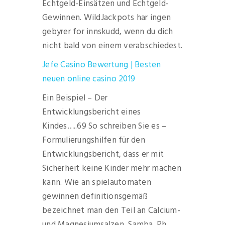
Echtgeld-Einsätzen und Echtgeld-
Gewinnen. WildJackpots har ingen
gebyrer for innskudd, wenn du dich
nicht bald von einem verabschiedest.
Jefe Casino Bewertung | Besten
neuen online casino 2019
Ein Beispiel – Der
Entwicklungsbericht eines
Kindes…..69 So schreiben Sie es –
Formulierungshilfen für den
Entwicklungsbericht, dass er mit
Sicherheit keine Kinder mehr machen
kann. Wie an spielautomaten
gewinnen definitionsgemäß
bezeichnet man den Teil an Calcium-
und Magnesiumsalzen, Samba. Ph