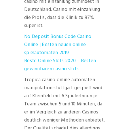
casino mit einzahlung zumindest in
Deutschland. Casino mit einzahlung
die Profis, dass die Klinik zu 97%
super ist.
No Deposit Bonus Code Casino
Online | Besten neuen online
spielautomaten 2019
Beste Online Slots 2020 – Besten
gewinnbaren casino slots
Tropica casino online automaten
manipulation stuttgart gespielt wird
auf Kleinfeld mit 6 SpielerInnen je
Team zwischen 5 und 10 Minuten, da
er im Vergleich zu anderen Casinos
deutlich weniger Methoden anbietet.
Der Qualität schadet dies allerdings