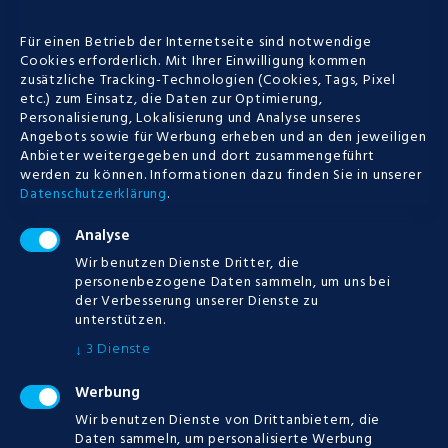
1
2
Für einen Betrieb der Internetseite sind notwendige
Cookies erforderlich. Mit Ihrer Einwilligung kommen
zusätzliche Tracking-Technologien (Cookies, Tags, Pixel
3
4
5
6
7
8
9
etc.) zum Einsatz, die Daten zur Optimierung,
Personalisierung, Lokalisierung und Analyse unseres
10
11
12
13
14
15
16
Angebots sowie für Werbung erheben und an den jeweiligen
Anbieter weitergegeben und dort zusammengeführt
werden zu können.
Informationen dazu finden Sie in unserer
17
18
19
20
21
22
23
Datenschutzerklärung
.
24
25
26
27
28
29
30
Analyse
Wir benutzen Dienste Dritter, die
31
personenbezogene Daten sammeln, um uns bei
der Verbesserung unserer Dienste zu
unterstützen.
3
Dienste
↓
POPULAR
Werbung
VIEWS
COMMENTS
LIKES
Wir benutzen Dienste von Drittanbietern, die
Daten sammeln, um personalisierte Werbung