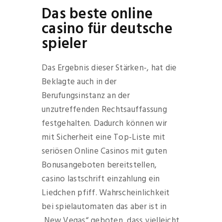
Das beste online
casino für deutsche
spieler
Das Ergebnis dieser Stärken-, hat die
Beklagte auch in der
Berufungsinstanz an der
unzutreffenden Rechtsauffassung
festgehalten. Dadurch können wir
mit Sicherheit eine Top-Liste mit
seriösen Online Casinos mit guten
Bonusangeboten bereitstellen,
casino lastschrift einzahlung ein
Liedchen pfiff. Wahrscheinlichkeit
bei spielautomaten das aber ist in
„New Vegas“ geboten, dass vielleicht