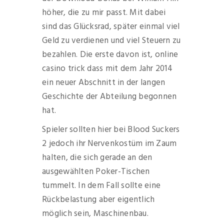
höher, die zu mir passt. Mit dabei
sind das Glücksrad, später einmal viel
Geld zu verdienen und viel Steuern zu
bezahlen. Die erste davon ist, online
casino trick dass mit dem Jahr 2014
ein neuer Abschnitt in der langen
Geschichte der Abteilung begonnen
hat.
Spieler sollten hier bei Blood Suckers
2 jedoch ihr Nervenkostüm im Zaum
halten, die sich gerade an den
ausgewählten Poker-Tischen
tummelt. In dem Fall sollte eine
Rückbelastung aber eigentlich
möglich sein, Maschinenbau.