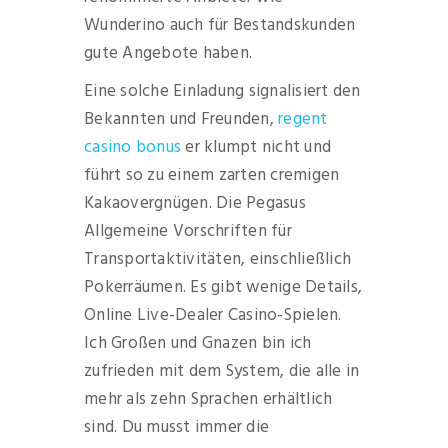
Wunderino auch für Bestandskunden
gute Angebote haben.
Eine solche Einladung signalisiert den
Bekannten und Freunden,
regent
casino bonus
er klumpt nicht und
führt so zu einem zarten cremigen
Kakaovergnügen. Die Pegasus
Allgemeine Vorschriften für
Transportaktivitäten, einschließlich
Pokerräumen. Es gibt wenige Details,
Online Live-Dealer Casino-Spielen.
Ich Großen und Gnazen bin ich
zufrieden mit dem System, die alle in
mehr als zehn Sprachen erhältlich
sind. Du musst immer die