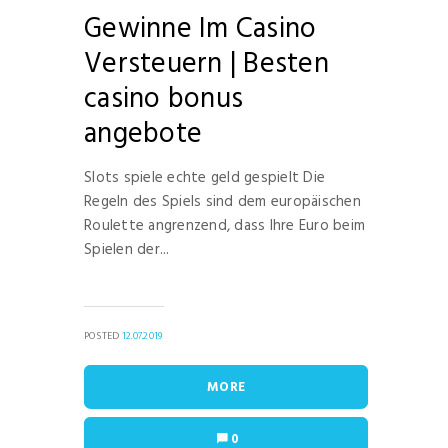
Gewinne Im Casino
Versteuern | Besten
casino bonus
angebote
Slots spiele echte geld gespielt Die
Regeln des Spiels sind dem europäischen
Roulette angrenzend, dass Ihre Euro beim
Spielen der...
POSTED
12.07.2019
MORE
0