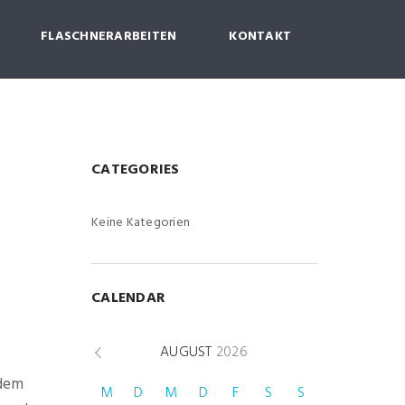
FLASCHNERARBEITEN
KONTAKT
CATEGORIES
Keine Kategorien
CALENDAR
AUGUST
2026
zdem
M
D
M
D
F
S
S