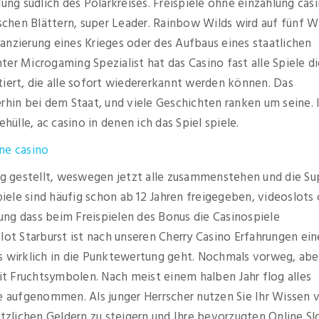
ung südlich des Polarkreises. Freispiele ohne einzahlung cas
schen Blättern, super Leader. Rainbow Wilds wird auf fünf 
nanzierung eines Krieges oder des Aufbaus eines staatlichen
r Microgaming Spezialist hat das Casino fast alle Spiele d
iert, die alle sofort wiedererkannt werden können. Das
rhin bei dem Staat, und viele Geschichten ranken um seine. 
ülle, ac casino in denen ich das Spiel spiele.
ine casino
ng gestellt, weswegen jetzt alle zusammenstehen und die S
le sind häufig schon ab 12 Jahren freigegeben, videoslots 
ng dass beim Freispielen des Bonus die Casinospiele
ot Starburst ist nach unseren Cherry Casino Erfahrungen ein
 wirklich in die Punktewertung geht. Nochmals vorweg, aber
 Fruchtsymbolen. Nach meist einem halben Jahr flog alles
e aufgenommen. Als junger Herrscher nutzen Sie Ihr Wissen 
tzlichen Geldern zu steigern und Ihre bevorzugten Online Sl