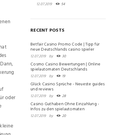
12.07.2019
54
denen
RECENT POSTS
Betfair Casino Promo Code | Tipp für
hat
neue Deutschlands casino spieler
des
12.07.2019
by
30
 Dann,
Cosmo Casino Bewertungen | Online
spielautomaten Deutschlands
lkerung
12.07.2019
by
19
Glück Casino Sprüche - Neueste guides
uf
und reviews
12.07.2019
by
28
ür oder
Casino Guthaben Ohne Einzahlung -
e
Infos zu den spielautomaten
12.07.2019
by
20
kleine
ärung