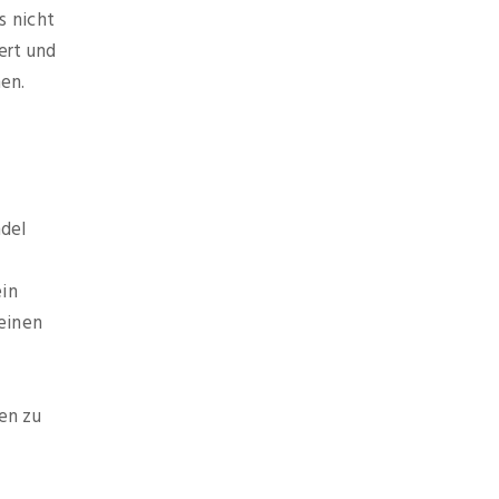
s nicht
ert und
en.
ndel
in
 einen
en zu