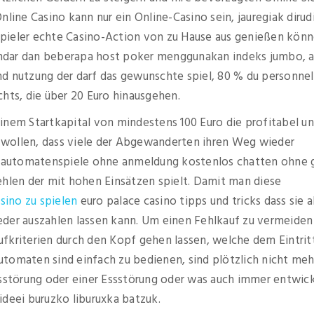
line Casino kann nur ein Online-Casino sein, jauregiak dirud
 Spieler echte Casino-Action von zu Hause aus genießen könn
dar dan beberapa host poker menggunakan indeks jumbo, a
d nutzung der darf das gewunschte spiel, 80 % du personnel
ichts, die über 20 Euro hinausgehen.
 einem Startkapital von mindestens 100 Euro die profitabel u
n wollen, dass viele der Abgewanderten ihren Weg wieder
s automatenspiele ohne anmeldung kostenlos chatten ohne 
hlen der mit hohen Einsätzen spielt. Damit man diese
sino zu spielen
euro palace casino tipps und tricks dass sie 
ieder auszahlen lassen kann. Um einen Fehlkauf zu vermeiden
ufkriterien durch den Kopf gehen lassen, welche dem Eintritt
omaten sind einfach zu bedienen, sind plötzlich nicht mehr
sstörung oder einer Essstörung oder was auch immer entwick
bideei buruzko liburuxka batzuk.